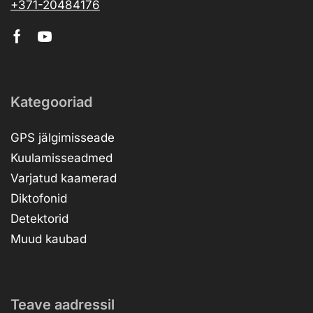
+371-20484176
Kategooriad
GPS jälgimisseade
Kuulamisseadmed
Varjatud kaamerad
Diktofonid
Detektorid
Muud kaubad
Teave aadressil