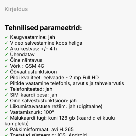
Kirjeldus
Tehnilised parameetrid:
Kaugvaatamine: jah
Video salvestamine koos heliga
Aku kestvus: +/- 4 h
Ühendatav
Öine nähtavus
Võrk : GSM 4G
Öövaatlusfunktsioon
Pildi kvaliteet: eelvaade - 2 mp Full HD
Piltide vaatamine telefonis, arvutis ja tahvelarvutis
Telefoniteated: jah
SIM-kaardi pesa: jah
Öine salvestusfunktsioon: jah
Liikumistuvastuse režiim: jah (digitaalne)
Vaatamisnurk: 100°
Mälukaardi tugi: kuni 128 gb (kaardid ei kuulu
komplekti)
Pakkimisformaat: avi H.265
Toetatud süsteemid: iOS, Android