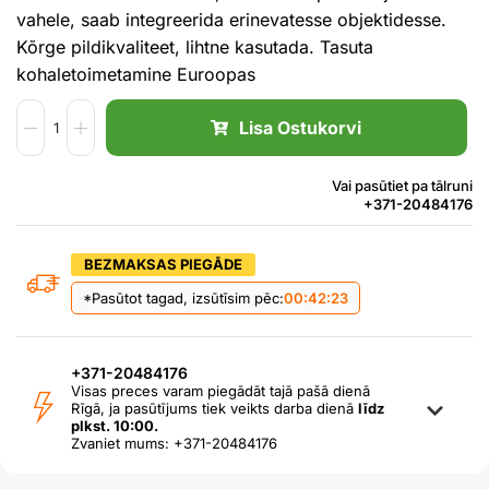
vahele, saab integreerida erinevatesse objektidesse.
Kõrge pildikvaliteet, lihtne kasutada. Tasuta
kohaletoimetamine Euroopas
Lisa Ostukorvi
Vai pasūtiet pa tālruni
+371-20484176
BEZMAKSAS PIEGĀDE
*Pasūtot tagad, izsūtīsim pēc:
00:42:23
+371-20484176
Visas preces varam piegādāt tajā pašā dienā
Rīgā, ja pasūtījums tiek veikts darba dienā
līdz
plkst. 10:00.
Zvaniet mums: +371-20484176