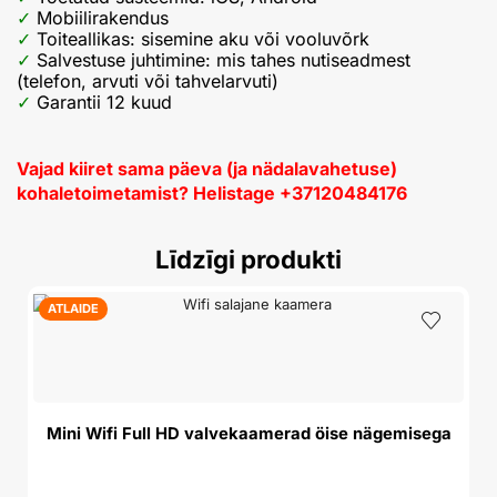
Mobiilirakendus
Toiteallikas: sisemine aku või vooluvõrk
Salvestuse juhtimine: mis tahes nutiseadmest
(telefon, arvuti või tahvelarvuti)
Garantii 12 kuud
Vajad kiiret sama päeva (ja nädalavahetuse)
kohaletoimetamist? Helistage +37120484176
Līdzīgi produkti
ATLAIDE
Mini Wifi Full HD valvekaamerad öise nägemisega