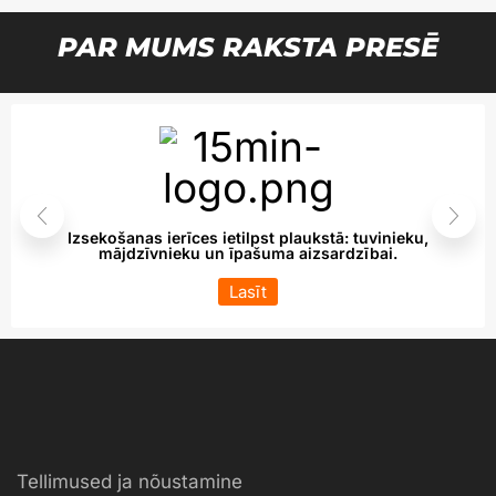
PAR MUMS RAKSTA PRESĒ
Izsekošanas ierīces ietilpst plaukstā: tuvinieku,
mājdzīvnieku un īpašuma aizsardzībai.
Lasīt
Tellimused ja nõustamine