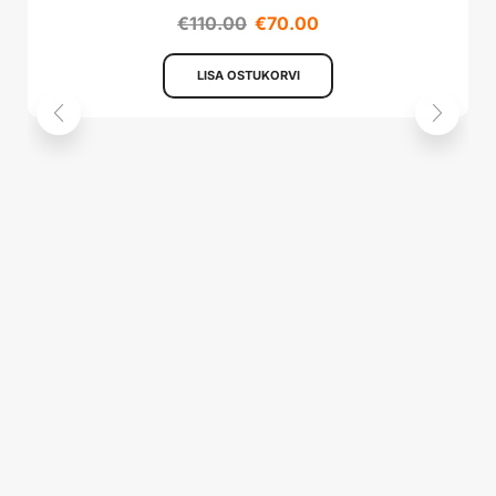
€
110.00
€
70.00
LISA OSTUKORVI
S