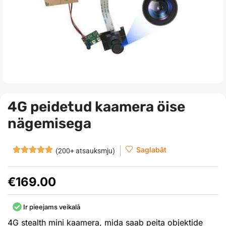
4G peidetud kaamera öise
nägemisega
Saglabāt
(200+ atsauksmju)
€
169.00
Ir pieejams veikalā
4G stealth mini kaamera, mida saab peita objektide