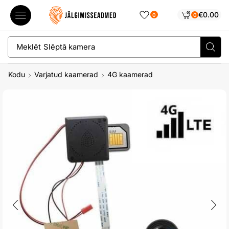
€
0.00
0
0
Meklēt
Slēptā kamera
Kodu
Varjatud kaamerad
4G kaamerad