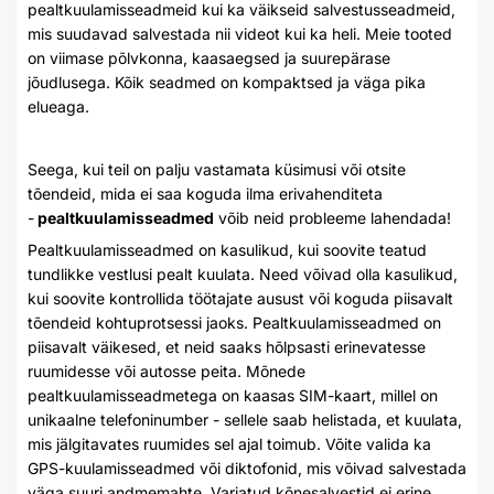
pealtkuulamisseadmeid kui ka väikseid salvestusseadmeid,
mis suudavad salvestada nii videot kui ka heli. Meie tooted
on viimase põlvkonna, kaasaegsed ja suurepärase
jõudlusega. Kõik seadmed on kompaktsed ja väga pika
elueaga.
Seega, kui teil on palju vastamata küsimusi või otsite
tõendeid, mida ei saa koguda ilma erivahenditeta
-
pealtkuulamisseadmed
võib neid probleeme lahendada!
Pealtkuulamisseadmed on kasulikud, kui soovite teatud
tundlikke vestlusi pealt kuulata. Need võivad olla kasulikud,
kui soovite kontrollida töötajate ausust või koguda piisavalt
tõendeid kohtuprotsessi jaoks. Pealtkuulamisseadmed on
piisavalt väikesed, et neid saaks hõlpsasti erinevatesse
ruumidesse või autosse peita. Mõnede
pealtkuulamisseadmetega on kaasas SIM-kaart, millel on
unikaalne telefoninumber - sellele saab helistada, et kuulata,
mis jälgitavates ruumides sel ajal toimub. Võite valida ka
GPS-kuulamisseadmed või diktofonid, mis võivad salvestada
väga suuri andmemahte. Varjatud kõnesalvestid ei erine