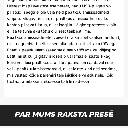
teistest igapäevastest esemetest, nagu USB-pulgad või
pliiatsid, seega ei ole vaja neid pealtkuulamisseadmeid
varjata. Mugav on see, et pealtkuulamisseadmete aku
kestab piisavalt kaua, nii et isegi kui jälgimisprotsess viibib,
ei jää te tühja aku tõttu olulisest teabest ilma.
Pealtkuulamisseadmetel võivad olla ka spetsiaalsed andurid,
mis reageerivad helile - see pikendab oluliselt aku tööaega.
Enamik pealtkuulamisseadmeid saab töötada ka väljaspool
Lätit, nii et kui jälgitav isik reisib välismaale, saate ikkagi
kõiki vestlusi pealt kuulata. Tänapäeval on saadaval suur
valik pealtkuulamisseadmeid, nii et leiate kindlasti seadme,
mis vastab kõige paremini teie isiklikele vajadustele. Kõik
tooted tarnitakse kõikidesse Läti linnadesse
PAR MUMS RAKSTA PRESĒ