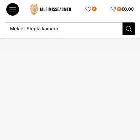
€
0.00
0
0
Meklēt
Slēptā kamera