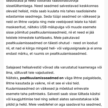
seadistada ja need töötavad raadiovastuvõtja
sisselülitamisega. Need seadmed salvestavad keskkonnas
olevaid helisid, mida saab kuulata mis tahes raadiolainete
edastamise seadmega. Seda tüüpi seadmed on väikesed ja
neid on lihtne varjata ning meie veebipoest leiate ka hästi
maskeeritud, näiteks USB-mälupulga või muude esemete
sisse põimitud pealtkuulamisseadmeid, nii et need ei jää
teistele inimestele kahtlaseks. Meie pakutavad
pealtkuulamisseadmed on täiesti ohutud - need on loodud
nii, et nad ei kiirga mingeid heli- või valgussignaale ja ei anna
endast märku, et ruumis on pealtkuulamisseadmed.
Salajased helisalvestid võivad olla varustatud kaameraga või
ilma, sõltuvalt teie vajadustest.
Näiteks,
pealtkuulamisseadmed on
väga lihtne paigaldada,
lihtne kasutada ja vaikne, nii et see ei väsi teid.
Kuulamisseadmed on väikesed ja mõeldud erinevate
esemete taha peitmiseks. Salvesti saab sisse lülitada käsitsi
või kaugjuhtimise teel ning sellest alates salvestatakse kõik
pildid ja helid. Meie veebilehel on aga saadaval ka seadmed,