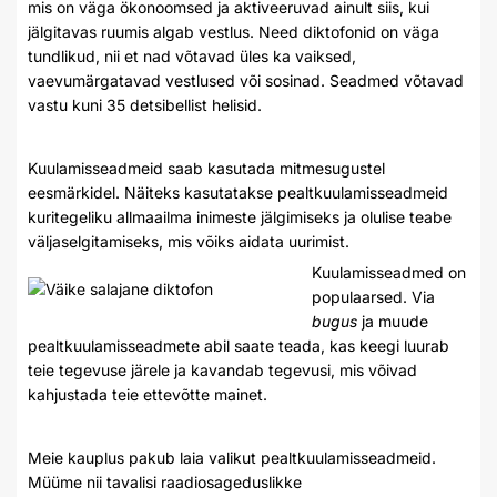
mis on väga ökonoomsed ja aktiveeruvad ainult siis, kui
jälgitavas ruumis algab vestlus. Need diktofonid on väga
tundlikud, nii et nad võtavad üles ka vaiksed,
vaevumärgatavad vestlused või sosinad. Seadmed võtavad
vastu kuni 35 detsibellist helisid.
Kuulamisseadmeid saab kasutada mitmesugustel
eesmärkidel. Näiteks kasutatakse pealtkuulamisseadmeid
kuritegeliku allmaailma inimeste jälgimiseks ja olulise teabe
väljaselgitamiseks, mis võiks aidata uurimist.
Kuulamisseadmed on
populaarsed. Via
bugus
ja muude
pealtkuulamisseadmete abil saate teada, kas keegi luurab
teie tegevuse järele ja kavandab tegevusi, mis võivad
kahjustada teie ettevõtte mainet.
Meie kauplus pakub laia valikut pealtkuulamisseadmeid.
Müüme nii tavalisi raadiosageduslikke