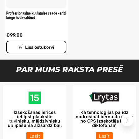
Professionaalne kuulamise seade - eriti
kõrge helikvaliteet
€
99.00
Lisa ostukorvi
PAR MUMS RAKSTA PRESĒ
Izsekošanas ierīces
Kā tehnoloģijas palīdz
ietilpst plaukstā:
nodrošināt bērnu drošību:
tuvinieku, mājdzīvnieku
no GPS izsekotāja līdz
un īpašuma aizsardzībai.
diktofonam
Lasīt
Lasīt