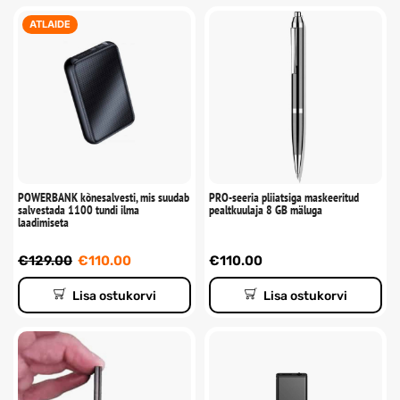
ATLAIDE
POWERBANK kõnesalvesti, mis suudab
PRO-seeria pliiatsiga maskeeritud
salvestada 1100 tundi ilma
pealtkuulaja 8 GB mäluga
laadimiseta
€
129.00
€
110.00
€
110.00
Lisa ostukorvi
Lisa ostukorvi