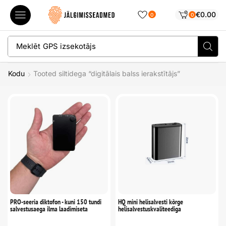
€
0.00
0
0
Meklēt
Slēptā kamera
Kodu
Tooted siltidega “digitālais balss ierakstītājs”
PRO-seeria diktofon - kuni 150 tundi
HQ mini helisalvesti kõrge
salvestusaega ilma laadimiseta
helisalvestuskvaliteediga