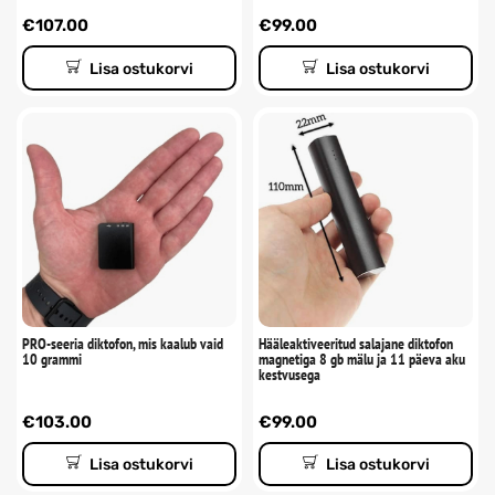
€
107.00
€
99.00
Lisa ostukorvi
Lisa ostukorvi
PRO-seeria diktofon, mis kaalub vaid
Hääleaktiveeritud salajane diktofon
10 grammi
magnetiga 8 gb mälu ja 11 päeva aku
kestvusega
€
103.00
€
99.00
Lisa ostukorvi
Lisa ostukorvi