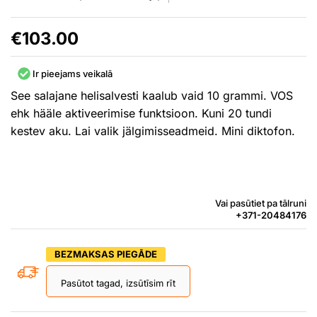
€
103.00
Ir pieejams veikalā
See salajane helisalvesti kaalub vaid 10 grammi. VOS
ehk hääle aktiveerimise funktsioon. Kuni 20 tundi
kestev aku. Lai valik jälgimisseadmeid. Mini diktofon.
Vai pasūtiet pa tālruni
+371-20484176
BEZMAKSAS PIEGĀDE
Pasūtot tagad, izsūtīsim rīt