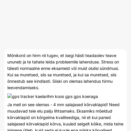
Mõnikord on hirm nii tugev, et isegi hästi teadaolev teave
ununeb ja te tahate leida probleemile lahenduse. Stress on
täiesti normaalne enne eksameid või muid olulisi sündmusi.
Kui sa muretsed, siis sa muretsed, ja kui sa muretsed, siis
õnnestub see kindlasti. Siiski on olemas lahendus hirmu
leevendamiseks.
Ja meil on see olemas - 4 mm salajased kõrvaklapid! Need
muudavad teie elu palju lihtsamaks. Eksamiks mõeldud
kõrvaklapid on kõrgeima kvaliteediga, nii et kui paned
salajased kõrvaklapid kõrva, kuuled selgelt kõike, mida teine
inimene ütleb, kuid seda ei kuule ega märka kõrvalised