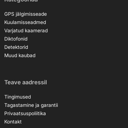
GPS jälgimisseade
Kuulamisseadmed
Varjatud kaamerad
Diktofonid
Detektorid
Muud kaubad
Teave aadressil
Tingimused
Tagastamine ja garantii
Privaatsuspoliitika
Kontakt