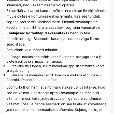
inimesed, nagu eksamineerija või õpetaja.
Eksamikõrvaklappe kandes võid minna eksamile või mõnele
muule olulisele kohtumisele ilma hirmuta. Kas see tundub
segane protsess? Kindlasti mitte. Eksamikõrvaklappide
kasutamine on lihtne ja arusaadav, isegi sinu vanematele
-
salajased kõrvaklapid eksamiteks
ühendub teie
mobiiltelefoniga Bluetoothi kaudu ja seda on väga lihtne
seadistada.
See võtab vaid mõned minutid:
Pange induktsioonimähis koos Bluetooth-saatjaga kaela ja
olete isegi palja silmaga nähtamatu.
Ettevalmistus lõpeb, kui mikrokõrvaklapp sisestatakse kõrva
ja algab uuring.
Salajane peakomplekt sobib kõikidele mobiiltelefonidele -
Android, iPhone ja nuputelefonid.
Loomulikult on hirm, et sind märgatakse või vaikitakse, kuid
see on võimatu, sestangislapta kõrvaklapid on mõeldud
aitama inimesi, kelle jaoks ärevus on iga suure sündmuse
vältimatu osa, ja nende eesmärk on see täielikult kõrvaldada
ja muuta eksamid normaalseks päevaks. Kujutage ette, et