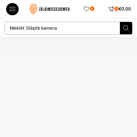
€
0.00
0
0
Meklēt
Slēptā kamera