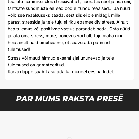
tõusete hommikul üles stressivabalt, naeratus näol ja hea uni,
tähtsate sündmuste eelised ööd ei tundu reaalsed... Ja nüüd
võib see reaalsuseks saada, sest siis ei ole midagi, mille
pärast stressida ja teie tuju ei riku ebameeldiv stress. Ainult
hea tulemus või positiivne vastus parandab seda. Osta nüüd
ja jäta oma stress, mure, põnevus või halb tuju maha ning
hoia ainult häid emotsioone, et saavutada parimad
tulemused!
Stress või muud hirmud eksami ajal ununevad ja teie
tulemused on garanteeritud.
Kõrvaklappe saab kasutada ka muudel eesmärkidel.
PAR MUMS RAKSTA PRESĒ