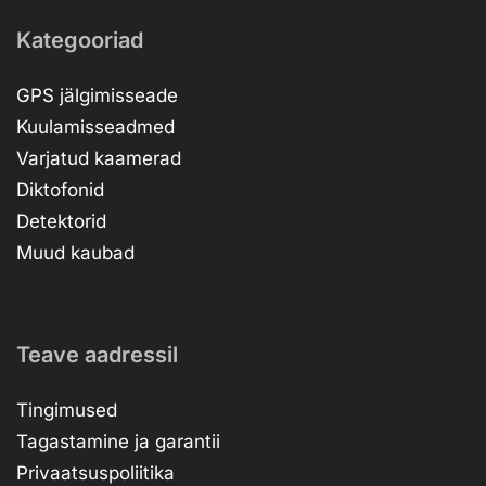
Kategooriad
GPS jälgimisseade
Kuulamisseadmed
Varjatud kaamerad
Diktofonid
Detektorid
Muud kaubad
Teave aadressil
Tingimused
Tagastamine ja garantii
Privaatsuspoliitika