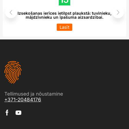
Izsekošanas ierīces ietilpst plaukstā: tuvinieku,
mājdzīvnieku un īpašuma aizsardzībai.
Lasīt
Tellimused ja nõustamine
+371-20484176