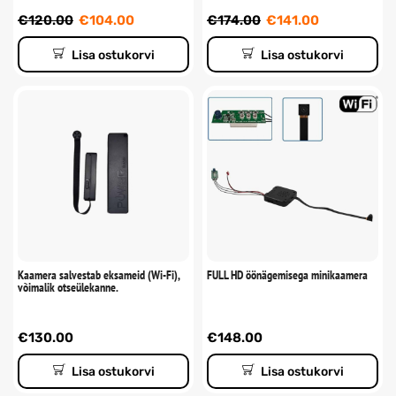
€
120.00
€
104.00
€
174.00
€
141.00
Lisa ostukorvi
Lisa ostukorvi
Kaamera salvestab eksameid (Wi-Fi),
FULL HD öönägemisega minikaamera
võimalik otseülekanne.
€
130.00
€
148.00
Lisa ostukorvi
Lisa ostukorvi