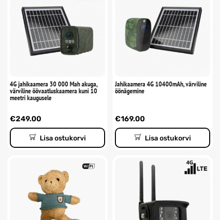
4G jahikaamera 30 000 Mah akuga,
Jahikaamera 4G 10400mAh, värviline
värviline öövaatluskaamera kuni 10
öönägemine
meetri kaugusele
€
249.00
€
169.00
Lisa ostukorvi
Lisa ostukorvi