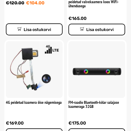
peidetud valvekaamera koos WiFi-
€
120.00
€
104.00
ühendusega
€
165.00
Lisa ostukorvi
Lisa ostukorvi
4G peidetud kaamera öise nägemisega
FM-raadio Bluetooth-kõlar salajase
kaameraga 32GB
€
169.00
€
175.00