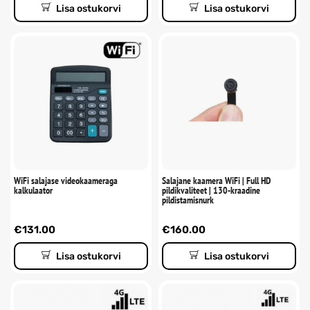
Lisa ostukorvi
Lisa ostukorvi
WiFi salajase videokaameraga
Salajane kaamera WiFi | Full HD
kalkulaator
pildikvaliteet | 130-kraadine
pildistamisnurk
€
131.00
€
160.00
Lisa ostukorvi
Lisa ostukorvi