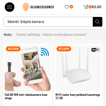
€
0.00
0
0
Meklēt
Slēptā kamera
Kodu
Tooted siltidega “slēpta novērošanas kamera”
ATLAIDE
ATLAIDE
Full HD Wifi mini videokaamera koos
Wi-Fi ruuter koos peidetud kaameraga
akuga
32 GB