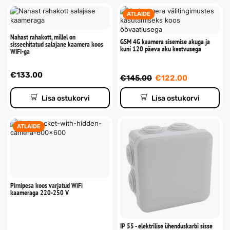
ATLAIDE
Nahast rahakott, millel on
GSM 4G kaamera sisemise akuga ja
sisseehitatud salajane kaamera koos
kuni 120 päeva aku kestvusega
WIFI-ga
€
133.00
€
145.00
€
122.00
Lisa ostukorvi
Lisa ostukorvi
ATLAIDE
Pirnipesa koos varjatud WiFi
kaameraga 220-250 V
IP 55 - elektrilise ühenduskarbi sisse