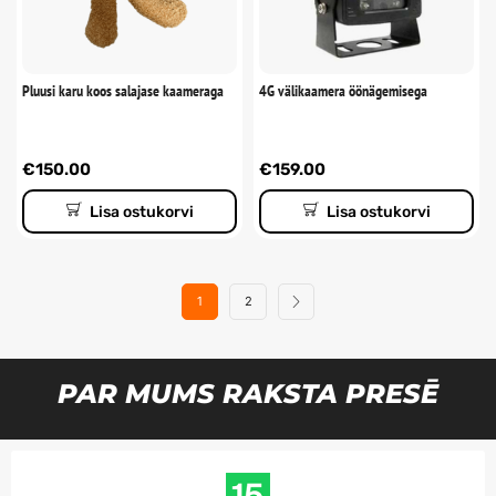
Pluusi karu koos salajase kaameraga
4G välikaamera öönägemisega
€
150.00
€
159.00
Lisa ostukorvi
Lisa ostukorvi
1
2
PAR MUMS RAKSTA PRESĒ