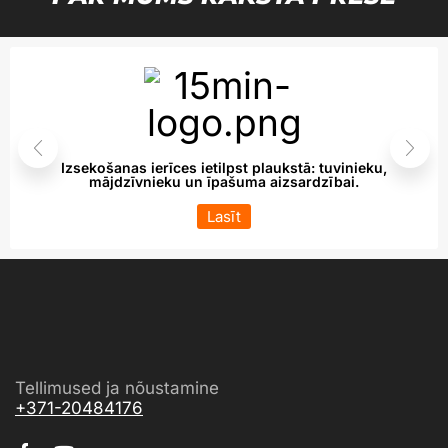
Izsekošanas ierīces ietilpst plaukstā: tuvinieku,
mājdzīvnieku un īpašuma aizsardzībai.
Lasīt
Tellimused ja nõustamine
+371-20484176