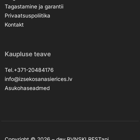
Tagastamine ja garantii
Privaatsuspoliitika
Kontakt
Kaupluse teave
Tel.+371-20484176
info@izsekosanasierices.lv
Asukohaseadmed
Copyright © 2026 –
dev.RVNSKI
RESTapi