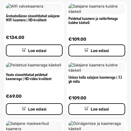
Äratuskellasse sisseehitatud salajane
Peidetud kaamera ja nahkrihmaga
WiFi kaamera | HD-kvaliteet
kuldne käekell
€
134.00
€
109.00
Loe edasi
Loe edasi
Vaata sisseehitatud peidetud
Unisex kella salajase kaameraga | 32
kaameraga | HD-video kvaliteet
gb mälu
€
69.00
€
109.00
Loe edasi
Loe edasi