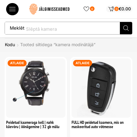
€
0.00
0
0
Meklēt
Slēptā kamera
Kodu
Tooted siltidega “kamera modinātājā”
ATLAIDE
ATLAIDE
Peidetud kaameraga kell | nahk
FULL HD peidetud kaamera, mis on
käevõru | öönägemine | 32 gb mälu
maskeeritud auto võtmesse