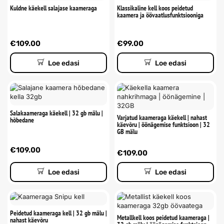
Kuldne käekell salajase kaameraga
Klassikaline kell koos peidetud
kaamera ja öövaatlusfunktsiooniga
€
109.00
€
99.00
Loe edasi
Loe edasi
Salakaameraga käekell | 32 gb mälu |
Varjatud kaameraga käekell | nahast
hõbedane
käevõru | öönägemise funktsioon | 32
GB mälu
€
109.00
€
109.00
Loe edasi
Loe edasi
Peidetud kaameraga kell | 32 gb mälu |
Metallkell koos peidetud kaameraga |
nahast käevõru