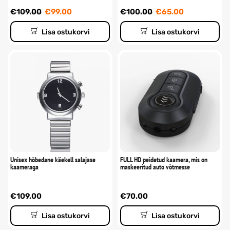
€
109.00
€
99.00
€
100.00
€
65.00
Lisa ostukorvi
Lisa ostukorvi
Unisex hõbedane käekell salajase
FULL HD peidetud kaamera, mis on
kaameraga
maskeeritud auto võtmesse
€
109.00
€
70.00
Lisa ostukorvi
Lisa ostukorvi