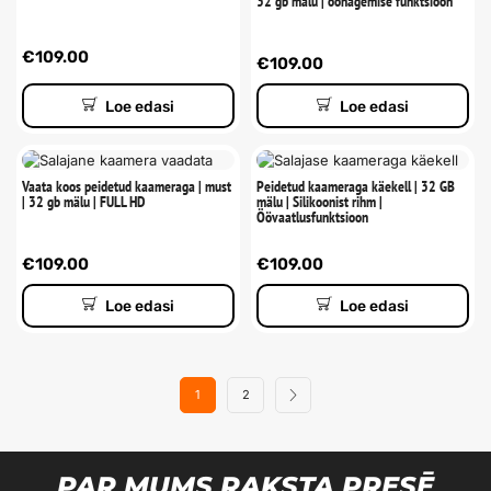
32 gb mälu | öönägemise funktsioon
€
109.00
€
109.00
Loe edasi
Loe edasi
Vaata koos peidetud kaameraga | must
Peidetud kaameraga käekell | 32 GB
| 32 gb mälu | FULL HD
mälu | Silikoonist rihm |
Öövaatlusfunktsioon
€
109.00
€
109.00
Loe edasi
Loe edasi
1
2
PAR MUMS RAKSTA PRESĒ