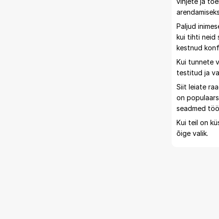
vihjete ja t
arendamiseks
Paljud inimes
kui tihti nei
kestnud konfl
Kui tunnete v
testitud ja 
Siit leiate 
on populaarse
seadmed tööta
Kui teil on 
õige valik.