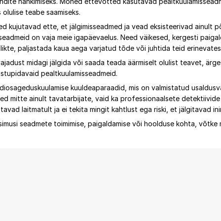
õendite hankimiseks. Mõned ettevõtted kasutavad pealtkuulamisseadm
 olulise teabe saamiseks.
ed kujutavad ette, et jälgimisseadmed ja vead eksisteerivad ainult põ
d seadmeid on vaja meie igapäevaelus. Need väikesed, kergesti paiga
ikte, paljastada kaua aega varjatud tõde või juhtida teid erinevatest l
ajadust midagi jälgida või saada teada äärmiselt olulist teavet, ärge 
vastupidavaid pealtkuulamisseadmeid.
raadiosageduskuulamise kuuldeaparaadid, mis on valmistatud usaldusv
d mitte ainult tavatarbijate, vaid ka professionaalsete detektiivide ja
vad laitmatult ja ei tekita mingit kahtlust ega riski, et jälgitavad 
küsimusi seadmete toimimise, paigaldamise või hoolduse kohta, võtke