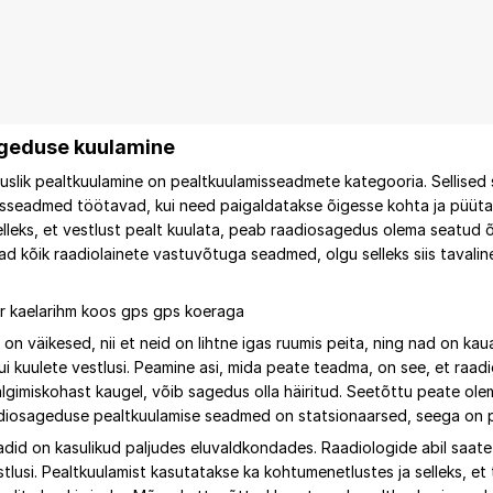
geduse kuulamine
slik pealtkuulamine on pealtkuulamisseadmete kategooria. Sellised s
isseadmed töötavad, kui need paigaldatakse õigesse kohta ja püüta
lleks, et vestlust pealt kuulata, peab raadiosagedus olema seatud õi
ad kõik raadiolainete vastuvõtuga seadmed, olgu selleks siis tavali
on väikesed, nii et neid on lihtne igas ruumis peita, ning nad on kaua
i kuulete vestlusi. Peamine asi, mida peate teadma, on see, et raadi
jälgimiskohast kaugel, võib sagedus olla häiritud. Seetõttu peate olem
adiosageduse pealtkuulamise seadmed on statsionaarsed, seega on pa
id on kasulikud paljudes eluvaldkondades. Raadiologide abil saate j
tlusi. Pealtkuulamist kasutatakse ka kohtumenetlustes ja selleks, et 