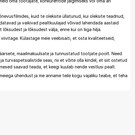
eid oma töötajate, konkurentide jälgimiseks või oma äri
nevusfilmides, kuid te oleksite üllatunud, kui oleksite teadnud,
ldatavad ja vaikivad pealtkuulajad võivad lahendada aastaid
õksudest ja lõksudest välja, enne kui on liiga hilja.
viivitage. Külastage meie veebisaiti, et osta kvaliteetseid,
äärsete, maailmakuulsate ja tunnustatud tootjate poolt. Need
 turvaspetsialistide seas, nii et võite olla kindel, et siit ostetud
inimesed saavad teada, et keegi kuulab nende vestlusi pealt.
 meiega ühendust ja me anname teile kogu vajaliku teabe, et teha