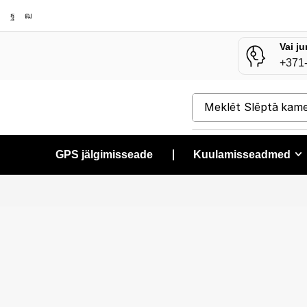
Vai ju
+371
Meklēt
Slēptā kam
GPS jälgimisseade
❘
Kuulamisseadmed