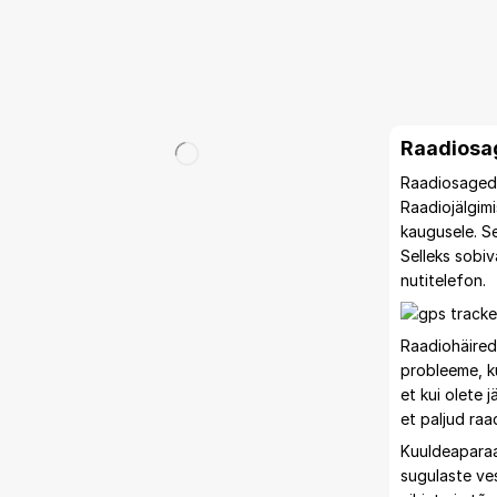
Raadiosa
Raadiosagedu
Raadiojälgim
kaugusele. Se
Selleks sobiv
nutitelefon.
Raadiohäired 
probleeme, ku
et kui olete 
et paljud ra
Kuuldeaparaad
sugulaste ves