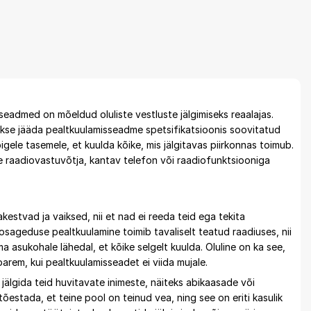
eadmed on mõeldud oluliste vestluste jälgimiseks reaalajas.
kse jääda pealtkuulamisseadme spetsifikatsioonis soovitatud
gele tasemele, et kuulda kõike, mis jälgitavas piirkonnas toimub.
ne raadiovastuvõtja, kantav telefon või raadiofunktsiooniga
kestvad ja vaiksed, nii et nad ei reeda teid ega tekita
osageduse pealtkuulamine toimib tavaliselt teatud raadiuses, nii
a asukohale lähedal, et kõike selgelt kuulda. Oluline on ka see,
rem, kui pealtkuulamisseadet ei viida mujale.
älgida teid huvitavate inimeste, näiteks abikaasade või
tõestada, et teine pool on teinud vea, ning see on eriti kasulik