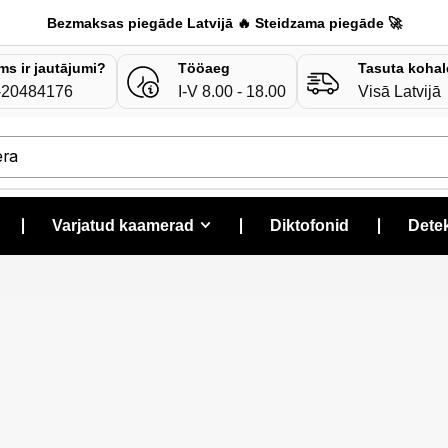
Bezmaksas piegāde Latvijā 🔥 Steidzama piegāde 🚀
ms ir jautājumi?
Tööaeg
Tasuta kohal
-20484176
I-V 8.00 - 18.00
Visā Latvijā
era
❘
Varjatud kaamerad
❘
Diktofonid
❘
Detek