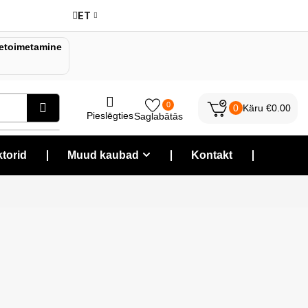
ET
etoimetamine
0
0
Käru
€
0.00
Pieslēgties
Saglabātās
torid
❘
Muud kaubad
❘
Kontakt
❘