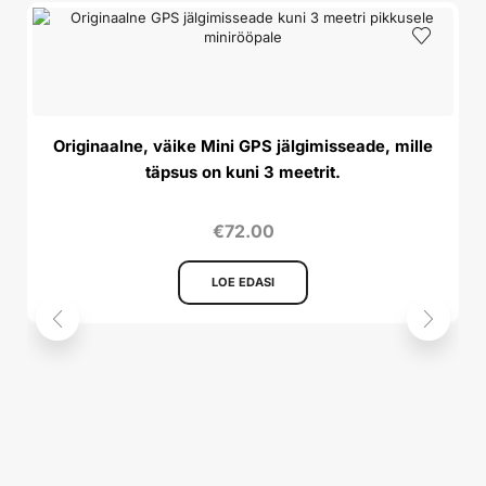
Originaalne, väike Mini GPS jälgimisseade, mille
täpsus on kuni 3 meetrit.
€
72.00
LOE EDASI
LE