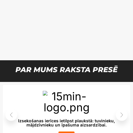
PAR MUMS RAKSTA PRESĒ
Izsekošanas ierīces ietilpst plaukstā: tuvinieku,
mājdzīvnieku un īpašuma aizsardzībai.