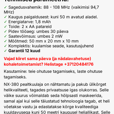
Sagedusvahemik: 88 - 108 MHz (vaikimisi 94,7
MHz)
Kaugus paigaldusest: kuni 50 m avatud aladel.
Energiatarve: 1,8 mAh
Toide: 2 x AA patareid
Pidev tööaeg: umbes 30 päeva
Saatevõimsus: umbes 2 mW
Mõõtmed: 50 mm x 20 mm x 10 mm
Komplektis: kuulamise seade, kasutusjuhend
Garantii 12 kuud
Vajad kiiret sama päeva (ja nädalavahetuse)
kohaletoimetamist? Helistage
+
37120484176
Kasutamine: teie ohutuse tagamiseks, laste ohutuse
tagamiseks.
NX-380 pealtkuulaja on nähtamatu ja pakub ülikõrget
helikvaliteeti, tagades privaatsuse igas olukorras. Selle
väike suurus võimaldab seda hõlpsasti maskeerida,
samal ajal kui selle täiustatud tehnoloogia tagab, et heli
võetakse vastu ja edastatakse kõrge kvaliteediga
kuuldavusega kuni 50 meetri kaugusel heliallikast. Selle