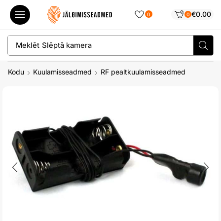
€
0.00
0
0
Meklēt
Slēptā kamera
Kodu
Kuulamisseadmed
RF pealtkuulamisseadmed