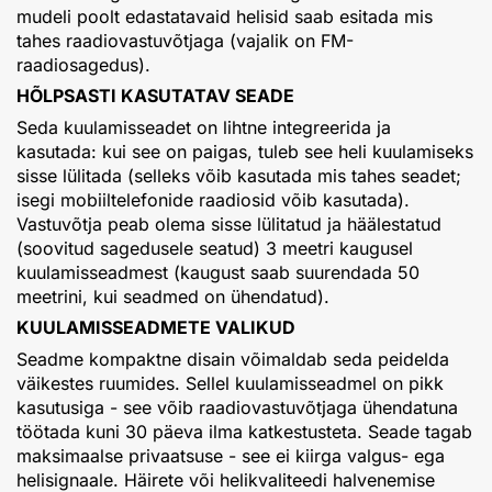
mudeli poolt edastatavaid helisid saab esitada mis
tahes raadiovastuvõtjaga (vajalik on FM-
raadiosagedus).
HÕLPSASTI KASUTATAV SEADE
Seda kuulamisseadet on lihtne integreerida ja
kasutada: kui see on paigas, tuleb see heli kuulamiseks
sisse lülitada (selleks võib kasutada mis tahes seadet;
isegi mobiiltelefonide raadiosid võib kasutada).
Vastuvõtja peab olema sisse lülitatud ja häälestatud
(soovitud sagedusele seatud) 3 meetri kaugusel
kuulamisseadmest (kaugust saab suurendada 50
meetrini, kui seadmed on ühendatud).
KUULAMISSEADMETE VALIKUD
Seadme kompaktne disain võimaldab seda peidelda
väikestes ruumides. Sellel kuulamisseadmel on pikk
kasutusiga - see võib raadiovastuvõtjaga ühendatuna
töötada kuni 30 päeva ilma katkestusteta. Seade tagab
maksimaalse privaatsuse - see ei kiirga valgus- ega
helisignaale. Häirete või helikvaliteedi halvenemise