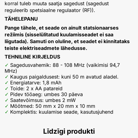
korral tuleb muuta saatja sagedust (sagedust
reguleerib spetsiaalne regulaator (RF)).
TÄHELEPANU
Pange tähele, et seade on ainult statsionaarses
režiimis (sisselülitatud kuulamisseadet ei saa
liigutada).
Samuti on oluline, et seadet ei kinnitataks
teiste elektriseadmete lähedusse.
TEHNILINE KIRJELDUS
Sagedusvahemik: 88 - 108 MHz (vaikimisi 94,7
MHz)
Kaugus paigaldusest: kuni 50 m avatud aladel.
Energiatarve: 1,8 mAh
Toide: 2 x AA patareid
Pidev tööaeg: umbes 30 päeva
Saatevõimsus: umbes 2 mW
Mõõtmed: 50 mm x 20 mm x 10 mm
Komplektis: kuulamise seade, kasutusjuhend
Līdzīgi produkti