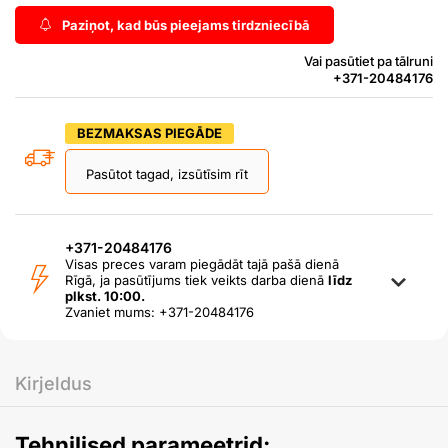
Paziņot, kad būs pieejams tirdzniecībā
Vai pasūtiet pa tālruni
+371-20484176
BEZMAKSAS PIEGĀDE
Pasūtot tagad, izsūtīsim rīt
+371-20484176
Visas preces varam piegādāt tajā pašā dienā
Rīgā, ja pasūtījums tiek veikts darba dienā
līdz
plkst. 10:00.
Zvaniet mums: +371-20484176
Kirjeldus
Tehnilised parameetrid: