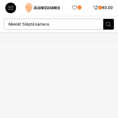
€
0.00
0
0
Meklēt
Slēptā kamera