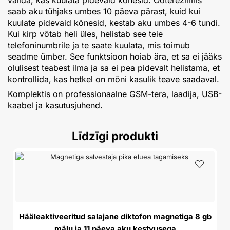
valida, kas kuulata pidevaid kõnesid. Ooterežiimis
saab aku tühjaks umbes 10 päeva pärast, kuid kui
kuulate pidevaid kõnesid, kestab aku umbes 4-6 tundi.
Kui kirp võtab heli üles, helistab see teie
telefoninumbrile ja te saate kuulata, mis toimub
seadme ümber. See funktsioon hoiab ära, et sa ei jääks
olulisest teabest ilma ja sa ei pea pidevalt helistama, et
kontrollida, kas hetkel on mõni kasulik teave saadaval.
Komplektis on professionaalne GSM-tera, laadija, USB-
kaabel ja kasutusjuhend.
Līdzīgi produkti
A
Hääleaktiveeritud salajane diktofon magnetiga 8 gb
mälu ja 11 päeva aku kestvusega