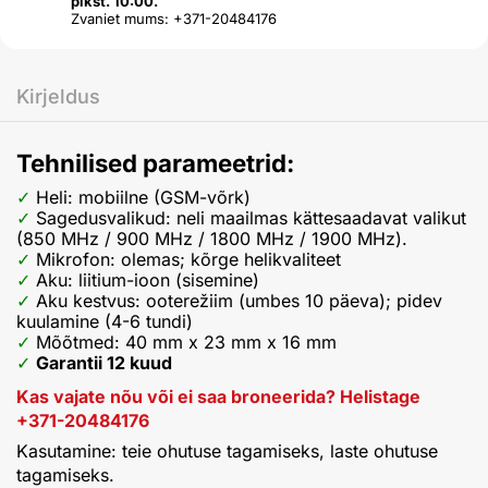
plkst. 10:00.
Zvaniet mums: +371-20484176
Kirjeldus
Tehnilised parameetrid:
Heli: mobiilne (GSM-võrk)
Sagedusvalikud: neli maailmas kättesaadavat valikut
(850 MHz / 900 MHz / 1800 MHz / 1900 MHz).
Mikrofon: olemas; kõrge helikvaliteet
Aku: liitium-ioon (sisemine)
Aku kestvus: ooterežiim (umbes 10 päeva); pidev
kuulamine (4-6 tundi)
Mõõtmed: 40 mm x 23 mm x 16 mm
Garantii 12 kuud
Kas vajate nõu või ei saa broneerida? Helistage
+371-20484176
Kasutamine: teie ohutuse tagamiseks, laste ohutuse
tagamiseks.