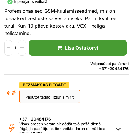
Ir pieejams veikalā
Professionaalsed GSM-kuulamisseadmed, mis on
ideaalsed vestluste salvestamiseks. Parim kvaliteet
turul. Kuni 10 päeva kestev aku. VOX - heliga
helistamine.
Lisa Ostukorvi
Vai pasūtiet pa tālruni
+371-20484176
BEZMAKSAS PIEGĀDE
Pasūtot tagad, izsūtīsim rīt
+371-20484176
Visas preces varam piegādāt tajā pašā dienā
Rīgā, ja pasūtījums tiek veikts darba dienā
līdz