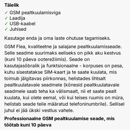
Täielik
GSM pealtkuulamisviga
Laadija
USB-kaabel
Juhised
Kasutage enda ja oma laste ohutuse tagamiseks.
GSM Flea, kvaliteetne ja salajane pealtkuulamisseade.
Selle seadme suurimaks eeliseks on pikk aku kestvus
(kuni 10 päeva ooterežiimis). Seade on
kasutajasõbralik ja funktsionaalne - korpuses on pesa,
kuhu sisestatakse SIM-kaart ja te saate kuulata, mis
toimub jälgitavas piirkonnas, helistades lihtsalt
pealtkuulatavale seadmele (kõnesid pealtkuulatavale
seadmele saab teha ka välismaalt, nii et saate pealt
kuulata, kui olete eemal, või kui teises ruumis on müra,
helistab seade teile määratud telefoninumbrile). Sellisel
juhul ei jää ükski vestlus vahele.
Professionaalne GSM pealtkuulamise seade, mis
töötab kuni 10 päeva