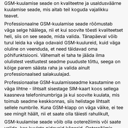
GSM-kuulamise seade on kvaliteetne ja usaldusväärne
kuulamise seade, mis aitab teil koguda vajalikku
teavet.
Professionaalne GSM-kuulamise seade rõõmustab
väga selge häälega, nii et kui soovite tõesti kvaliteetset
heli, siis on see seade, mida valida. Tänapäeval võib
turul leida ka väga odavaid GSM-kuulureid, kuid väga
oluline on veenduda, et need täidavad oma
põhifunktsiooni. Vähemalt ei taha te jääda ilma
olulistest vestlustest seadme puuduste tõttu, seega on
kõige parem säästa raha ja valida ainult
professionaalsed salakuulajad.
Professionaalse GSM-kuulamisseadme kasutamine on
väga lihtne - lihtsalt sisestage SIM-kaart koos sellega
kaasneva telefoninumbriga ja kui soovite kuulata, mis
toimub seadme keskkonnas, siis helistage lihtsalt
sellele numbrile. Kuna GSM-klapp on väga väike, ei tee
see mingit häält, nii et saate olla täiesti rahulikult,
GSM-kuulamise seade võib olla ooterežiimis või saate