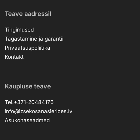
Teave aadressil
Tingimused
Tagastamine ja garantii
Privaatsuspoliitika
Kontakt
Kaupluse teave
Tel.+371-20484176
info@izsekosanasierices.lv
Asukohaseadmed