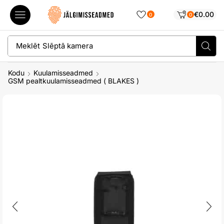
€
0.00
0
0
Meklēt
Slēptā kamera
Kodu
Kuulamisseadmed
GSM pealtkuulamisseadmed ( BLAKES )