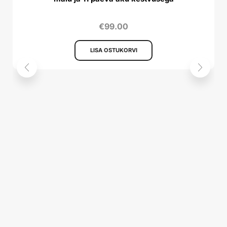
€
99.00
LISA OSTUKORVI
P