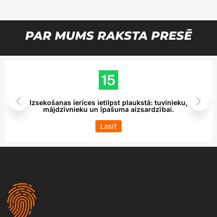
PAR MUMS RAKSTA PRESĒ
Izsekošanas ierīces ietilpst plaukstā: tuvinieku,
mājdzīvnieku un īpašuma aizsardzībai.
Lasīt