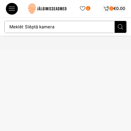
€
0.00
0
0
Meklēt
Slēptā kamera