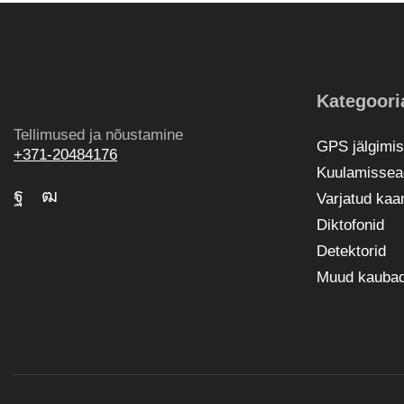
Kategoori
Tellimused ja nõustamine
GPS jälgimi
+371-20484176
Kuulamisse
Varjatud ka
Diktofonid
Detektorid
Muud kauba