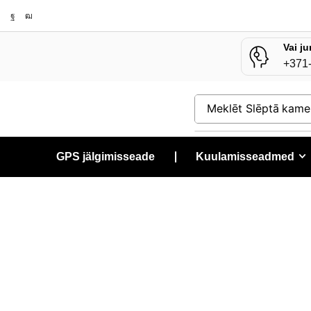
Vai ju
+371
Meklēt
Slēptā kame
GPS jälgimisseade
❘
Kuulamisseadmed