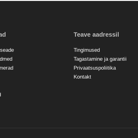
ad
Teave aadressil
sseade
Tingimused
admed
Tagastamine ja garantii
amerad
Privaatsuspoliitika
Kontakt
d