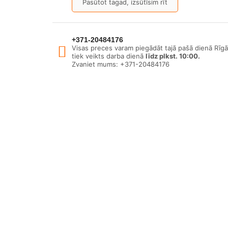
Pasūtot tagad, izsūtīsim rīt
+371-20484176
Visas preces varam piegādāt tajā pašā dienā Rīgā
tiek veikts darba dienā
līdz plkst. 10:00.
Zvaniet mums: +371-20484176