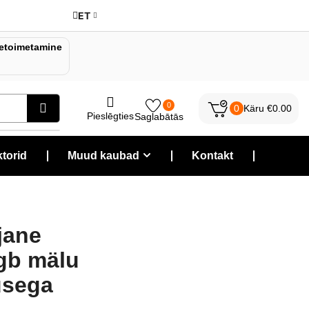
ET
etoimetamine
0
0
Käru
€
0.00
Pieslēgties
Saglabātās
torid
❘
Muud kaubad
❘
Kontakt
❘
jane
gb mälu
usega