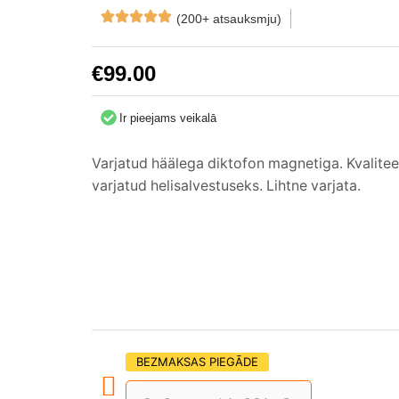
(200+ atsauksmju)
€
99.00
Ir pieejams veikalā
Varjatud häälega diktofon magnetiga. Kvalitee
varjatud helisalvestuseks. Lihtne varjata.
BEZMAKSAS PIEGĀDE