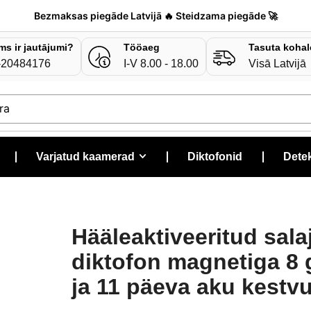
Bezmaksas piegāde Latvijā 🔥 Steidzama piegāde 🚀
ms ir jautājumi?
Tööaeg
Tasuta kohal
-20484176
I-V 8.00 - 18.00
Visā Latvijā
ra
❘
Varjatud kaamerad
❘
Diktofonid
❘
Detek
Hääleaktiveeritud sala
diktofon magnetiga 8 
ja 11 päeva aku kestv