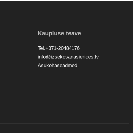
Kaupluse teave
Tel.+371-20484176
info@izsekosanasierices.lv
Asukohaseadmed