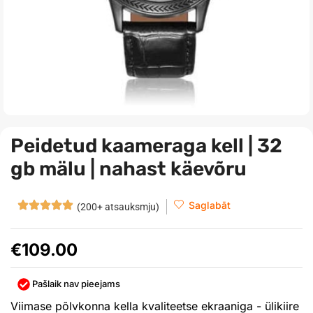
Peidetud kaameraga kell | 32
gb mälu | nahast käevõru
Saglabāt
(200+ atsauksmju)
€
109.00
Pašlaik nav pieejams
Viimase põlvkonna kella kvaliteetse ekraaniga - ülikiire