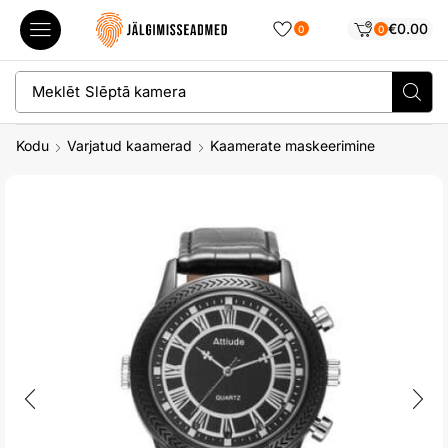
€
0.00
0
0
Meklēt
Slēptā kamera
Kodu
Varjatud kaamerad
Kaamerate maskeerimine