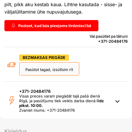
pilt, pikk aku kestab kaua. Lihtne kasutada - sisse- ja
väljalülitamine ühe nupuvajutusega.
Paziņot, kad būs pieejams tirdzniecībā
Vai pasūtiet pa tālruni
+371-20484176
BEZMAKSAS PIEGĀDE
Pasūtot tagad, izsūtīsim rīt
+371-20484176
Visas preces varam piegādāt tajā pašā dienā
Rīgā, ja pasūtījums tiek veikts darba dienā
līdz
plkst. 10:00.
Zvaniet mums: +371-20484176
Kirjeldus