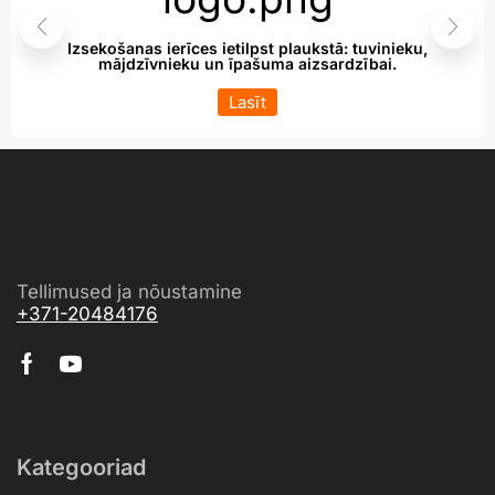
Izsekošanas ierīces ietilpst plaukstā: tuvinieku,
mājdzīvnieku un īpašuma aizsardzībai.
Lasīt
Tellimused ja nõustamine
+371-20484176
Kategooriad