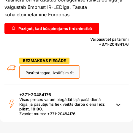
valgustab ümbrust IR-LEDiga. Tasuta
kohaletoimetamine Euroopas.
Paziņot, kad būs pieejams tirdzniecībā
Vai pasūtiet pa tālruni
+371-20484176
BEZMAKSAS PIEGĀDE
Pasūtot tagad, izsūtīsim rīt
+371-20484176
Visas preces varam piegādāt tajā pašā dienā
Rīgā, ja pasūtījums tiek veikts darba dienā
līdz
plkst. 10:00.
Zvaniet mums: +371-20484176