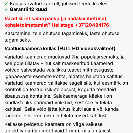
Kaasa arvatud käekell, juhised leedu keeles
Garantii 12 kuud
Vajad kiiret sama päeva (ja nädalavahetuse)
kohaletoimetamist? Helistage +37120484176
Kasutamine: teie ohutuse tagamiseks, laste ohutuse
tagamiseks.
Vaatluskaamera kellas (FULL HD videokvaliteet)
Varjatud kaamerad muutuvad üha populaarsemaks, ja
see pole üllatav - nutikalt maskeeritud kaamerad
võivad salvestada vajalikku teavet mitmesuguste
igapäevaste esemete kohta, aidates hajutada kahtlusi.
Varjatud kaamerad valitakse sageli siis, kui eesmärk on
kontrollida teatud isikute ausust, koguda tõendeid
ebaaususe kohta jne. Salakaameraga käekell on
kindlasti üks parimaid valikuid, sest see ei tekita
kahtlusi. Selle võib jätta juhuslikult lauale või kanda
randmel - nii või teisiti ei tekita teised kahtlust.
Kellasse peidetud kaamera on väga väikese
objektiiviga (läbimõõt vaid 1 mm), mis on täiesti