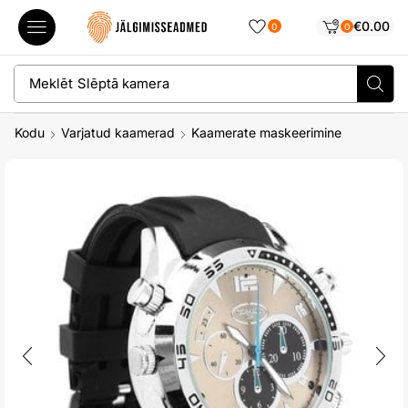
€
0.00
0
0
Meklēt
Slēptā kamera
Kodu
Varjatud kaamerad
Kaamerate maskeerimine