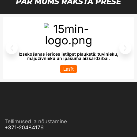
PAR MUMS RAKSTA PRESĒ
Izsekošanas ierīces ietilpst plaukstā: tuvinieku,
mājdzīvnieku un īpašuma aizsardzībai.
Lasīt
Tellimused ja nõustamine
+371-20484176