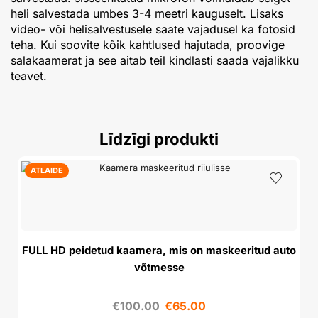
heli salvestada umbes 3-4 meetri kauguselt. Lisaks
video- või helisalvestusele saate vajadusel ka fotosid
teha. Kui soovite kõik kahtlused hajutada, proovige
salakaamerat ja see aitab teil kindlasti saada vajalikku
teavet.
Līdzīgi produkti
ATLAIDE
FULL HD peidetud kaamera, mis on maskeeritud auto
võtmesse
€
100.00
€
65.00