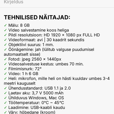
Kirjeldus
TEHNILISED NÄITAJAD:
Mälu: 8 GB
Video salvestamine koos heliga
Pildi resolutsioon: HD 1920 x 1080 px FULL HD
Videoformaat: avi | 30 kaadrit sekundis
Objektiivi suurus: 1 mm.
Öönägemine: jah (lülitub valguse puudumisel
automaatselt sisse)
Fotod: jpeg 2560 x 1440px
Videosalvestuse kestus: umbes 70 min.
Filmimisnurk: 72°
Video: 1 h 6 GB
Heli: mikrofon, mille heli on hästi kuuldav umbes 3-4
meetri kauguselt
Ühendusstandard: USB 1.1 ja 2.0
Laetav aku: 3,7 V 5000 mAh
Ühilduvus Windows, Mac OS
Töötemperatuur: 0°C ~ 45°C
Laadimine: USB-kaabli kaudu
Värv: hõbedane (kroom)