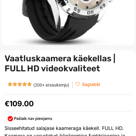
Vaatluskaamera käekellas |
FULL HD videokvaliteet
Saglabāt
(200+ atsauksmju)
€
109.00
Pašlaik nav pieejams
Sisseehitatud salajase kaameraga käekell. FULL HD.
Kaamera on varustatud öönägemise funktsiooniga ja