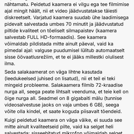
nähtamatu. Peidetud kaamera ei vilgu ega tee filmimise
ajal mingit häält, nii et video jäädvustatakse täiesti
diskreetselt. Varjatud kaamera suudab ühe laadimisega
pidevalt salvestada umbes 70 minutit ja jäädvustatud
piltide kvaliteet on tõeliselt silmapaistev (kaamera
salvestab FULL HD-formaadis). See kaamera
võimaldab pildistada mitte ainult päeval, vaid ka
pimedal ajal: valguse puudumisel lülitub automaatselt
sisse öövaatlusrežiim, et te ei jääks millestki olulisest
ilma.
Seda salakaamerat on väga lihtne kasutada
(leedukeelsed juhised on lisatud), nii et teil ei teki
mingeid probleeme. Salakaamera filmib 72-kraadise
nurga all, seega peate lihtsalt veenduma, et teie kell on
õige nurga all. Seadmel on 8 gigabaiti mälu (tunnise
videosalvestuse jaoks on vaja umbes 6 GB), seega
võite olla kindel, et saate koguda piisavalt tõendeid.
Kuigi peidetud kaamera on väga väike, ei suuda see
mitte ainult kvaliteetseid pilte, vaid ka selget heli
salvestada: sisseehitatud mikrofon võimaldab selget