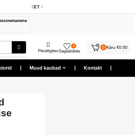
ET
etoimetamine
0
0
Käru
€
0.00
Pieslēgties
Saglabātās
torid
❘
Muud kaubad
❘
Kontakt
❘
d
ise