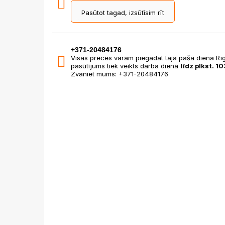
Pasūtot tagad, izsūtīsim rīt
+371-20484176
Visas preces varam piegādāt tajā pašā dienā Rīg
pasūtījums tiek veikts darba dienā
līdz plkst. 10
Zvaniet mums: +371-20484176