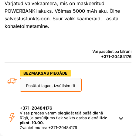
Varjatud valvekaamera, mis on maskeeritud
POWERBANKi akuks. Võimas 5000 mAh aku. Öine
salvestusfunktsioon. Suur valik kaameraid. Tasuta
kohaletoimetamine.
Vai pasūtiet pa tālruni
+371-20484176
BEZMAKSAS PIEGĀDE
Pasūtot tagad, izsūtīsim rīt
+371-20484176
Visas preces varam piegādāt tajā pašā dienā
Rīgā, ja pasūtījums tiek veikts darba dienā
līdz
plkst. 10:00.
Zvaniet mums: +371-20484176