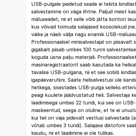
USB-pulgale peidetud seade ei tekita kindlasti
salvestamine on väga lihtne. Paljud meist k
mäluseadet, nii et selle võib jätta kontori lau
kus võivad toimuda salajased koosolekud jne
väike ja näeb välja nagu enamik USB-mäluse
Professionaalsel minisalvestajal on piisavalt 
gigabaiti piisab umbes 100 tunni salvestamisek
koguda üsna palju materjali. Professionaalse
masinaregistraatorit saab kasutada ka helisa
tavalise USB-pulgana, nii et see sobib kindlas
igapäevarutiini. Saate helisalvestusi üle kan
hetkega, sisestades USB-pulga selleks etten
peagi kuulete jäädvustatud heli. Salvestaja 
laadimisega umbes 22 tundi, kui see on USB
maskeeritud, seega on oluline, et te ei unust
kui teil on vaja pidevalt vestlusi salvestada (
võtab umbes 3 tundi). Salajase diktofoni saa
kaudu, nii et laadimine ei ole tülikas.