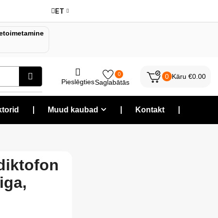
ET
etoimetamine
0
0
Käru
€
0.00
Pieslēgties
Saglabātās
torid
❘
Muud kaubad
❘
Kontakt
❘
diktofon
iga,