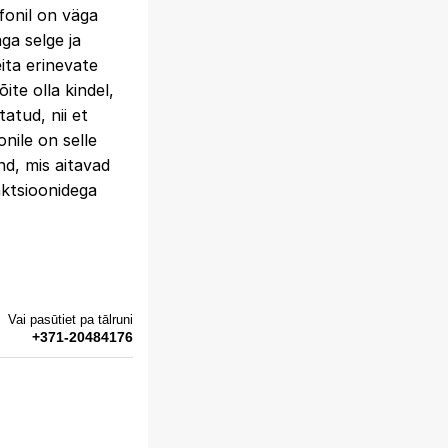
fonil on väga
ga selge ja
eita erinevate
ite olla kindel,
tatud, nii et
nile on selle
d, mis aitavad
nktsioonidega
Vai pasūtiet pa tālruni
+371-20484176