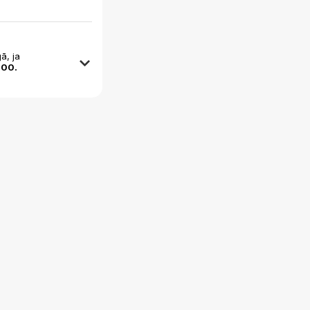
ā, ja
:00.