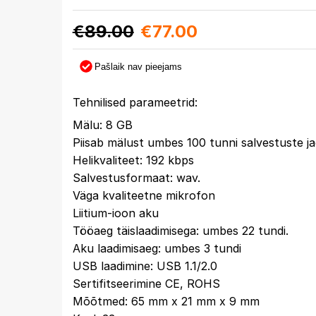
€
89.00
€
77.00
Pašlaik nav pieejams
Tehnilised parameetrid:
Mälu: 8 GB
Piisab mälust umbes 100 tunni salvestuste ja
Helikvaliteet: 192 kbps
Salvestusformaat: wav.
Väga kvaliteetne mikrofon
Liitium-ioon aku
Tööaeg täislaadimisega: umbes 22 tundi.
Aku laadimisaeg: umbes 3 tundi
USB laadimine: USB 1.1/2.0
Sertifitseerimine CE, ROHS
Mõõtmed: 65 mm x 21 mm x 9 mm