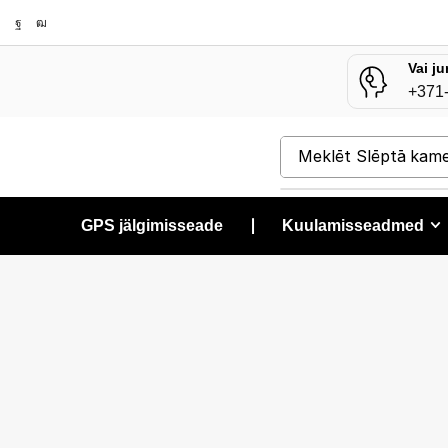
Vai ju
+371
Meklēt
Slēptā kam
GPS jälgimisseade
❘
Kuulamisseadmed