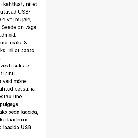
 kahtlust, nii et
asutavad USB-
ale või mujale,
. Seade on väga
admeid.
suur mälu. 8
s, nii et saate
t
lvestuseks ja
ti sinu
da vaid mõne
ähtud pessa, ja
kestab ühe
-pulgaga
aks seda laadida,
aku laadimine
b laadida USB