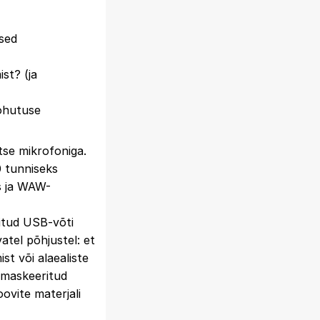
ised
st? (ja
 ohutuse
tse mikrofoniga.
0 tunniseks
ps ja WAW-
itud USB-võti
vatel põhjustel: et
st või alaealiste
 maskeeritud
oovite materjali