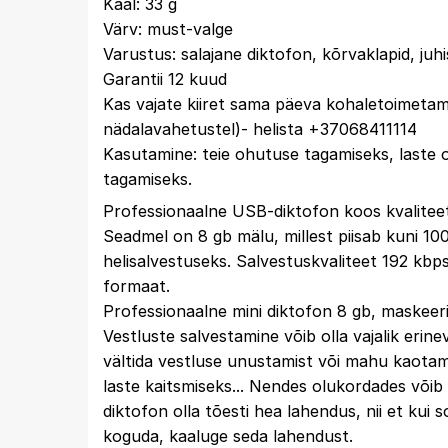
Kaal: 33 g
Värv: must-valge
Varustus: salajane diktofon, kõrvaklapid, juh
Garantii 12 kuud
Kas vajate kiiret sama päeva kohaletoimetami
nädalavahetustel)- helista +37068411114
Kasutamine: teie ohutuse tagamiseks, laste
tagamiseks.
Professionaalne USB-diktofon koos kvalitee
Seadmel on 8 gb mälu, millest piisab kuni 10
helisalvestuseks. Salvestuskvaliteet 192 kb
formaat.
Professionaalne mini diktofon 8 gb, maskeer
Vestluste salvestamine võib olla vajalik erine
vältida vestluse unustamist või mahu kaotami
laste kaitsmiseks... Nendes olukordades võib
diktofon olla tõesti hea lahendus, nii et kui s
koguda, kaaluge seda lahendust.