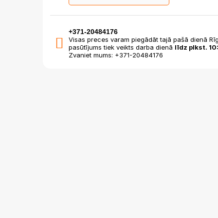
+371-20484176
Visas preces varam piegādāt tajā pašā dienā Rīg
pasūtījums tiek veikts darba dienā
līdz plkst. 10
Zvaniet mums: +371-20484176