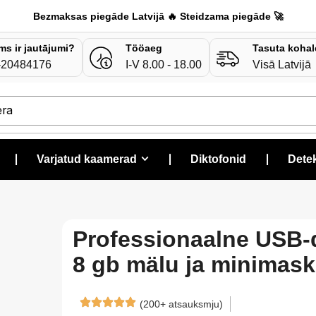
Bezmaksas piegāde Latvijā 🔥 Steidzama piegāde 🚀
ms ir jautājumi?
Tööaeg
Tasuta kohal
-20484176
I-V 8.00 - 18.00
Visā Latvijā
era
❘
Varjatud kaamerad
❘
Diktofonid
❘
Detek
Professionaalne USB-
8 gb mälu ja minimask
(200+ atsauksmju)