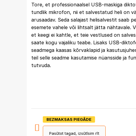
Tore, et professionaalsel USB-maskiga dikto
tundlik mikrofon, nii et salvestatud heli on vä
arusaadav. Seda salajast helisalvestit saab p
esemete vahele või lihtsalt jätta nähtavale. Võ
et keegi ei kahtle, et teie vestlused on salves
saate kogu vajaliku teabe. Lisaks USB-diktofo
seadmega kaasas kõrvaklapid ja kasutusjuhen
teil selle seadme kasutamise nüansside ja fu
tutvuda.
BEZMAKSAS PIEGĀDE
Pasūtot tagad, izsūtīsim rīt