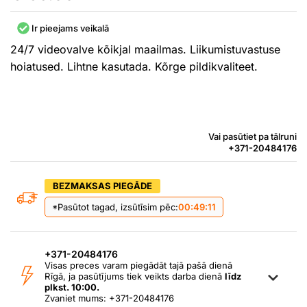
Ir pieejams veikalā
24/7 videovalve kõikjal maailmas. Liikumistuvastuse
hoiatused. Lihtne kasutada. Kõrge pildikvaliteet.
Vai pasūtiet pa tālruni
+371-20484176
BEZMAKSAS PIEGĀDE
*Pasūtot tagad, izsūtīsim pēc:
00:49:11
+371-20484176
Visas preces varam piegādāt tajā pašā dienā
Rīgā, ja pasūtījums tiek veikts darba dienā
līdz
plkst. 10:00.
Zvaniet mums: +371-20484176