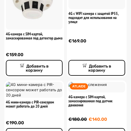
4G с WIFI камера с защитой IP55,
подходит для использования на
улице
4G-камера с SIM-картой,
замаскированная под детектор дыма
€
169.00
€
159.00
Добавить в
Добавить в
корзину
корзину
ATLAIDE
4G-камера с SIM-картой,
замаскированная под датчик
4G мини-камера с PIR-сенсором
движения
может работать до 20 дней
€
180.00
€
140.00
€
190.00