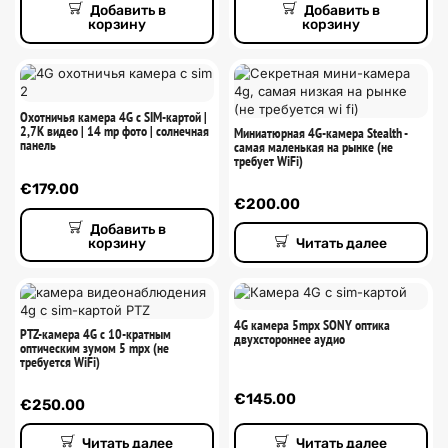
Добавить в
Добавить в
корзину
корзину
Охотничья камера 4G с SIM-картой |
2,7K видео | 14 mp фото | солнечная
Миниатюрная 4G-камера Stealth -
панель
самая маленькая на рынке (не
требует WiFi)
€
179.00
€
200.00
Добавить в
корзину
Читать далее
4G камера 5mpx SONY оптика
PTZ-камера 4G с 10-кратным
двухстороннее аудио
оптическим зумом 5 mpx (не
требуется WiFi)
€
145.00
€
250.00
Читать далее
Читать далее