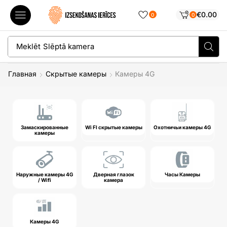
€
0.00
0
0
Meklēt
Slēptā kamera
Главная
Скрытые камеры
Камеры 4G
Замаскированные
Wi FI скрытые камеры
Охотничьи камеры 4G
камеры
Наружные камеры 4G
Дверная глазок
Часы Камеры
/ Wifi
камера
Камеры 4G