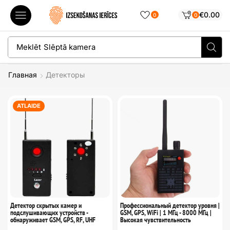
€
0.00
0
0
Meklēt
Slēptā kamera
Главная
Детекторы
ATLAIDE
Детектор скрытых камер и
Профессиональный детектор уровня |
подслушивающих устройств -
GSM, GPS, WiFi | 1 МГц - 8000 МГц |
обнаруживает GSM, GPS, RF, UHF
Высокая чувствительность