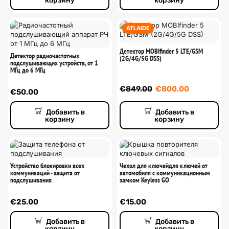
корзину
корзину
ATLAIDE
Детектор MOBIfinder 5 LTE/GSM
Детектор радиочастотных
(2G/4G/5G DSS)
подслушивающих устройств, от 1
МГц до 6 МГц
€
849.00
€
800.00
€
50.00
Добавить в
Добавить в
корзину
корзину
Устройство блокировки всех
Чехол для ключейдля ключей от
коммуникаций - защита от
автомобиля с коммуникационным
подслушивания
замком Keyless GO
€
25.00
€
15.00
Добавить в
Добавить в
корзину
корзину