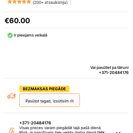
(200+ atsauksmju)
€
60.00
Ir pieejams veikalā
Vai pasūtiet pa tālruni
+371-20484176
BEZMAKSAS PIEGĀDE
Pasūtot tagad, izsūtīsim rīt
+371-20484176
Visas preces varam piegādāt tajā pašā dienā
Rīgā, ja pasūtījums tiek veikts darba dienā
līdz