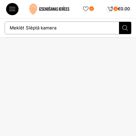
€
0.00
0
0
Meklēt
Slēptā kamera