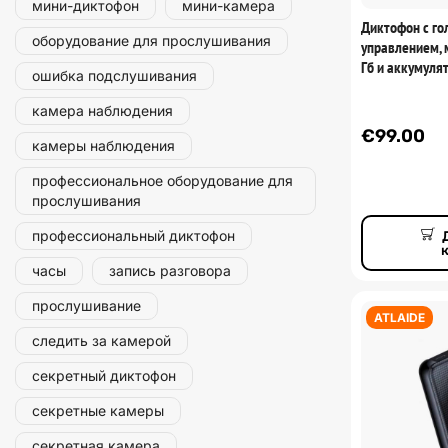
мини-диктофон
мини-камера
Диктофон с г
оборудование для прослушивания
управлением, 
Гб и аккумуля
ошибка подслушивания
камера наблюдения
€
99.00
камеры наблюдения
профессиональное оборудование для
прослушивания
профессиональный диктофон
часы
запись разговора
прослушивание
ATLAIDE
следить за камерой
секретный диктофон
секретные камеры
секретная камера