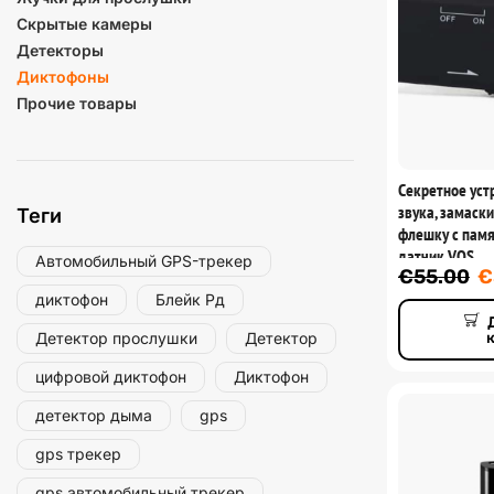
Скрытые камеры
Детекторы
Диктофоны
Прочие товары
Секретное уст
звука, замаск
Теги
флешку с памя
датчик VOS
Автомобильный GPS-трекер
€
55.00
€
диктофон
Блейк Рд
Детектор прослушки
Детектор
цифровой диктофон
Диктофон
детектор дыма
gps
gps трекер
gps автомобильный трекер