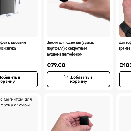
офон с высоким
Зажим для одежды (сумки,
Диктоф
иси звука
портфеля) с секретным
грамм
аудиомагнитофоном
€
79.00
€
10
Добавить в
Добавить в
корзину
корзину