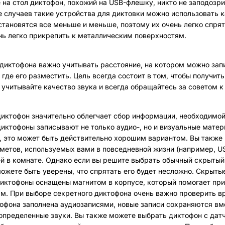
 на стол диктофон, похожий на USB-флешку, никто не заподозри
 случаев такие устройства для диктовки можно использовать
становятся все меньше и меньше, поэтому их очень легко спря
нь легко прикрепить к металлическим поверхностям.
диктофона важно учитывать расстояние, на котором можно запи
 где его разместить. Цель всегда состоит в том, чтобы получи
 учитывайте качество звука и всегда обращайтесь за советом к
иктофон значительно облегчает сбор информации, необходимой 
иктофоны записывают не только аудио-, но и визуальные мате
 это может быть действительно хорошим вариантом. Вы также 
метов, используемых вами в повседневной жизни (например, US
й в комнате. Однако если вы решите выбрать обычный скрытый
ожете быть уверены, что спрятать его будет несложно. Скрыт
иктофоны оснащены магнитом в корпусе, который помогает пр
м. При выборе секретного диктофона очень важно проверить в
офона заполнена аудиозаписями, новые записи сохраняются вме
определенные звуки. Вы также можете выбрать диктофон с дат