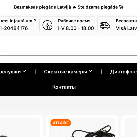
Bezmaksas piegāde Latvijā 🔥 Steidzama piegāde 🚀
jums ir jautājumi?
Рабочее время
Бесплатн
1-20484176
I-V 8.00 - 18.00
Visā Latv
ra
рослушки
❘
Скрытые камеры
❘
Диктофон
Контакты
❘
ATLAIDE