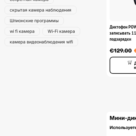
скрытая камера наблюдения
Шпионские программы
Диктофон POW
wi fi камера
Wi-Fi камера
записывать 11
подзарядки
камера видеонаблюдения wifi
€
129.00
Мини-ди
Используетс