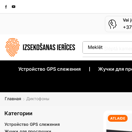
Vai 
+37
Meklēt
Slēptā kame
Устройство GPS слежения
❘
Жучки для п
Главная
Диктофоны
Категории
ATLAIDE
Устройство GPS слежения
Жучки для прослушки