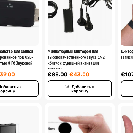
ройство для записи
Миниатюрный диктофон для
Диктоф
ированное под USB-
высококачественного звука 192
записи
тью 8 Гб Звуковой
кбит/с с функцией активации
голосом
39.00
€
88.00
€
43.00
€
10
Добавить в
Добавить в
корзину
корзину