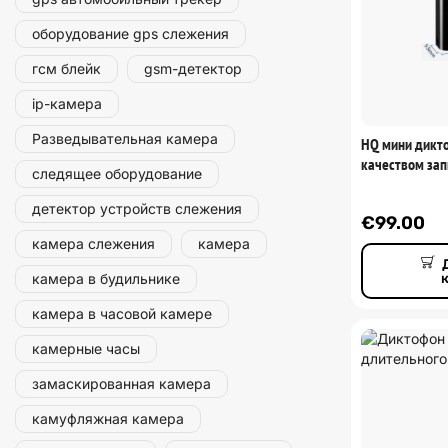
оборудование gps слежения
гсм блейк
gsm-детектор
ip-камера
Разведывательная камера
HQ мини дикт
качеством зап
следящее оборудование
детектор устройств слежения
€
99.00
камера слежения
камера
камера в будильнике
камера в часовой камере
камерные часы
замаскированная камера
камуфляжная камера