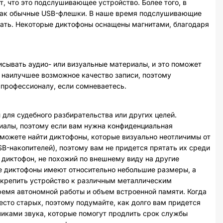
т, что это подслушивающее устройство. Более того, в
 как обычные USB-флешки. В наше время подслушивающие
тать. Некоторые диктофоны оснащены магнитами, благодаря
сывать аудио- или визуальные материалы, и это поможет
ть наилучшее возможное качество записи, поэтому
 профессионалу, если сомневаетесь.
для судебного разбирательства или других целей.
риалы, поэтому если вам нужна конфиденциальная
можете найти диктофоны, которые визуально неотличимы от
B-накопителей), поэтому вам не придется прятать их среди
 диктофон, не похожий по внешнему виду на другие
ые диктофоны имеют относительно небольшие размеры, а
икрепить устройство к различным металлическим
ремя автономной работы и объем встроенной памяти. Когда
сто старых, поэтому подумайте, как долго вам придется
чиками звука, которые помогут продлить срок службы