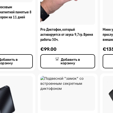
олосовым
магнитной памятью 8
тором на 11 дней
Pro Диктофон, который
Мини у
активируется от звука 9,7гр. Время
прослу
работы 30ч.
внешн
€
99.00
€
13
Добавить в
Добавить в
корзину
корзину