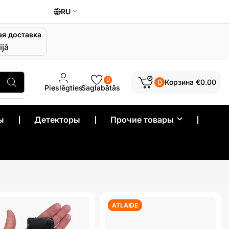
RU
ая доставка
ijā
0
0
Корзина
€
0.00
Pieslēgties
Saglabātās
ы
❘
Детекторы
❘
Прочие товары
❘
ATLAIDE