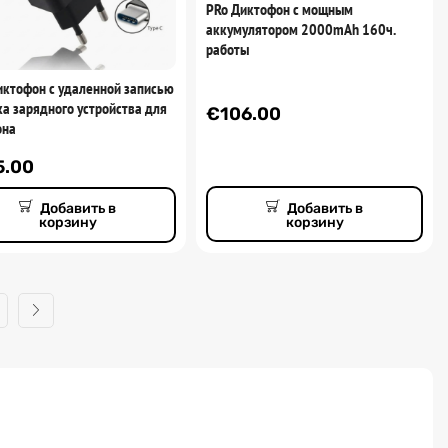
PRo Диктофон с мощным
аккумулятором 2000mAh 160ч.
работы
иктофон с удаленной записью
ка зарядного устройства для
€
106.00
она
5.00
Добавить в
Добавить в
корзину
корзину