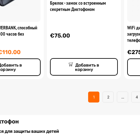
Брелок - замок со встроенным
секретным Диктофоном
ERBANK, способный
WiFi д
00 часов без
загруз
€
75.00
телеф
€
110.00
€
27
Добавить в
Добавить в
корзину
корзину
1
2
...
4
ктофон
я для защиты ваших детей