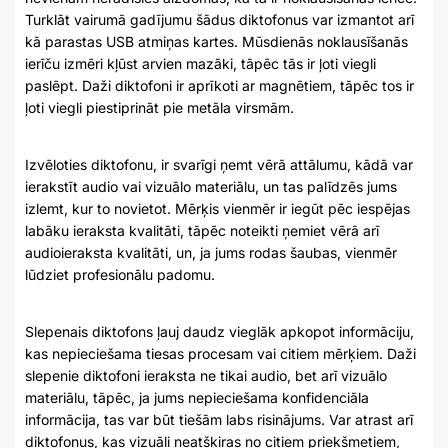
Turklāt vairumā gadījumu šādus diktofonus var izmantot arī
kā parastas USB atmiņas kartes. Mūsdienās noklausīšanās
ierīču izmēri kļūst arvien mazāki, tāpēc tās ir ļoti viegli
paslēpt. Daži diktofoni ir aprīkoti ar magnētiem, tāpēc tos ir
ļoti viegli piestiprināt pie metāla virsmām.
Izvēloties diktofonu, ir svarīgi ņemt vērā attālumu, kādā var
ierakstīt audio vai vizuālo materiālu, un tas palīdzēs jums
izlemt, kur to novietot. Mērķis vienmēr ir iegūt pēc iespējas
labāku ieraksta kvalitāti, tāpēc noteikti ņemiet vērā arī
audioieraksta kvalitāti, un, ja jums rodas šaubas, vienmēr
lūdziet profesionālu padomu.
Slepenais diktofons ļauj daudz vieglāk apkopot informāciju,
kas nepieciešama tiesas procesam vai citiem mērķiem. Daži
slepenie diktofoni ieraksta ne tikai audio, bet arī vizuālo
materiālu, tāpēc, ja jums nepieciešama konfidenciāla
informācija, tas var būt tiešām labs risinājums. Var atrast arī
diktofonus, kas vizuāli neatšķiras no citiem priekšmetiem,