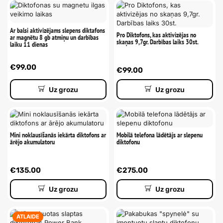
Ar balsi aktivizējams slepens diktafons
Pro Diktofons, kas aktivizējas no
ar magnētu 8 gb atmiņu un darbības
skaņas 9,7gr. Darbības laiks 30st.
laiku 11 dienas
€
99.00
€
99.00
Uz grozu
Uz grozu
Mini noklausīšanās iekārta diktofons ar
Mobilā telefona lādētājs ar slepenu
ārējo akumulatoru
diktofonu
€
135.00
€
275.00
Uz grozu
Uz grozu
ATLAIDE