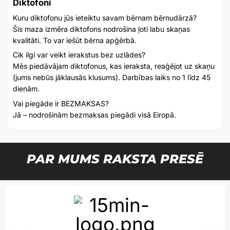
Diktofoni
Kuru diktofonu jūs ieteiktu savam bērnam bērnudārzā?
Šis maza izmēra diktofons nodrošina ļoti labu skaņas
kvalitāti. To var iešūt bērna apģērbā.
Cik ilgi var veikt ierakstus bez uzlādes?
Mēs piedāvājam diktofonus, kas ieraksta, reaģējot uz skaņu
(jums nebūs jāklausās klusums). Darbības laiks no 1 līdz 45
dienām.
Vai piegāde ir BEZMAKSAS?
Jā – nodrošinām bezmaksas piegādi visā Eiropā.
PAR MUMS RAKSTA PRESĒ