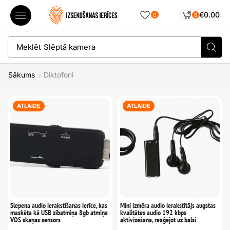
€
0.00
0
0
Meklēt
Slēptā kamera
Sākums
Diktofoni
ATLAIDE
ATLAIDE
Slepena audio ierakstīšanas ierīce, kas
Mini izmēra audio ierakstītājs augstas
maskēta kā USB zibatmiņa 8gb atmiņa
kvalitātes audio 192 kbps
VOS skaņas sensors
aktivizēšana, reaģējot uz balsi