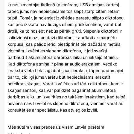
kurus izmantojat ikdienā (piemēram, USB atmiņas kartes),
tāpēc jums nav nepieciešams tos slēpt starp citām lietām
telpā. Tomēr, ja nolemjat izvēlēties parastu slēpto diktofonu,
kas pēc izskata nav līdzīgs citiem priekšmetiem, varat būt
droši, ka to noslēpt nebūs pārāk grūti. Slepenie diktofoni ir
salīdzinoši mazi, un daži diktofoni ir aprīkoti ar magnētu
korpusā, kas palīdz ierīci piestiprināt pie dažādām metāla
virsmām. Izvēloties slepeno diktofonu, ir ļoti svarīgi
pārbaudīt akumulatora darbības laiku un iekšējo atmiņu.
Kad diktofona atmiņa ir pilna ar audioierakstiem, vecāko
ierakstu vietā tiek saglabāti jauni ieraksti, tāpēc padomājiet
par to, cik ilgi jums varētu būt nepieciešams ierakstīt
noteiktas skaņas. Varat izvēlēties arī tādu diktofonu, kam ir
skaņas sensori, kas var palīdzēt pagarināt akumulatora
darbības laiku un izvairīties no tukšiem ierakstiem, kad telpā
neviena nav. Izvēloties slepeno diktofonu, vienmēr varat arī
konsultēties ar speciālistu, kas atvieglos izvēli.
Mēs sūtām visas preces uz visām Latvia pilsētām