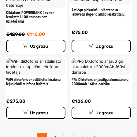
Atslēgu piekariņš – slēdzene ar
Diktafons POWERBANK kas var
iebūvētu slepeno audio ierakstītāju
ierakstīt 1100 stundas bez
uzlādēšanas
€
75.00
€
129.00
€
110.00
Uz grozu
Uz grozu
WiFi diktofons ar attālināto ierakstu
PRo Diktofons ar jaudīgu akumulatoru
lejupielādi telefona lādētājs
2000mAh 160st. darbība
€
275.00
€
106.00
Uz grozu
Uz grozu