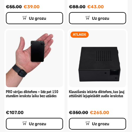
€
55.00
€
39.00
€
88.00
€
43.00
Uz grozu
Uz grozu
ATLAIDE
PRO sērijas diktofons – līdz pat 150
Klausīšanās iekārta diktofons, kas ļauj
stundām ieraksta laika bez uzlādes
attālināti lejupielādēt audio ierakstus
€
107.00
€
350.00
€
265.00
Uz grozu
Uz grozu