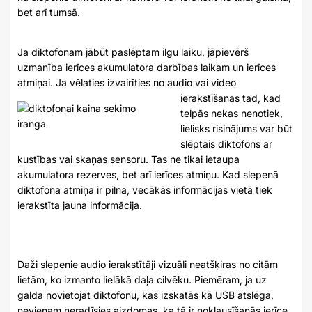
bet arī tumsā.
Ja diktofonam jābūt paslēptam ilgu laiku, jāpievērš
uzmanība ierīces akumulatora darbības laikam un ierīces
atmiņai. Ja vēlaties izvairīties no
audio vai video
ierakstīšanas tad, kad
telpās nekas nenotiek,
lielisks risinājums var būt
slēptais diktofons ar
kustības vai skaņas sensoru. Tas ne tikai ietaupa
akumulatora rezerves, bet arī ierīces atmiņu. Kad slepenā
diktofona atmiņa ir pilna, vecākās informācijas vietā tiek
ierakstīta jauna informācija.
Daži slepenie audio ierakstītāji vizuāli neatšķiras no citām
lietām, ko izmanto lielākā daļa cilvēku. Piemēram, ja uz
galda novietojat diktofonu, kas izskatās kā USB atslēga,
nevienam neradīsies aizdomas, ka tā ir noklausīšanās ierīce.