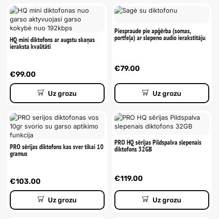
Piespraude pie apģērba (somas,
portfeļa) ar slepeno audio ierakstītāju
HQ mini diktofons ar augstu skaņas
ieraksta kvalitāti
€
79.00
€
99.00
Uz grozu
Uz grozu
PRO HQ sērijas Pildspalva slepenais
PRO sērijas diktofons kas sver tikai 10
diktofons 32GB
gramus
€
119.00
€
103.00
Uz grozu
Uz grozu