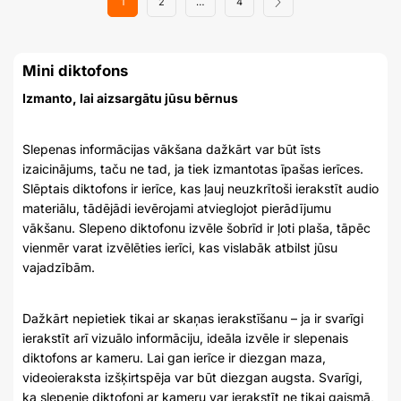
1
2
…
4
Mini diktofons
Izmanto, lai aizsargātu jūsu bērnus
Slepenas informācijas vākšana dažkārt var būt īsts
izaicinājums, taču ne tad, ja tiek izmantotas īpašas ierīces.
Slēptais diktofons ir ierīce, kas ļauj neuzkrītoši ierakstīt audio
materiālu, tādējādi ievērojami atvieglojot pierādījumu
vākšanu. Slepeno diktofonu izvēle šobrīd ir ļoti plaša, tāpēc
vienmēr varat izvēlēties ierīci, kas vislabāk atbilst jūsu
vajadzībām.
Dažkārt nepietiek tikai ar skaņas ierakstīšanu – ja ir svarīgi
ierakstīt arī vizuālo informāciju, ideāla izvēle ir slepenais
diktofons ar kameru. Lai gan ierīce ir diezgan maza,
videoieraksta izšķirtspēja var būt diezgan augsta. Svarīgi,
ka slepenie diktofoni ar kameru var ierakstīt ne tikai gaismā,