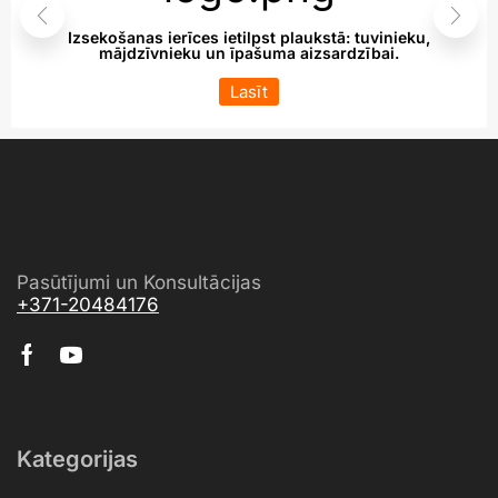
Izsekošanas ierīces ietilpst plaukstā: tuvinieku,
mājdzīvnieku un īpašuma aizsardzībai.
Lasīt
Pasūtījumi un Konsultācijas
+371-20484176
Kategorijas