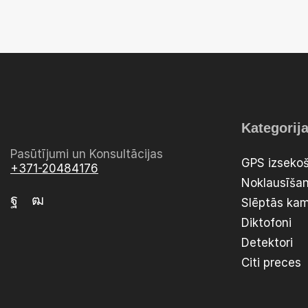
Kategorij
Pasūtījumi un Konsultācijas
GPS izsekoš
+371-20484176
Noklausīšan
Slēptās ka
Diktofoni
Detektori
Citi preces