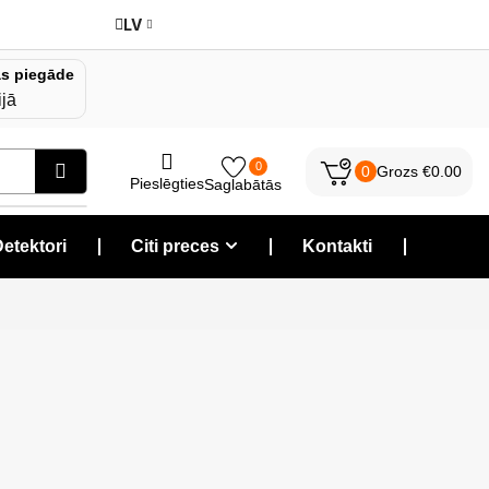
LV
s piegāde
ijā
0
0
Grozs
€
0.00
Pieslēgties
Saglabātās
etektori
❘
Citi preces
❘
Kontakti
❘