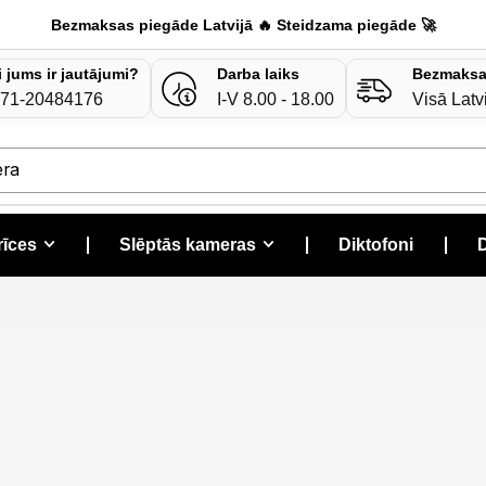
Bezmaksas piegāde Latvijā 🔥 Steidzama piegāde 🚀
i jums ir jautājumi?
Darba laiks
Bezmaksa
71-20484176
I-V 8.00 - 18.00
Visā Latv
era
rīces
❘
Slēptās kameras
❘
Diktofoni
❘
D