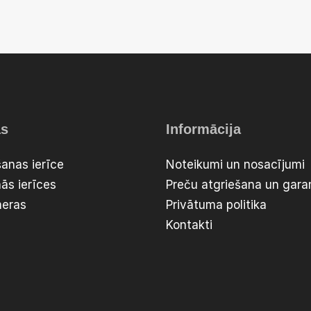
as
Informācija
anas ierīce
Noteikumi un nosacījumi
ās ierīces
Preču atgriešana un garan
meras
Privātuma politika
Kontakti