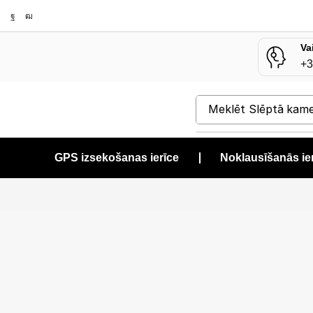
Va
+3
Meklēt
Slēptā kam
GPS izsekošanas ierīce
❘
Noklausīšanās ie