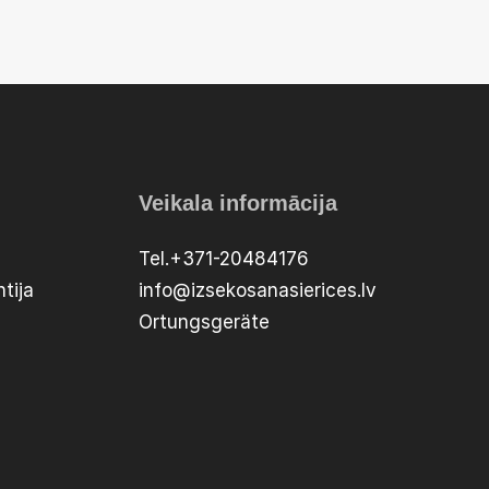
Veikala informācija
Tel.+371-20484176
tija
info@izsekosanasierices.lv
Ortungsgeräte