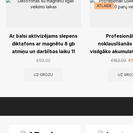
ATLAIDE
Ar balsi aktivizējams slepens
Profesionā
diktafons ar magnētu 8 gb
noklausīšanās 
atmiņu un darbības laiku 11
visilgāko akumula
dienas
laiku – līdz pa
€
99.00
€
182.00
€
UZ GROZU
UZ GRO