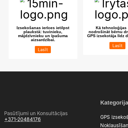
Izsekošanas ierīces ietilpst
Kā tehnoloģijas 
plaukstā: tuvinieku,
nodrošināt bērnu dr
mājdzīvnieku un īpašuma
GPS izsekotāja līdz 
aizsardzībai.
Lasīt
Lasīt
Kategorij
Pasūtījumi un Konsultācijas
GPS izsekoš
+371-20484176
Noklausīšan