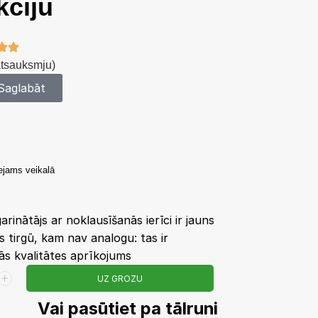
kciju
atsauksmju)
Saglabāt
eejams veikalā
arinātājs ar noklausīšanās ierīci ir jauns
 tirgū, kam nav analogu: tas ir
ās kvalitātes aprīkojums
UZ GROZU
Vai pasūtiet pa tālruni