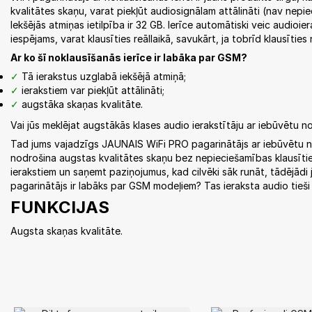
kvalitātes skaņu, varat piekļūt audiosignālam attālināti (nav nepiec
Iekšējās atmiņas ietilpība ir 32 GB. Ierīce automātiski veic audioie
iespējams, varat klausīties reāllaikā, savukārt, ja tobrīd klausīties 
Ar ko šī noklausīšanās ierīce ir labāka par GSM?
Tā ierakstus uzglabā iekšējā atmiņā;
ierakstiem var piekļūt attālināti;
augstāka skaņas kvalitāte.
Vai jūs meklējat augstākās klases audio ierakstītāju ar iebūvētu n
Tad jums vajadzīgs JAUNAIS WiFi PRO pagarinātājs ar iebūvētu nokla
nodrošina augstas kvalitātes skaņu bez nepieciešamības klausīties reā
ierakstiem un saņemt paziņojumus, kad cilvēki sāk runāt, tādējādi j
pagarinātājs ir labāks par GSM modeļiem? Tas ieraksta audio tieši 
FUNKCIJAS
Augsta skaņas kvalitāte.