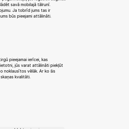
lādēt savā mobilajā tālrunī.
ojumu. Ja tobrīd jums tas ir
jums būs pieejami attālināti.
rgū pieejamai ierīcei, kas
etotni, jūs varat attālināti piekļūt
to noklausītos vēlāk. Ar ko šis
skaņas kvalitāti.