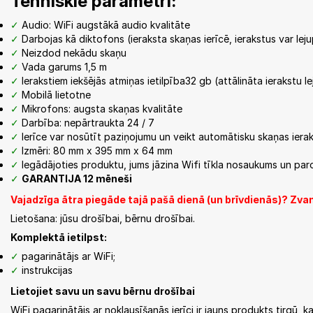
Tehniskie parametri:
Audio: WiFi augstākā audio kvalitāte
Darbojas kā diktofons (ieraksta skaņas ierīcē, ierakstus var leju
Neizdod nekādu skaņu
Vada garums 1,5 m
Ierakstiem iekšējās atmiņas ietilpība32 gb (attālināta ierakstu l
Mobilā lietotne
Mikrofons: augsta skaņas kvalitāte
Darbība: nepārtraukta 24 / 7
Ierīce var nosūtīt paziņojumu un veikt automātisku skaņas ier
Izmēri: 80 mm x 395 mm x 64 mm
Iegādājoties produktu, jums jāzina Wifi tīkla nosaukums un paro
GARANTIJA 12 mēneši
Vajadzīga ātra piegāde tajā pašā dienā (un brīvdienās)? Zv
Lietošana: jūsu drošībai, bērnu drošībai.
Komplektā ietilpst:
pagarinātājs ar WiFi;
instrukcijas
Lietojiet savu un savu bērnu drošībai
WiFi pagarinātājs ar noklausīšanās ierīci ir jauns produkts tirgū, 