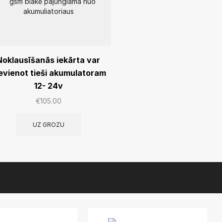
Noklausīšanās iekārta var
Elektrības kontaktli
evienot tieši akumulatoram
iebūvēta WI-FI noklaus
12- 24v
ierīce ar 32 gb atmiņas i
€
105.00
€
200.00
UZ GROZU
UZ GROZU