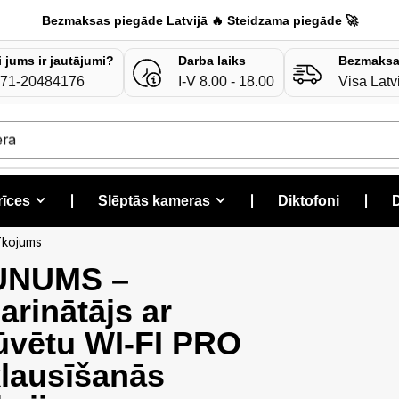
Bezmaksas piegāde Latvijā 🔥 Steidzama piegāde 🚀
i jums ir jautājumi?
Darba laiks
Bezmaksa
71-20484176
I-V 8.00 - 18.00
Visā Latv
era
rīces
❘
Slēptās kameras
❘
Diktofoni
❘
D
īkojums
UNUMS –
arinātājs ar
ūvētu WI-FI PRO
lausīšanās