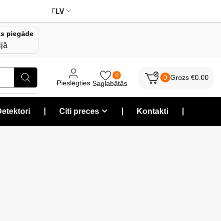
LV
s piegāde
ijā
0
0
Grozs
€
0.00
Pieslēgties
Saglabātās
etektori
❘
Citi preces
❘
Kontakti
❘