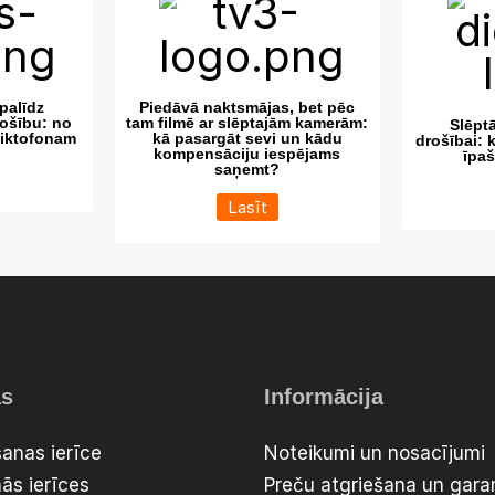
palīdz
Piedāvā naktsmājas, bet pēc
ošību: no
tam filmē ar slēptajām kamerām:
Slēpt
diktofonam
kā pasargāt sevi un kādu
drošībai: 
kompensāciju iespējams
īpa
saņemt?
Lasīt
as
Informācija
anas ierīce
Noteikumi un nosacījumi
ās ierīces
Preču atgriešana un garan