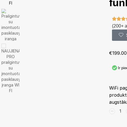
fun
(200+ 
€
199.00
Ir pi
WiFi pag
produkts
augstāk