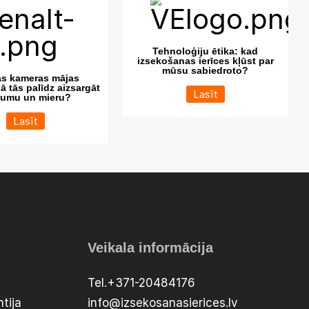
Tehnoloģiju ētika: kad
izsekošanas ierīces kļūst par
mūsu sabiedroto?
ās kameras mājas
kā tās palīdz aizsargāt
Lasīt
šumu un mieru?
Lasīt
Veikala informācija
Tel.+371-20484176
tija
info@izsekosanasierices.lv