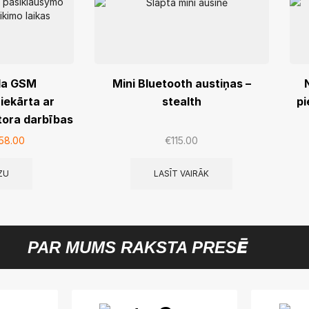
la GSM
Mini Bluetooth austiņas –
iekārta ar
stealth
pi
tora darbības
t 60 dienām
158.00
€
115.00
ZU
LASĪT VAIRĀK
PAR MUMS RAKSTA PRESĒ