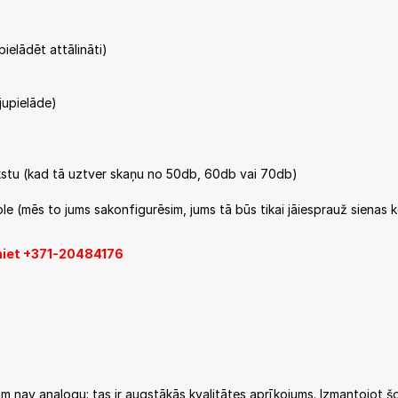
pielādēt attālināti)
ejupielāde)
akstu (kad tā uztver skaņu no 50db, 60db vai 70db)
le (mēs to jums sakonfigurēsim, jums tā būs tikai jāiesprauž sienas 
aniet +371-20484176
kam nav analogu: tas ir augstākās kvalitātes aprīkojums. Izmantojot š