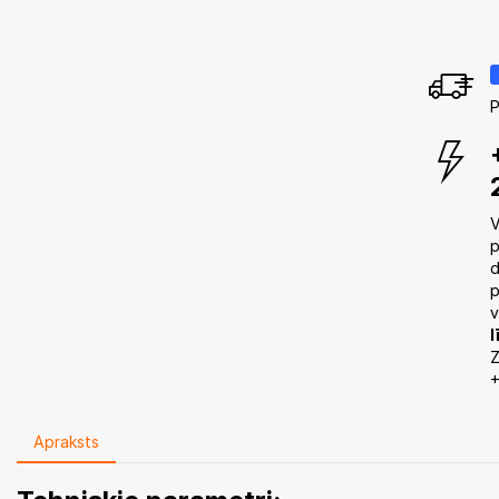
P
V
p
d
p
v
l
Z
+
Apraksts