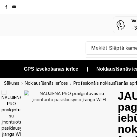
Va
+3
Meklēt
Slēptā kam
GPS izsekošanas ierīce
❘
Noklausīšanās ie
Sākums
Noklausīšanās ierīces
Profesionāls noklausīšanās apr
JA
pag
ieb
nok