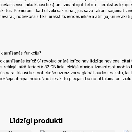
iešams visu laiku klausīties) un, izmantojot lietotni, ierakstus lejupie
rakstus. Piemēram, kad cilvēki sāk runāt, jūs savā tālrunī saņemat ziņ
nevarat, notiekošais tiks ierakstīts ierīces iekšējā atmiņā, un ieraksti 
oklausīšanās funkciju?
usīšanās ierīci! Šī revolucionārā ierīce nav līdzīga nevienai citai ti
lajā laikā. Ierīcei ir 32 GB liela iekšējā atmiņa. Izmantojot mobilo li
ūs varat klausīties notiekošo uzreiz vai saglabāt audio ierakstu, lai 
iekšējā atmiņā, nodrošinot ierakstu pieejamību no attāluma un izcilu 
Līdzīgi produkti