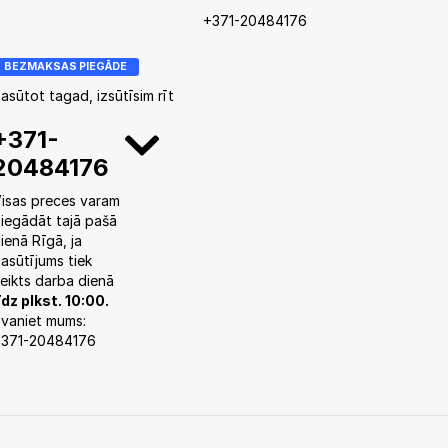
+371-20484176
BEZMAKSAS PIEGĀDE
asūtot tagad, izsūtīsim rīt
+371-
20484176
isas preces varam
iegādāt tajā pašā
ienā Rīgā, ja
asūtījums tiek
eikts darba dienā
īdz plkst. 10:00.
vaniet mums:
371-20484176