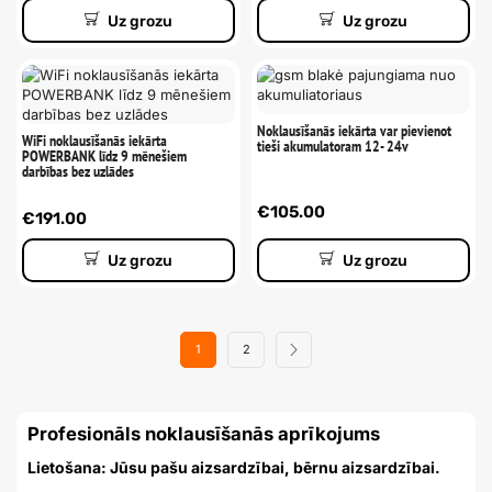
Uz grozu
Uz grozu
Noklausīšanās iekārta var pievienot
WiFi noklausīšanās iekārta
tieši akumulatoram 12- 24v
POWERBANK līdz 9 mēnešiem
darbības bez uzlādes
€
105.00
€
191.00
Uz grozu
Uz grozu
1
2
Profesionāls noklausīšanās aprīkojums
Lietošana: Jūsu pašu aizsardzībai, bērnu aizsardzībai.