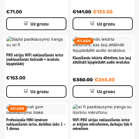
€
71.00
€
141.00
€
133.00
Uz grozu
Uz grozu
ATLAIDE
PRO sērijas WiFi noklausīšanās ierīce
Klausīšanās iekārta diktofons, kas ļauj
(noklausīšanās tiešraidē + ierakstu
attālināti lejupielādēt audio ierakstus
lejupielāde)
€
153.00
€
350.00
€
265.00
Uz grozu
Uz grozu
ATLAIDE
Profesionāla MINI izmēram
WiFi PRO sērijas noklausīšanās ierīce
noklausīšanās ierīce, darbības laiks 2 –
ar ārējiem mikrofoniem, darbojas līdz 4
3 dienas
mēnešiem