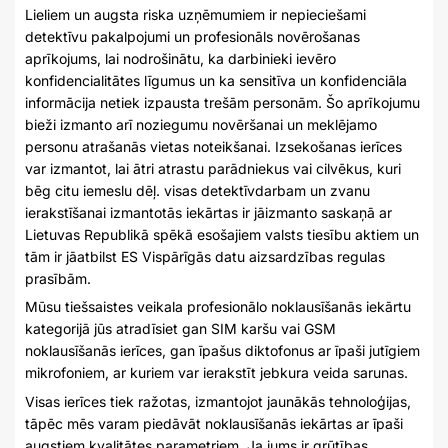
Lieliem un augsta riska uzņēmumiem ir nepieciešami
detektīvu pakalpojumi un profesionāls novērošanas
aprīkojums, lai nodrošinātu, ka darbinieki ievēro
konfidencialitātes līgumus un ka sensitīva un konfidenciāla
informācija netiek izpausta trešām personām. Šo aprīkojumu
bieži izmanto arī noziegumu novēršanai un meklējamo
personu atrašanās vietas noteikšanai. Izsekošanas ierīces
var izmantot, lai ātri atrastu parādniekus vai cilvēkus, kuri
bēg citu iemeslu dēļ. visas detektīvdarbam un zvanu
ierakstīšanai izmantotās iekārtas ir jāizmanto saskaņā ar
Lietuvas Republikā spēkā esošajiem valsts tiesību aktiem un
tām ir jāatbilst ES Vispārīgās datu aizsardzības regulas
prasībām.
Mūsu tiešsaistes veikala profesionālo noklausīšanās iekārtu
kategorijā jūs atradīsiet gan SIM karšu vai GSM
noklausīšanās ierīces, gan īpašus diktofonus ar īpaši jutīgiem
mikrofoniem, ar kuriem var ierakstīt jebkura veida sarunas.
Visas ierīces tiek ražotas, izmantojot jaunākās tehnoloģijas,
tāpēc mēs varam piedāvāt noklausīšanās iekārtas ar īpaši
augstiem kvalitātes parametriem. Ja jums ir grūtības