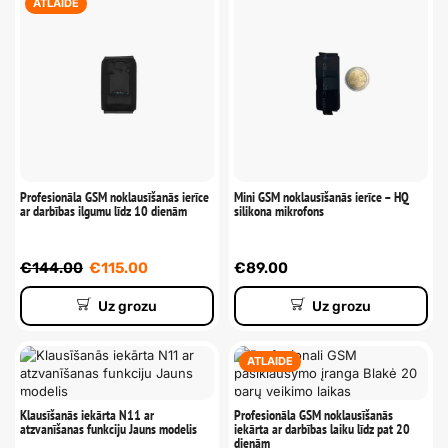
ATLAIDE
Profesionāla GSM noklausīšanās ierīce
Mini GSM noklausīšanās ierīce – HQ
ar darbības ilgumu līdz 10 dienām
silikona mikrofons
€
144.00
€
115.00
€
89.00
Uz grozu
Uz grozu
ATLAIDE
Klausīšanās iekārta N11 ar
Profesionāla GSM noklausīšanās
atzvanīšanas funkciju Jauns modelis
iekārta ar darbības laiku līdz pat 20
dienām