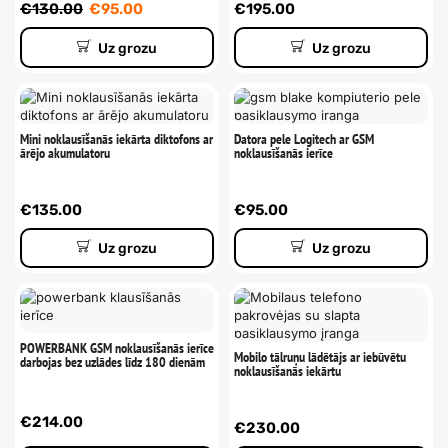
€
130.00
€
95.00
€
195.00
Uz grozu
Uz grozu
Mini noklausīšanās iekārta diktofons ar
Datora pele Logitech ar GSM
ārējo akumulatoru
noklausīšanās ierīce
€
135.00
€
95.00
Uz grozu
Uz grozu
POWERBANK GSM noklausīšanās ierīce
Mobilo tālruņu lādētājs ar iebūvētu
darbojas bez uzlādes līdz 180 dienām
noklausīšanās iekārtu
€
214.00
€
230.00