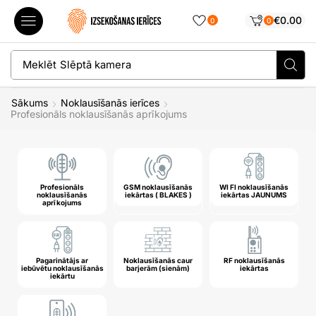
€
0.00
0
0
Meklēt
Slēptā kamera
Sākums
Noklausīšanās ierīces
Profesionāls noklausīšanās aprīkojums
Profesionāls
GSM noklausīšanās
WI FI noklausīšanās
noklausīšanās
iekārtas ( BLAKES )
iekārtas JAUNUMS
aprīkojums
Pagarinātājs ar
Noklausīšanās caur
RF noklausīšanās
iebūvētu noklausīšanās
barjerām (sienām)
iekārtas
iekārtu