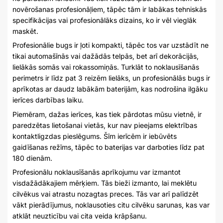
novērošanas profesionāļiem, tāpēc tām ir labākas tehniskās
specifikācijas vai profesionālāks dizains, ko ir vēl vieglāk
maskēt.
Profesionālie bugs ir ļoti kompakti, tāpēc tos var uzstādīt ne
tikai automašīnās vai dažādās telpās, bet arī dekorācijās,
lielākās somās vai rokassomiņās. Turklāt to noklausīšanās
perimetrs ir līdz pat 3 reizēm lielāks, un profesionālās bugs ir
aprīkotas ar daudz labākām baterijām, kas nodrošina ilgāku
ierīces darbības laiku.
Piemēram, dažas ierīces, kas tiek pārdotas mūsu vietnē, ir
paredzētas lietošanai vietās, kur nav pieejams elektrības
kontaktligzdas pieslēgums. Šīm ierīcēm ir iebūvēts
gaidīšanas režīms, tāpēc to baterijas var darboties līdz pat
180 dienām.
Profesionālu noklausīšanās aprīkojumu var izmantot
visdažādākajiem mērķiem. Tās bieži izmanto, lai meklētu
cilvēkus vai atrastu nozagtas preces. Tās var arī palīdzēt
vākt pierādījumus, noklausoties citu cilvēku sarunas, kas var
atklāt neuzticību vai cita veida krāpšanu.