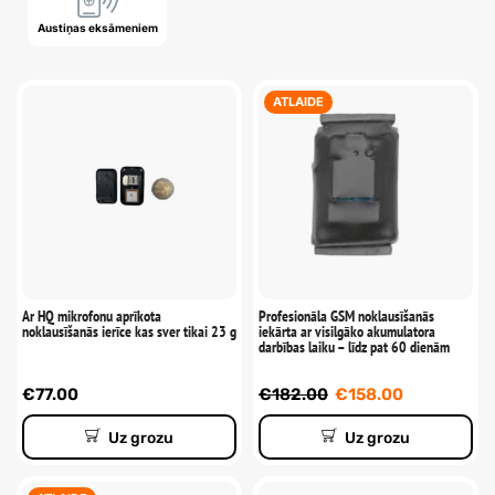
Austiņas eksāmeniem
ATLAIDE
Ar HQ mikrofonu aprīkota
Profesionāla GSM noklausīšanās
noklausīšanās ierīce kas sver tikai 23 g
iekārta ar visilgāko akumulatora
darbības laiku – līdz pat 60 dienām
€
77.00
€
182.00
€
158.00
Uz grozu
Uz grozu