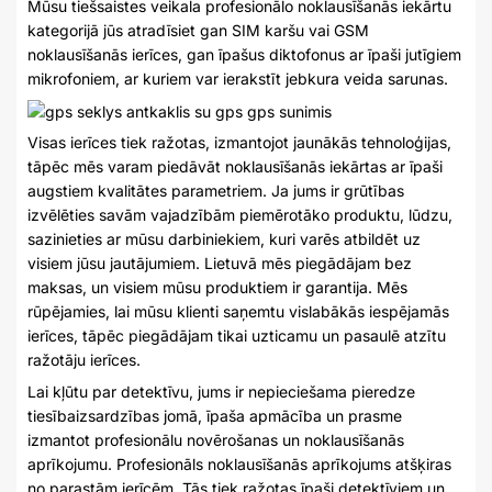
Mūsu tiešsaistes veikala profesionālo noklausīšanās iekārtu
kategorijā jūs atradīsiet gan SIM karšu vai GSM
noklausīšanās ierīces, gan īpašus diktofonus ar īpaši jutīgiem
mikrofoniem, ar kuriem var ierakstīt jebkura veida sarunas.
Visas ierīces tiek ražotas, izmantojot jaunākās tehnoloģijas,
tāpēc mēs varam piedāvāt noklausīšanās iekārtas ar īpaši
augstiem kvalitātes parametriem. Ja jums ir grūtības
izvēlēties savām vajadzībām piemērotāko produktu, lūdzu,
sazinieties ar mūsu darbiniekiem, kuri varēs atbildēt uz
visiem jūsu jautājumiem. Lietuvā mēs piegādājam bez
maksas, un visiem mūsu produktiem ir garantija. Mēs
rūpējamies, lai mūsu klienti saņemtu vislabākās iespējamās
ierīces, tāpēc piegādājam tikai uzticamu un pasaulē atzītu
ražotāju ierīces.
Lai kļūtu par detektīvu, jums ir nepieciešama pieredze
tiesībaizsardzības jomā, īpaša apmācība un prasme
izmantot profesionālu novērošanas un noklausīšanās
aprīkojumu. Profesionāls noklausīšanās aprīkojums atšķiras
no parastām ierīcēm. Tās tiek ražotas īpaši detektīviem un