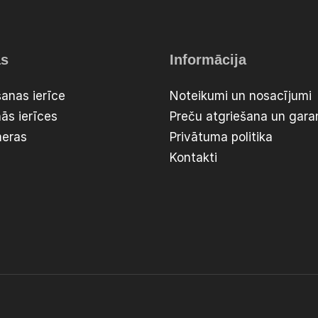
as
Informācija
anas ierīce
Noteikumi un nosacījumi
ās ierīces
Preču atgriešana un garan
meras
Privātuma politika
Kontakti