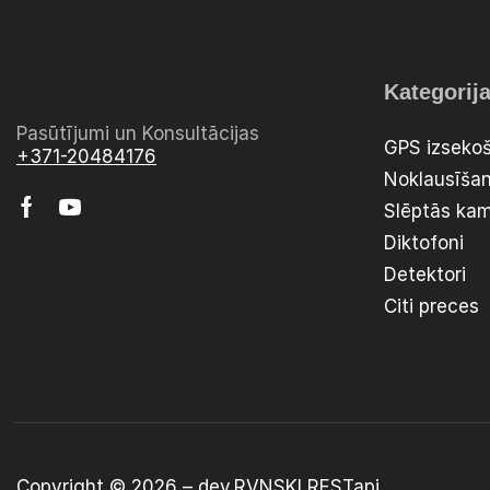
Kategorij
Pasūtījumi un Konsultācijas
GPS izsekoš
+371-20484176
Noklausīšan
Slēptās ka
Diktofoni
Detektori
Citi preces
Copyright © 2026 –
dev.RVNSKI
RESTapi