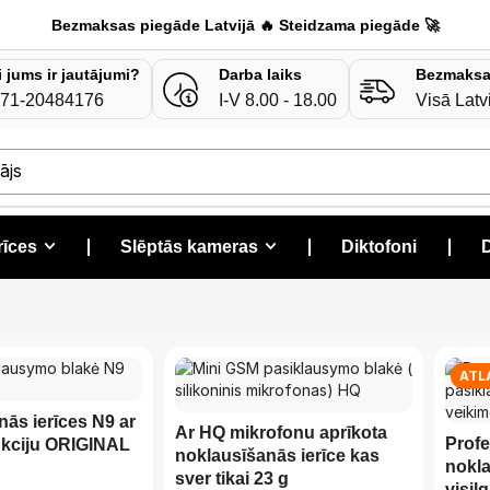
Bezmaksas piegāde Latvijā 🔥 Steidzama piegāde 🚀
i jums ir jautājumi?
Darba laiks
Bezmaksa
71-20484176
I-V 8.00 - 18.00
Visā Latv
era
rīces
❘
Slēptās kameras
❘
Diktofoni
❘
D
ATL
ās ierīces N9 ar
Ar HQ mikrofonu aprīkota
Prof
nkciju ORIGINAL
noklausīšanās ierīce kas
nokla
sver tikai 23 g
visil