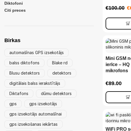
Diktofoni
€
100.00
€
Citi preces
Birkas
automašīnas GPS izsekotājs
Mini GSM n
balss diktofons
Blake rd
ierīce – HQ 
mikrofons
Blusu detektors
detektors
€
89.00
digitālais balss ierakstītājs
Diktafons
dūmu detektors
gps
gps izsekotājs
gps izsekotājs automašīnai
gps izsekošanas iekārtas
WiFi PRO sē