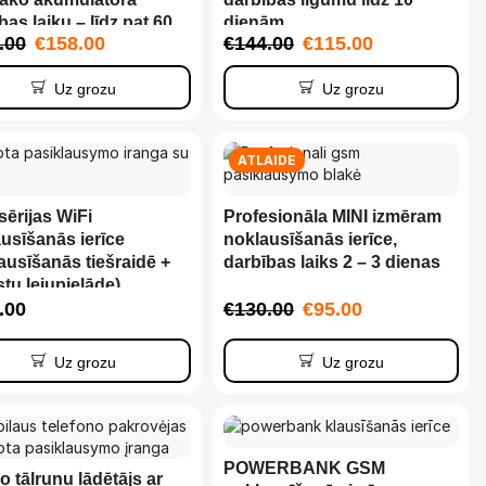
bas laiku – līdz pat 60
dienām
.00
€
158.00
€
144.00
€
115.00
ām
Uz grozu
Uz grozu
ATLAIDE
ērijas WiFi
Profesionāla MINI izmēram
usīšanās ierīce
noklausīšanās ierīce,
ausīšanās tiešraidē +
darbības laiks 2 – 3 dienas
stu lejupielāde)
.00
€
130.00
€
95.00
Uz grozu
Uz grozu
POWERBANK GSM
o tālruņu lādētājs ar