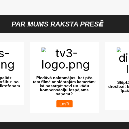
PAR MUMS RAKSTA PRESĒ
palīdz
Piedāvā naktsmājas, bet pēc
ošību: no
tam filmē ar slēptajām kamerām:
Slēpt
diktofonam
kā pasargāt sevi un kādu
drošībai: 
kompensāciju iespējams
īpa
saņemt?
Lasīt