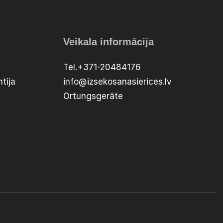
Veikala informācija
Tel.+371-20484176
tija
info@izsekosanasierices.lv
Ortungsgeräte