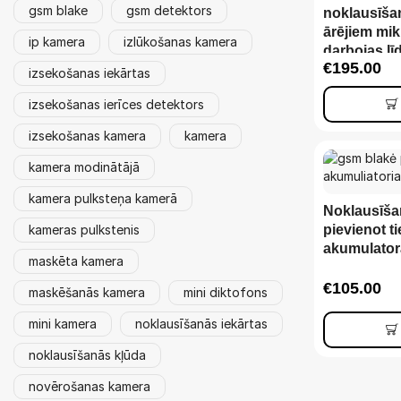
gsm blake
gsm detektors
noklausīšan
ārējiem mik
ip kamera
izlūkošanas kamera
darbojas l
€
195.00
izsekošanas iekārtas
izsekošanas ierīces detektors
izsekošanas kamera
kamera
kamera modinātājā
kamera pulksteņa kamerā
Noklausīšan
kameras pulkstenis
pievienot ti
akumulator
maskēta kamera
€
105.00
maskēšanās kamera
mini diktofons
mini kamera
noklausīšanās iekārtas
noklausīšanās kļūda
novērošanas kamera