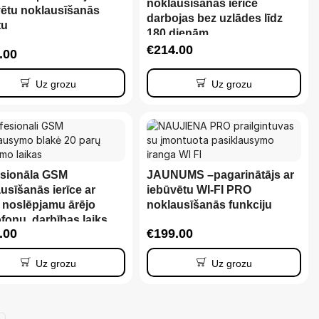
noklausīšanās ierīce
vētu noklausīšanās
darbojas bez uzlādes līdz
tu
180 dienām
€
214.00
.00
Uz grozu
Uz grozu
esionāla GSM
JAUNUMS –pagarinātājs ar
usīšanās ierīce ar
iebūvētu WI-FI PRO
i noslēpjamu ārējo
noklausīšanās funkciju
fonu, darbības laiks
.00
€
199.00
ienas gaidīšanas
mā
Uz grozu
Uz grozu