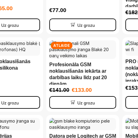
darbī
65.00
€
77.00
€
182
dien
Uz grozu
Uz grozu
ATLAIDE
oklausīšanās
PRO s
Profesionāla GSM
silikona
nokla
noklausīšanās iekārta ar
(nokl
darbības laiku līdz pat 20
ierak
dienām
€
153
€
141.00
€
133.00
Uz grozu
Uz grozu
rijas
Datora pele Logitech ar GSM
Mobil