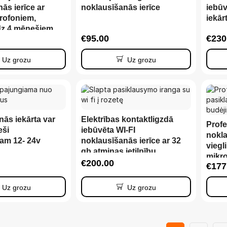
ās ierīce ar
noklausīšanās ierīce
iebū
rofoniem,
iekār
īdz 4 mēnešiem
€
95.00
€
230
Uz grozu
Uz grozu
ās iekārta var
Elektrības kontaktligzdā
Prof
eši
iebūvēta WI-FI
nokla
am 12- 24v
noklausīšanās ierīce ar 32
viegl
gb atmiņas ietilpību
mikro
€
200.00
€
177
20+ d
režī
Uz grozu
Uz grozu