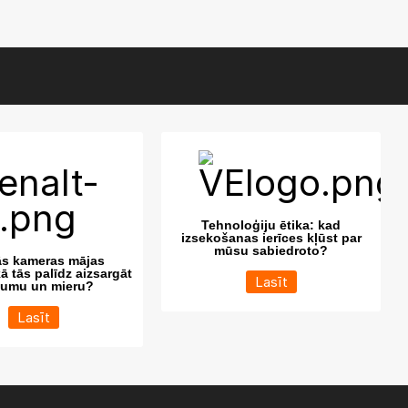
Tehnoloģiju ētika: kad
izsekošanas ierīces kļūst par
mūsu sabiedroto?
ās kameras mājas
kā tās palīdz aizsargāt
Lasīt
šumu un mieru?
Lasīt