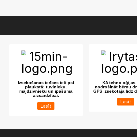
Izsekošanas ierīces ietilpst
Kā tehnoloģijas 
plaukstā: tuvinieku,
nodrošināt bērnu dr
mājdzīvnieku un īpašuma
GPS izsekotāja līdz 
aizsardzībai.
Lasīt
Lasīt