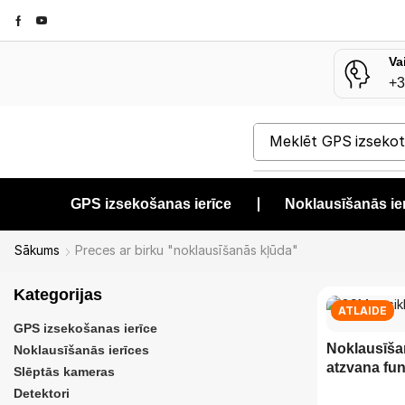
Va
+3
Meklēt
Slēptā kam
GPS izsekošanas ierīce
❘
Noklausīšanās ie
Sākums
Preces ar birku "noklausīšanās kļūda"
Kategorijas
ATLAIDE
GPS izsekošanas ierīce
Noklausīšan
Noklausīšanās ierīces
atzvana fu
Slēptās kameras
Detektori