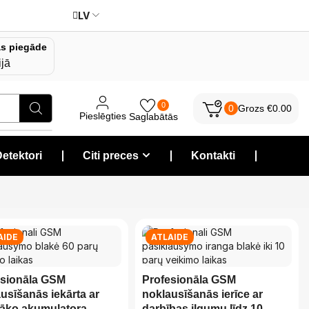
LV
s piegāde
ijā
0
0
Grozs
€
0.00
Pieslēgties
Saglabātās
etektori
❘
Citi preces
❘
Kontakti
❘
AIDE
ATLAIDE
esionāla GSM
Profesionāla GSM
usīšanās iekārta ar
noklausīšanās ierīce ar
gāko akumulatora
darbības ilgumu līdz 10