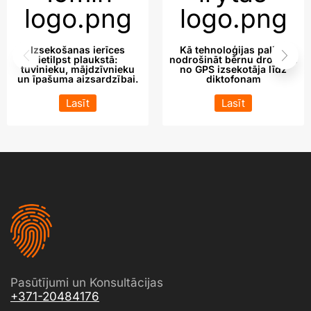
Izsekošanas ierīces
Kā tehnoloģijas palīdz
ietilpst plaukstā:
nodrošināt bērnu drošību:
tuvinieku, mājdzīvnieku
no GPS izsekotāja līdz
un īpašuma aizsardzībai.
diktofonam
Lasīt
Lasīt
Pasūtījumi un Konsultācijas
+371-20484176