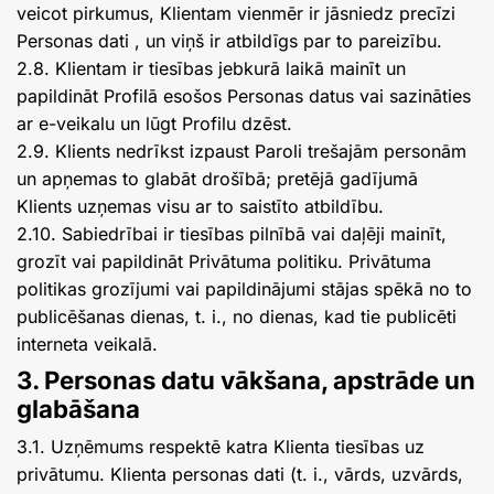
veicot pirkumus, Klientam vienmēr ir jāsniedz precīzi
Personas dati , un viņš ir atbildīgs par to pareizību.
2.8. Klientam ir tiesības jebkurā laikā mainīt un
papildināt Profilā esošos Personas datus vai sazināties
ar e-veikalu un lūgt Profilu dzēst.
2.9. Klients nedrīkst izpaust Paroli trešajām personām
un apņemas to glabāt drošībā; pretējā gadījumā
Klients uzņemas visu ar to saistīto atbildību.
2.10. Sabiedrībai ir tiesības pilnībā vai daļēji mainīt,
grozīt vai papildināt Privātuma politiku. Privātuma
politikas grozījumi vai papildinājumi stājas spēkā no to
publicēšanas dienas, t. i., no dienas, kad tie publicēti
interneta veikalā.
3. Personas datu vākšana, apstrāde un
glabāšana
3.1. Uzņēmums respektē katra Klienta tiesības uz
privātumu. Klienta personas dati (t. i., vārds, uzvārds,