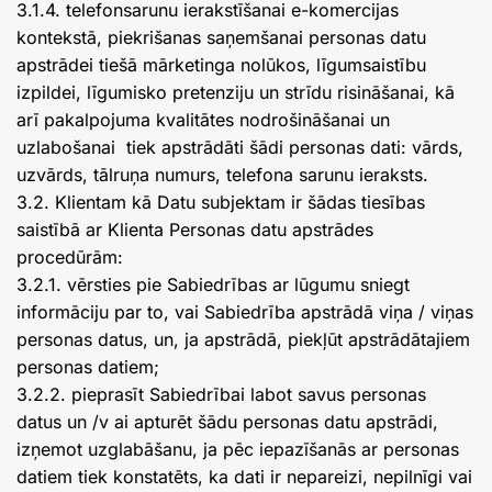
3.1.4. telefonsarunu ierakstīšanai e-komercijas
kontekstā, piekrišanas saņemšanai personas datu
apstrādei tiešā mārketinga nolūkos, līgumsaistību
izpildei, līgumisko pretenziju un strīdu risināšanai, kā
arī pakalpojuma kvalitātes nodrošināšanai un
uzlabošanai tiek apstrādāti šādi personas dati: vārds,
uzvārds, tālruņa numurs, telefona sarunu ieraksts.
3.2. Klientam kā Datu subjektam ir šādas tiesības
saistībā ar Klienta Personas datu apstrādes
procedūrām:
3.2.1. vērsties pie Sabiedrības ar lūgumu sniegt
informāciju par to, vai Sabiedrība apstrādā viņa / viņas
personas datus, un, ja apstrādā, piekļūt apstrādātajiem
personas datiem;
3.2.2. pieprasīt Sabiedrībai labot savus personas
datus un /v ai apturēt šādu personas datu apstrādi,
izņemot uzglabāšanu, ja pēc iepazīšanās ar personas
datiem tiek konstatēts, ka dati ir nepareizi, nepilnīgi vai