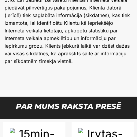
3.10. Lai Sabiedrība varētu Klientam interneta veikalā
piedāvāt pilnvērtīgus pakalpojumus, Klienta datorā
(ierīcē) tiek saglabāta informācija (sīkdatnes), kas tiek
izmantota, lai identificētu Klientu kā iepriekšējo
Interneta veikala lietotāju, apkopotu statistiku par
Interneta veikala apmeklētību un informāciju par
iepirkumu grozu. Klients jebkurā laikā var dzēst dažas
vai visas sīkdatnes, kā aprakstīts saitē ar informāciju
par sīkdatnēm tīmekļa vietnē.
PAR MUMS RAKSTA PRESĒ