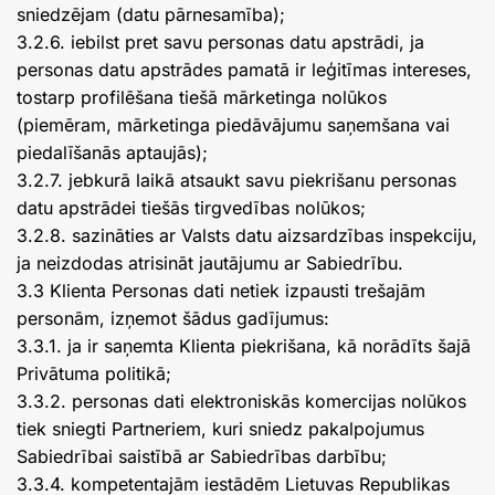
sniedzējam (datu pārnesamība);
3.2.6. iebilst pret savu personas datu apstrādi, ja
personas datu apstrādes pamatā ir leģitīmas intereses,
tostarp profilēšana tiešā mārketinga nolūkos
(piemēram, mārketinga piedāvājumu saņemšana vai
piedalīšanās aptaujās);
3.2.7. jebkurā laikā atsaukt savu piekrišanu personas
datu apstrādei tiešās tirgvedības nolūkos;
3.2.8. sazināties ar Valsts datu aizsardzības inspekciju,
ja neizdodas atrisināt jautājumu ar Sabiedrību.
3.3 Klienta Personas dati netiek izpausti trešajām
personām, izņemot šādus gadījumus:
3.3.1. ja ir saņemta Klienta piekrišana, kā norādīts šajā
Privātuma politikā;
3.3.2. personas dati elektroniskās komercijas nolūkos
tiek sniegti Partneriem, kuri sniedz pakalpojumus
Sabiedrībai saistībā ar Sabiedrības darbību;
3.3.4. kompetentajām iestādēm Lietuvas Republikas