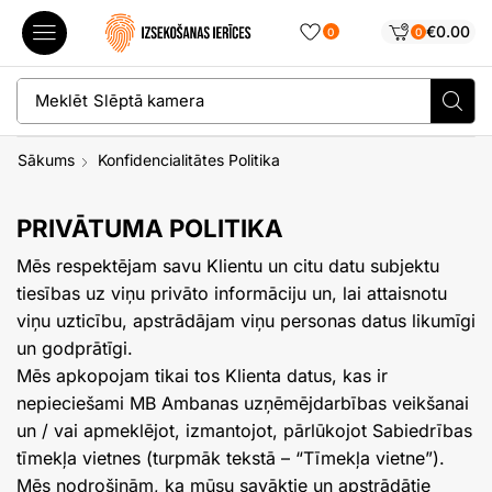
€
0.00
0
0
Meklēt
Slēptā kamera
Sākums
Konfidencialitātes Politika
PRIVĀTUMA POLITIKA
Mēs respektējam savu Klientu un citu datu subjektu
tiesības uz viņu privāto informāciju un, lai attaisnotu
viņu uzticību, apstrādājam viņu personas datus likumīgi
un godprātīgi.
Mēs apkopojam tikai tos Klienta datus, kas ir
nepieciešami MB Ambanas uzņēmējdarbības veikšanai
un / vai apmeklējot, izmantojot, pārlūkojot Sabiedrības
tīmekļa vietnes (turpmāk tekstā – “Tīmekļa vietne”).
Mēs nodrošinām, ka mūsu savāktie un apstrādātie