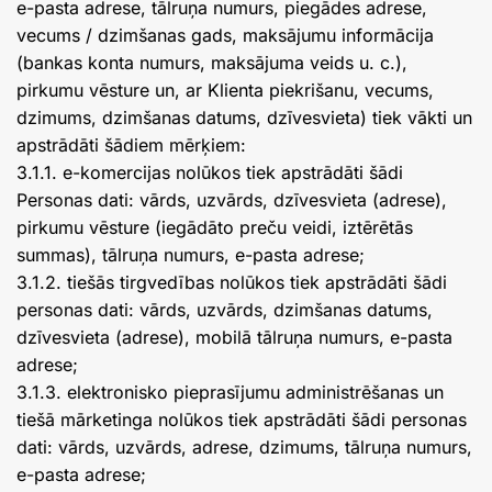
e-pasta adrese, tālruņa numurs, piegādes adrese,
vecums / dzimšanas gads, maksājumu informācija
(bankas konta numurs, maksājuma veids u. c.),
pirkumu vēsture un, ar Klienta piekrišanu, vecums,
dzimums, dzimšanas datums, dzīvesvieta) tiek vākti un
apstrādāti šādiem mērķiem:
3.1.1. e-komercijas nolūkos tiek apstrādāti šādi
Personas dati: vārds, uzvārds, dzīvesvieta (adrese),
pirkumu vēsture (iegādāto preču veidi, iztērētās
summas), tālruņa numurs, e-pasta adrese;
3.1.2. tiešās tirgvedības nolūkos tiek apstrādāti šādi
personas dati: vārds, uzvārds, dzimšanas datums,
dzīvesvieta (adrese), mobilā tālruņa numurs, e-pasta
adrese;
3.1.3. elektronisko pieprasījumu administrēšanas un
tiešā mārketinga nolūkos tiek apstrādāti šādi personas
dati: vārds, uzvārds, adrese, dzimums, tālruņa numurs,
e-pasta adrese;