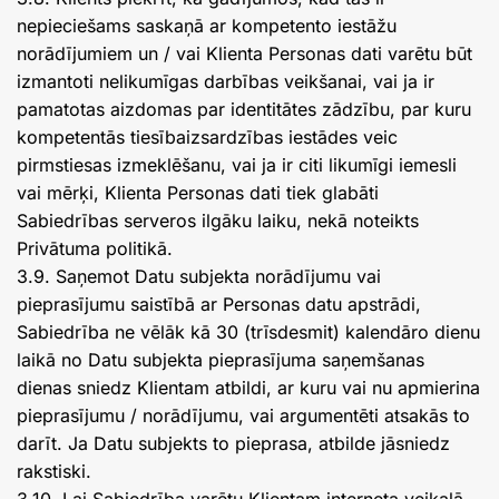
nepieciešams saskaņā ar kompetento iestāžu
norādījumiem un / vai Klienta Personas dati varētu būt
izmantoti nelikumīgas darbības veikšanai, vai ja ir
pamatotas aizdomas par identitātes zādzību, par kuru
kompetentās tiesībaizsardzības iestādes veic
pirmstiesas izmeklēšanu, vai ja ir citi likumīgi iemesli
vai mērķi, Klienta Personas dati tiek glabāti
Sabiedrības serveros ilgāku laiku, nekā noteikts
Privātuma politikā.
3.9. Saņemot Datu subjekta norādījumu vai
pieprasījumu saistībā ar Personas datu apstrādi,
Sabiedrība ne vēlāk kā 30 (trīsdesmit) kalendāro dienu
laikā no Datu subjekta pieprasījuma saņemšanas
dienas sniedz Klientam atbildi, ar kuru vai nu apmierina
pieprasījumu / norādījumu, vai argumentēti atsakās to
darīt. Ja Datu subjekts to pieprasa, atbilde jāsniedz
rakstiski.