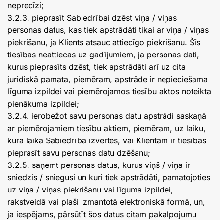
neprecīzi;
3.2.3. pieprasīt Sabiedrībai dzēst viņa / viņas
personas datus, kas tiek apstrādāti tikai ar viņa / viņas
piekrišanu, ja Klients atsauc attiecīgo piekrišanu. Šīs
tiesības neattiecas uz gadījumiem, ja personas dati,
kurus pieprasīts dzēst, tiek apstrādāti arī uz cita
juridiskā pamata, piemēram, apstrāde ir nepieciešama
līguma izpildei vai piemērojamos tiesību aktos noteikta
pienākuma izpildei;
3.2.4. ierobežot savu personas datu apstrādi saskaņā
ar piemērojamiem tiesību aktiem, piemēram, uz laiku,
kura laikā Sabiedrība izvērtēs, vai Klientam ir tiesības
pieprasīt savu personas datu dzēšanu;
3.2.5. saņemt personas datus, kurus viņš / viņa ir
sniedzis / sniegusi un kuri tiek apstrādāti, pamatojoties
uz viņa / viņas piekrišanu vai līguma izpildei,
rakstveidā vai plaši izmantotā elektroniskā formā, un,
ja iespējams, pārsūtīt šos datus citam pakalpojumu