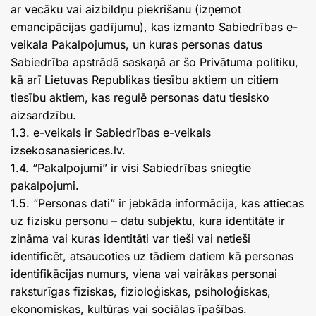
ar vecāku vai aizbildņu piekrišanu (izņemot
emancipācijas gadījumu), kas izmanto Sabiedrības e-
veikala Pakalpojumus, un kuras personas datus
Sabiedrība apstrādā saskaņā ar šo Privātuma politiku,
kā arī Lietuvas Republikas tiesību aktiem un citiem
tiesību aktiem, kas regulē personas datu tiesisko
aizsardzību.
1.3. e-veikals ir Sabiedrības e-veikals
izsekosanasierices.lv.
1.4. “Pakalpojumi” ir visi Sabiedrības sniegtie
pakalpojumi.
1.5. “Personas dati” ir jebkāda informācija, kas attiecas
uz fizisku personu – datu subjektu, kura identitāte ir
zināma vai kuras identitāti var tieši vai netieši
identificēt, atsaucoties uz tādiem datiem kā personas
identifikācijas numurs, viena vai vairākas personai
raksturīgas fiziskas, fizioloģiskas, psiholoģiskas,
ekonomiskas, kultūras vai sociālas īpašības.