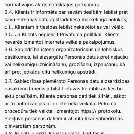
normatīvajos aktos noteiktajos gadījumos.
3.4. Klients ir informēts par savām tiesībām iebilst pret
savu Personas datu apstrādi tiešā mārketinga nolūkos,
t. i., Klientam ir tiesības iebilst nekavējoties vai vēlāk.
3.5. Ja Klients nepiekrīt Privātuma politikai, Klients
nevarēs izmantot interneta veikala pakalpojumus.
3.6. Sabiedrība īsteno organizatoriskus un tehniskus
pasākumus, lai aizsargātu Personas datus pret nejaušu
vai nelikumīgu iznīcināšanu, grozīšanu, izpaušanu, kā
arī pret jebkādu citu nelikumīgu apstrādi.
3.7. Sabiedrības piemēroto Personas datu aizsardzības
pasākumu līmenis atbilst Lietuvas Republikas tiesību
aktu prasībām. Klienta personas dati tiek šifrēti, sākot
ar to autorizācijas brīdi interneta veikalā. Pirkuma
procedūra tiek veikta, izmantojot https:// protokolu.
Piekļuve personas datiem ir atļauta tikai Sabiedrības
pilnvarotām personām.
3.8. Klients piekrīt, ka gadījumos, kad tas ir