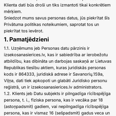
Klienta dati būs droši un tiks izmantoti tikai konkrētiem
mērķiem.
Sniedzot mums savus personas datus, jūs piekrītat šīs
Privātuma politikas noteikumiem, saprotat tos un
piekrītat tos ievērot.
1. Pamatjēdzieni
1.1. Uzņēmums jeb Personas datu pārzinis ir
izsekosanasierices.lv, kas ir sabiedrība ar ierobežotu
atbildību, kas dibināta un darbojas saskaņā ar Lietuvas
Republikas tiesību aktiem, kuras juridiskās personas
kods ir 864333, juridiskā adrese ir Savanorių.159a,
Viļņa, dati tiek apkopoti un glabāti Juridisko personu
reģistrā, un ir izsekosanasierices.lv administrators.
1.2. Klients jeb Datu subjekts ir pilngadīga rīcībspējīga
persona, t. i., fiziska persona, kas ir vecāka par 18
(astoņpadsmit) gadiem, vai nepilngadīga rīcībspējīga
persona, kas ir vismaz 16 (sešpadsmit) gadus veca un