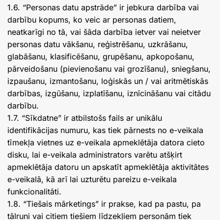
1.6. “Personas datu apstrāde” ir jebkura darbība vai
darbību kopums, ko veic ar personas datiem,
neatkarīgi no tā, vai šāda darbība ietver vai neietver
personas datu vākšanu, reģistrēšanu, uzkrāšanu,
glabāšanu, klasificēšanu, grupēšanu, apkopošanu,
pārveidošanu (pievienošanu vai grozīšanu), sniegšanu,
izpaušanu, izmantošanu, loģiskās un / vai aritmētiskās
darbības, izgūšanu, izplatīšanu, iznīcināšanu vai citādu
darbību.
1.7. “Sīkdatne” ir atbilstošs fails ar unikālu
identifikācijas numuru, kas tiek pārnests no e-veikala
tīmekļa vietnes uz e-veikala apmeklētāja datora cieto
disku, lai e-veikala administrators varētu atšķirt
apmeklētāja datoru un apskatīt apmeklētāja aktivitātes
e-veikalā, kā arī lai uzturētu pareizu e-veikala
funkcionalitāti.
1.8. “Tiešais mārketings” ir prakse, kad pa pastu, pa
tālruni vai citiem tiešiem līdzekļiem personām tiek