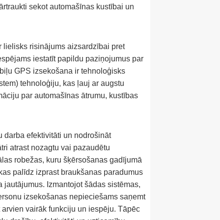
ārtraukti sekot automašīnas kustībai un
lielisks risinājums aizsardzībai pret
espējams iestatīt papildu paziņojumus par
biļu GPS izsekošana ir tehnoloģisks
stem) tehnoloģiju, kas ļauj ar augstu
rmāciju par automašīnas ātrumu, kustības
darba efektivitāti un nodrošināt
ātri atrast nozagtu vai pazaudētu
uālas robežas, kuru šķērsošanas gadījumā
 kas palīdz izprast braukšanas paradumus
ma jautājumus. Izmantojot šādas sistēmas,
s personu izsekošanas nepieciešams saņemt
t arvien vairāk funkciju un iespēju. Tāpēc