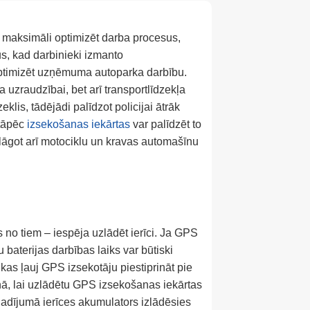
 maksimāli optimizēt darba procesus,
s, kad darbinieki izmanto
 optimizēt uzņēmuma autoparka darbību.
 uzraudzībai, bet arī transportlīdzekļa
klis, tādējādi palīdzot policijai ātrāk
 tāpēc
izsekošanas iekārtas
var palīdzēt to
elāgot arī motociklu un kravas automašīnu
ns no tiem – iespēja uzlādēt ierīci. Ja GPS
baterijas darbības laiks var būtiski
 kas ļauj GPS izsekotāju piestiprināt pie
lonā, lai uzlādētu GPS izsekošanas iekārtas
gadījumā ierīces akumulators izlādēsies