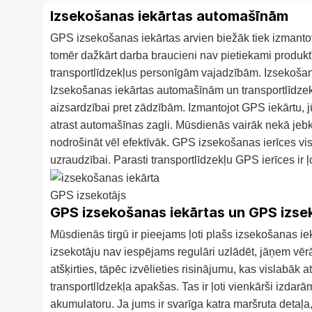
Izsekošanas iekārtas automašīnām
GPS izsekošanas iekārtas arvien biežāk tiek izmanto
tomēr dažkārt darba braucieni nav pietiekami produk
transportlīdzekļus personīgām vajadzībām. Izsekošan
Izsekošanas iekārtas automašīnām un transportlīdzekļu
aizsardzībai pret zādzībām. Izmantojot GPS iekārtu, jūs
atrast automašīnas zagli. Mūsdienās vairāk nekā jebk
nodrošināt vēl efektīvāk. GPS izsekošanas ierīces vi
uzraudzībai. Parasti transportlīdzekļu GPS ierīces ir 
GPS izsekotājs
GPS izsekošanas iekārtas un GPS izsek
Mūsdienās tirgū ir pieejams ļoti plašs izsekošanas iekā
izsekotāju nav iespējams regulāri uzlādēt, jāņem vēr
atšķirties, tāpēc izvēlieties risinājumu, kas vislabāk 
transportlīdzekļa apakšas. Tas ir ļoti vienkārši izdar
akumulatoru. Ja jums ir svarīga katra maršruta detaļa