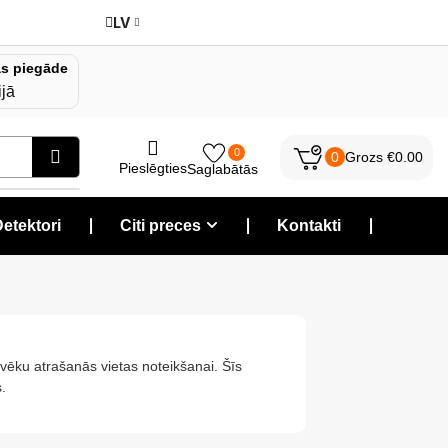
LV
s piegāde
ijā
0
0
Grozs
€
0.00
Pieslēgties
Saglabātās
etektori
❘
Citi preces
❘
Kontakti
❘
lvēku atrašanās vietas noteikšanai. Šīs
.