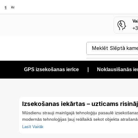
Va
+3
Meklēt
Slēptā kam
GPS izsekošanas ierīce
❘
Noklausīšanās ie
Izsekošanas iekārtas – uzticams risinā
Mūsdienu strauji mainīgajā tehnoloģiju pasaulē izsekošanas 
modernās tehnoloģijas ļauj reāllaikā sekot objekta atrašanās
Kāpēc izvēlēties izsekošanas iekārtas?
Lasīt Vairāk
GPS izsekošanas sistēmu popularitāte strauji pieaug, jo