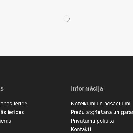
as
Informācija
anas ierīce
Noteikumi un nosacījumi
ās ierīces
Preču atgriešana un garan
meras
Privātuma politika
Kontakti