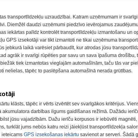
tas transportlīdzekļu uzraudzībai. Katram uzņēmumam ir svarīgi
tīvi. Diemžēl daudzi uzņēmumi piedzīvo ievērojamus zaudējumu
as iekārtas palīdz kontrolēt transportlīdzekļu izmantošanu un
 GPS izsekotāji var tikt izmantoti ne tikai uzņēmuma transporta
 jebkurā laikā varēsiet pārbaudīt, kur atrodas jūsu transportlīdze
ad agrāk ir svarīgi rūpēties par savu un sava īpašuma drošību,
sbiežāk tiek izmantotas vieglajām automašīnām, taču tās var pi
ļoti nelielas, tāpēc to paslēpšana automašīnā nerada grūtības.
otāji
rtu klāsts, tāpēc ir vērts izvērtēt sev svarīgākos kritērijus. Vie
ā akumulatora darbības ilgums gaidīšanas režīmā. Dažādu ierīču 
atbilst jūsu vajadzībām.
Dažu ierīču korpusos ir iebūvēti magnēti,
āms, turklāt jums nebūs katru reizi jāiekļūst transportlīdzekļa sa
, ieteicams
GPS izsekošanas iekārtu
savienot ar serveri. Šādā 