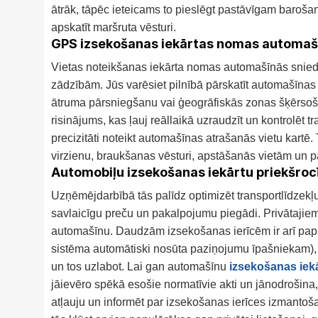
ātrāk, tāpēc ieteicams to pieslēgt pastāvīgam barošan
apskatīt maršruta vēsturi.
GPS izsekošanas iekārtas nomas automa
Vietas noteikšanas iekārta nomas automašīnās sniedz ie
zādzībām. Jūs varēsiet pilnībā pārskatīt automašīnas
ātruma pārsniegšanu vai ģeogrāfiskās zonas šķērsoša
risinājums, kas ļauj reāllaikā uzraudzīt un kontrolēt 
precizitāti noteikt automašīnas atrašanās vietu kartē
virzienu, braukšanas vēsturi, apstāšanās vietām un pa
Automobiļu izsekošanas iekārtu priekšro
Uzņēmējdarbībā tās palīdz optimizēt transportlīdzekļ
savlaicīgu preču un pakalpojumu piegādi. Privātajiem 
automašīnu. Daudzām izsekošanas ierīcēm ir arī papi
sistēma automātiski nosūta paziņojumu īpašniekam), 
un tos uzlabot. Lai gan automašīnu
izsekošanas iek
jāievēro spēkā esošie normatīvie akti un jānodrošin
atļauju un informēt par izsekošanas ierīces izmanto