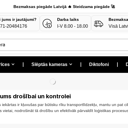
Bezmaksas piegāde Latvijā 🔥 Steidzama piegāde 🚀
i jums ir jautājumi?
Darba laiks
Bezmaksa
71-20484176
I-V 8.00 - 18.00
Visā Latv
era
rīces
❘
Slēptās kameras
❘
Diktofoni
❘
D
jums drošībai un kontrolei
iekārtas ir kļuvušas par būtisku rīku transportlīdzekļu, mantu un pat ci
 vietai, nodrošināt tā drošību un efektīvāk pārvaldīt loģistikas procesus
 tās palīdz: