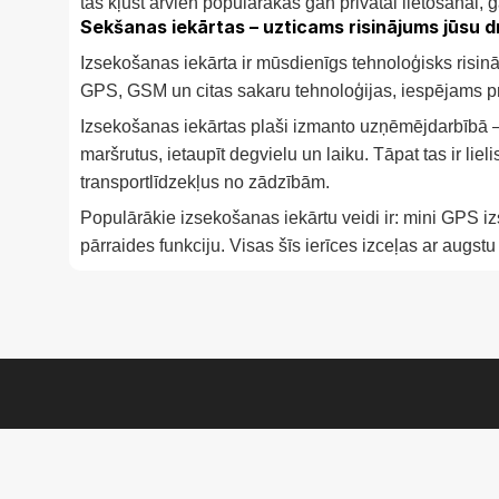
tās kļūst arvien populārākas gan privātai lietošanai, 
Sekšanas iekārtas – uzticams risinājums jūsu dr
Izsekošanas iekārta ir mūsdienīgs tehnoloģisks risināj
GPS, GSM un citas sakaru tehnoloģijas, iespējams prec
Izsekošanas iekārtas plaši izmanto uzņēmējdarbībā – ī
maršrutus, ietaupīt degvielu un laiku. Tāpat tas ir lie
transportlīdzekļus no zādzībām.
Populārākie izsekošanas iekārtu veidi ir: mini GPS i
pārraides funkciju. Visas šīs ierīces izceļas ar augstu 