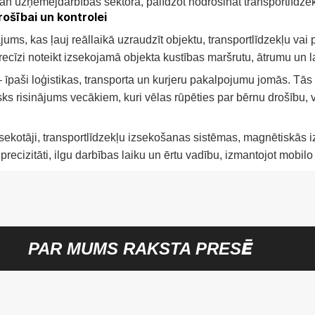
gan uzņēmējdarbības sektorā, palīdzot nodrošināt transportlīdzekļ
ošībai un kontrolei
ums, kas ļauj reāllaikā uzraudzīt objektu, transportlīdzekļu vai
īzi noteikt izsekojamā objekta kustības maršrutu, ātrumu un lai
paši loģistikas, transporta un kurjeru pakalpojumu jomās. Tās ļa
lisks risinājums vecākiem, kuri vēlas rūpēties par bērnu drošību,
zsekotāji, transportlīdzekļu izsekošanas sistēmas, magnētiskās 
precizitāti, ilgu darbības laiku un ērtu vadību, izmantojot mobilo 
PAR MUMS RAKSTA PRESĒ