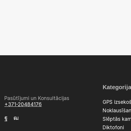
Kategorij
Pasūtījumi un Konsultācijas
GPS izsekoš
+371-20484176
Noklausīšan
Slēptās ka
Diktofoni