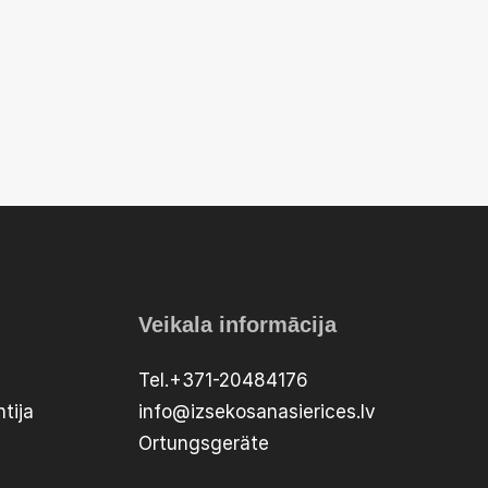
Veikala informācija
Tel.+371-20484176
tija
info@izsekosanasierices.lv
Ortungsgeräte