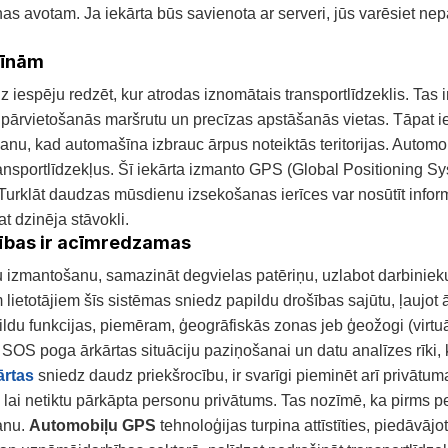
as avotam. Ja iekārta būs savienota ar serveri, jūs varēsiet nep
šīnām
spēju redzēt, kur atrodas iznomātais transportlīdzeklis. Tas ir 
 pārvietošanās maršrutu un precīzas apstāšanās vietas. Tāpat i
nu, kad automašīna izbrauc ārpus noteiktās teritorijas. Automo
transportlīdzekļus. Šī iekārta izmanto GPS (Global Positioning Sy
. Turklāt daudzas mūsdienu izsekošanas ierīces var nosūtīt info
t dzinēja stāvokli.
cības ir acīmredzamas
u izmantošanu, samazināt degvielas patēriņu, uzlabot darbinieku 
lietotājiem šīs sistēmas sniedz papildu drošības sajūtu, ļaujot 
ldu funkcijas, piemēram, ģeogrāfiskās zonas jeb ģeožogi (virt
SOS poga ārkārtas situāciju paziņošanai un datu analīzes rīki,
ārtas
sniedz daudz priekšrocību, ir svarīgi pieminēt arī privātu
a, lai netiktu pārkāpta personu privātums. Tas nozīmē, ka pirm
šanu.
Automobiļu GPS
tehnoloģijas turpina attīstīties, piedāvājo