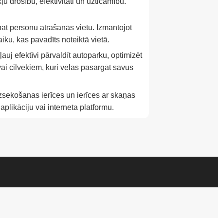
u drošību, efektivitāti un uzticamību.
 pat personu atrašanās vietu. Izmantojot
ku, kas pavadīts noteiktā vietā.
uj efektīvi pārvaldīt autoparku, optimizēt
 vai cilvēkiem, kuri vēlas pasargāt savus
izsekošanas ierīces un ierīces ar skaņas
aplikāciju vai interneta platformu.