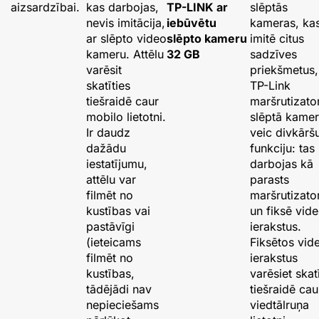
aizsardzībai.
kas darbojas,
TP-LINK ar
slēptās
nevis imitācija,
iebūvētu
kameras, ka
ar slēpto video
slēpto kameru
imitē citus
kameru. Attēlu
32 GB
sadzīves
varēsit
priekšmetus,
skatīties
TP-Link
tiešraidē caur
maršrutizato
mobilo lietotni.
slēptā kame
Ir daudz
veic divkārš
dažādu
funkciju: tas
iestatījumu,
darbojas kā
attēlu var
parasts
filmēt no
maršrutizato
kustības vai
un fiksē vid
pastāvīgi
ierakstus.
(ieteicams
Fiksētos vid
filmēt no
ierakstus
kustības,
varēsiet skat
tādējādi nav
tiešraidē cau
nepieciešams
viedtālruņa