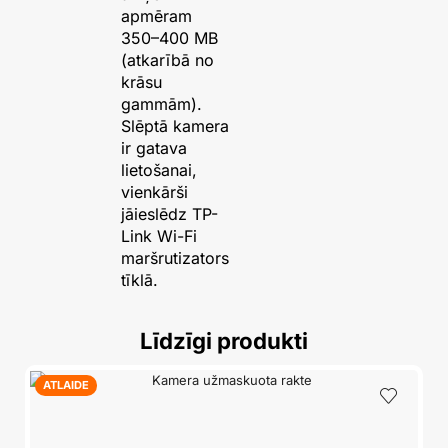
apmēram
350–400 MB
(atkarībā no
krāsu
gammām).
Slēptā kamera
ir gatava
lietošanai,
vienkārši
jāieslēdz TP-
Link Wi-Fi
maršrutizators
tīklā.
Līdzīgi produkti
ATLAIDE