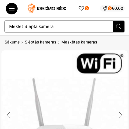
€
0.00
0
0
Meklēt
Slēptā kamera
Sākums
Slēptās kameras
Maskētas kameras