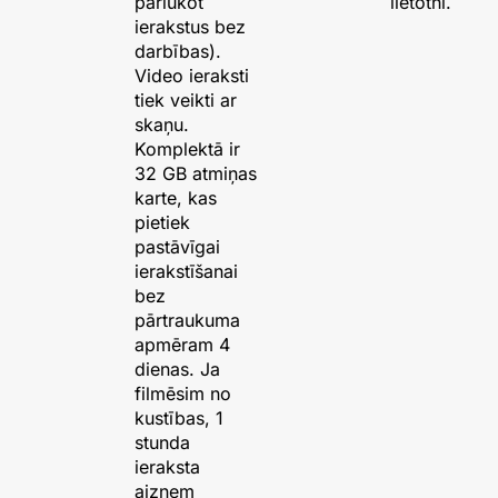
pārlūkot
lietotni.
ierakstus bez
darbības).
Video ieraksti
tiek veikti ar
skaņu.
Komplektā ir
32 GB atmiņas
karte, kas
pietiek
pastāvīgai
ierakstīšanai
bez
pārtraukuma
apmēram 4
dienas. Ja
filmēsim no
kustības, 1
stunda
ieraksta
aizņem