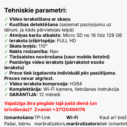
Tehniskie parametri:
Video ierakstīšana ar skaņu
Kustības detektēšana
(saņemat paziņojumu uz
tālruni, ja kāds pārvietojas telpā)
Atmiņas karšu atbalsts:
Micro SD no 16 līdz 128 GB
Ieraksta izšķirtspēja:
FULL HD
Skata leņķis:
110°
Nakts redzamība:
Nav
Tiešsaistes novērošana (caur mobilo lietotni)
Pastāvīgs video ieraksts (pārrakstot esošo
ierakstu)
Prece tiek izgatavota individuāli pēc pasūtījuma.
Preces nevar atgriezt.
Video ieraksta kompresija:
H264
Komplektācija:
Wi-Fi kamera, lietošanas instrukcija
GARANTIJA:
12 mēneši
Vajadzīga ātra piegāde tajā pašā dienā (un
brīvdienās)? Zvaniet +37120484176
Izmantošana:
TP-Link
Wi-Fi
Kaut arī biež
Pašai, bērnu
maršrutizators,
maršrutizators
tiek izmanto