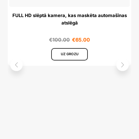
FULL HD slēptā kamera, kas maskēta automašīnas
atslēgā
€
100.00
€
65.00
UZ GROZU