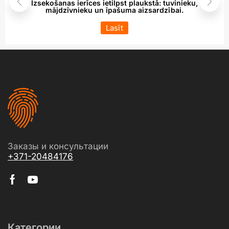
Izsekošanas ierīces ietilpst plaukstā: tuvinieku,
mājdzīvnieku un īpašuma aizsardzībai.
Lasīt
Заказы и консультации
+371-20484176
Категории