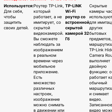
Используется:
Роутер TP-Link,
TP-LINK
Скрытые
Для себя,
который
Wi-Fi
камеры ча
чтобы
работает, а не
роутер со
использую
защитить
имитирует, со
встроенной
для имитац
своих детей.
скрытой
скрытой
других
видеокамерой.
камерой 32
бытовых
Вы сможете
Гб
предметов,
наблюдать за
маршрутиз
изображением
TP-Link Hi
в реальном
Camera Rou
времени через
выполняет
мобильное
двойную
приложение.
функцию: о
Есть
работает к
множество
обычный
различных
маршрутиз
настроек,
и снимает
изображение
видео.
можно снимать
Записанно
в движении или
видео мож