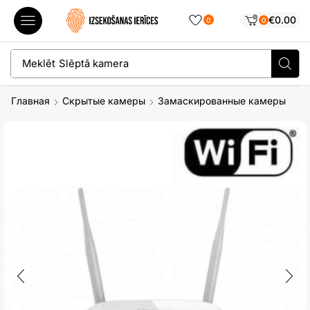
€
0.00
0
0
Meklēt
Slēptā kamera
Главная
Скрытые камеры
Замаскированные камеры