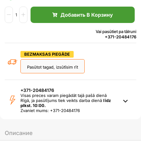
Добавить В Корзину
Vai pasūtiet pa tālruni
+371-20484176
BEZMAKSAS PIEGĀDE
Pasūtot tagad, izsūtīsim rīt
+371-20484176
Visas preces varam piegādāt tajā pašā dienā
Rīgā, ja pasūtījums tiek veikts darba dienā
līdz
plkst. 10:00.
Zvaniet mums: +371-20484176
Описание