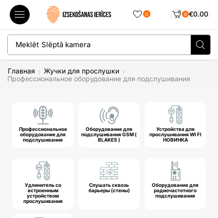
€
0.00
0
0
Meklēt
Slēptā kamera
Главная
Жучки для прослушки
Профессиональное оборудование для подслушивания
Профессиональное
Оборудование для
Устройства для
оборудование для
подслушивания GSM (
прослушивания WI FI
подслушивания
BLAKES )
НОВИНКА
Удлинитель со
Слушать сквозь
Оборудование для
встроенным
барьеры (стены)
радиочастотного
устройством
подслушивания
прослушивания