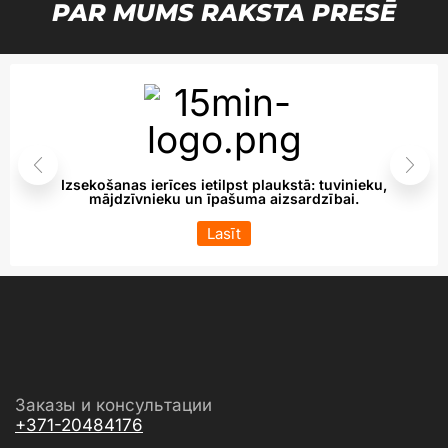
PAR MUMS RAKSTA PRESĒ
Izsekošanas ierīces ietilpst plaukstā: tuvinieku,
mājdzīvnieku un īpašuma aizsardzībai.
Lasīt
Заказы и консультации
+371-20484176