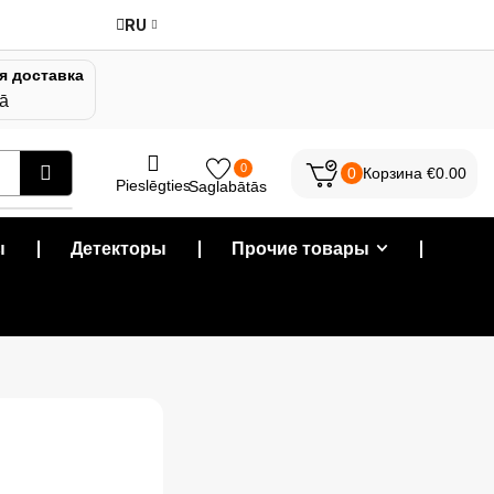
RU
я доставка
jā
0
0
Корзина
€
0.00
Pieslēgties
Saglabātās
ы
❘
Детекторы
❘
Прочие товары
❘