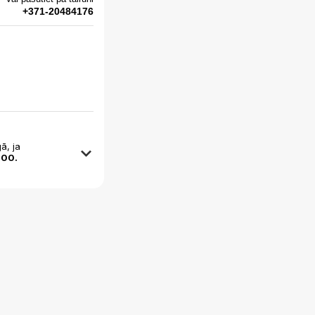
+371-20484176
ā, ja
:00.