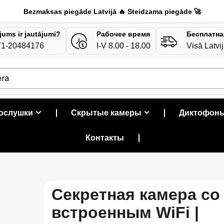
Bezmaksas piegāde Latvijā 🔥 Steidzama piegāde 🚀
 jums ir jautājumi?
Рабочее время
Бесплатна
71-20484176
I-V 8.00 - 18.00
Visā Latvi
era
рослушки
❘
Скрытые камеры
❘
Диктофон
Контакты
❘
Секретная камера со
встроенным WiFi |