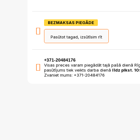
BEZMAKSAS PIEGĀDE
Pasūtot tagad, izsūtīsim rīt
+371-20484176
Visas preces varam piegādāt tajā pašā dienā Rīg
pasūtījums tiek veikts darba dienā
līdz plkst. 10
Zvaniet mums: +371-20484176