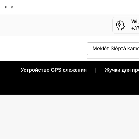
Vai
+3
Meklēt
Slēptā kam
Устройство GPS слежения
❘
Жучки для п