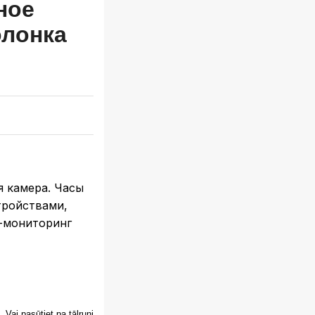
ное
олонка
я камера. Часы
ройствами,
-мониторинг
Vai pasūtiet pa tālruni