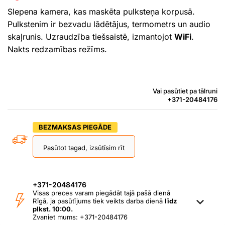
Slepena kamera, kas maskēta pulksteņa korpusā.
Pulkstenim ir bezvadu lādētājus, termometrs un audio
skaļrunis. Uzraudzība tiešsaistē, izmantojot
WiFi
.
Nakts redzamības režīms.
Vai pasūtiet pa tālruni
+371-20484176
BEZMAKSAS PIEGĀDE
Pasūtot tagad, izsūtīsim rīt
+371-20484176
Visas preces varam piegādāt tajā pašā dienā
Rīgā, ja pasūtījums tiek veikts darba dienā
līdz
plkst. 10:00.
Zvaniet mums: +371-20484176