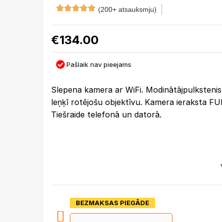
(200+ atsauksmju)
€
134.00
Pašlaik nav pieejams
Slepena kamera ar WiFi. Modinātājpulkstenis
leņķī rotējošu objektīvu. Kamera ieraksta FU
Tiešraide telefonā un datorā.
BEZMAKSAS PIEGĀDE