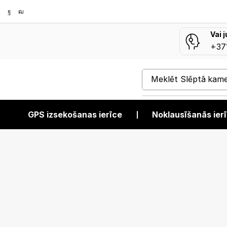
Vai 
+37
Meklēt
Slēptā kam
GPS izsekošanas ierīce
❘
Noklausīšanās ier