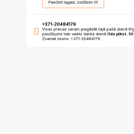
Pasūtot tagad, izsūtīsim rīt
+371-20484176
Visas preces varam piegādāt tajā pašā dienā Rīg
pasūtījums tiek veikts darba dienā
līdz plkst. 10
Zvaniet mums: +371-20484176