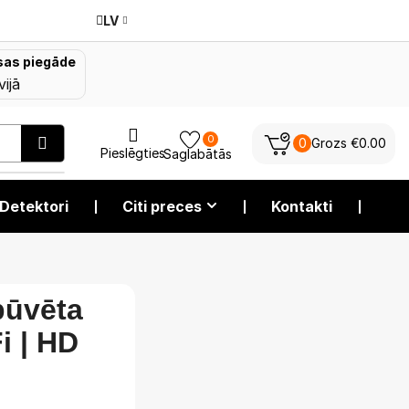
LV
as piegāde
vijā
0
0
Grozs
€
0.00
Pieslēgties
Saglabātās
Detektori
❘
Citi preces
❘
Kontakti
❘
būvēta
i | HD