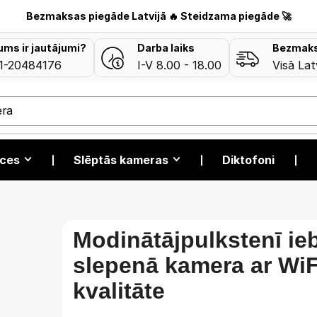
Bezmaksas piegāde Latvijā 🔥 Steidzama piegāde 🚀
jums ir jautājumi?
Darba laiks
Bezmaks
1-20484176
I-V 8.00 - 18.00
Visā Lat
era
īces
❘
Slēptās kameras
❘
Diktofoni
❘
Modinātājpulkstenī ie
slepenā kamera ar WiF
kvalitāte