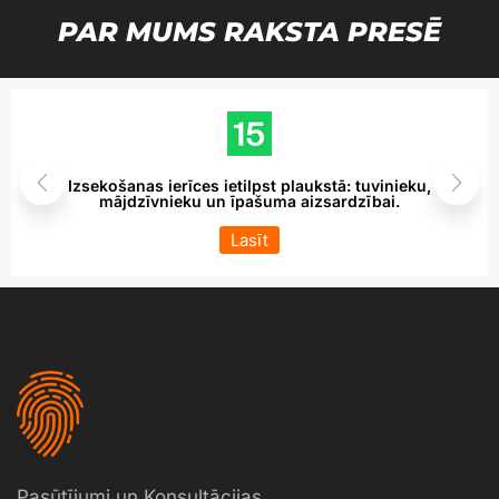
PAR MUMS RAKSTA PRESĒ
Izsekošanas ierīces ietilpst plaukstā: tuvinieku,
mājdzīvnieku un īpašuma aizsardzībai.
Lasīt
Pasūtījumi un Konsultācijas