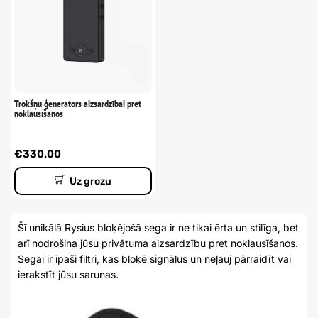
Trokšņu ģenerators aizsardzībai pret
noklausīšanos
€
330.00
Uz grozu
Šī unikālā Rysius bloķējošā sega ir ne tikai ērta un stilīga, bet
arī nodrošina jūsu privātuma aizsardzību pret noklausīšanos.
Segai ir īpaši filtri, kas bloķē signālus un neļauj pārraidīt vai
ierakstīt jūsu sarunas.