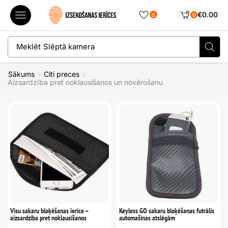
€
0.00
0
0
Meklēt
Slēptā kamera
Sākums
Citi preces
Aizsardzība pret noklausīšanos un novērošanu
Visu sakaru bloķēšanas ierīce –
Keyless GO sakaru bloķēšanas futrālis
aizsardzība pret noklausīšanos
automašīnas atslēgām