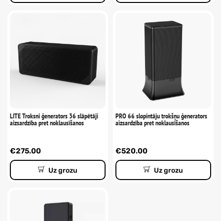
LITE Troksni ģenerators 36 slāpētāji
PRO 66 slopintāju trokšņu ģenerators
aizsardzība pret noklausīšanos
aizsardzība pret noklausīšanos
€
275.00
€
520.00
Uz grozu
Uz grozu