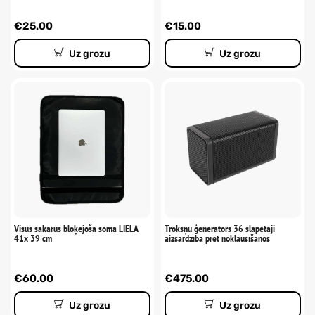
€
25.00
€
15.00
Uz grozu
Uz grozu
Visus sakarus bloķējoša soma LIELA
Troksņu ģenerators 36 slāpētāji
41x 39 cm
aizsardzība pret noklausīšanos
€
60.00
€
475.00
Uz grozu
Uz grozu