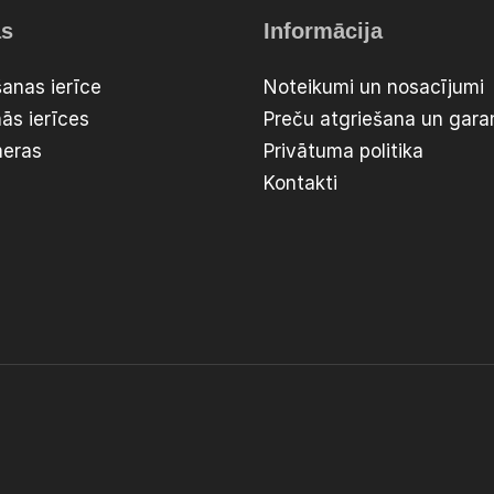
as
Informācija
anas ierīce
Noteikumi un nosacījumi
ās ierīces
Preču atgriešana un garan
meras
Privātuma politika
Kontakti