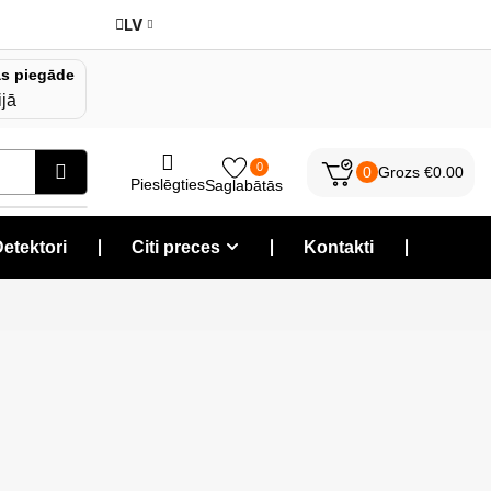
LV
s piegāde
ijā
0
0
Grozs
€
0.00
Pieslēgties
Saglabātās
etektori
❘
Citi preces
❘
Kontakti
❘