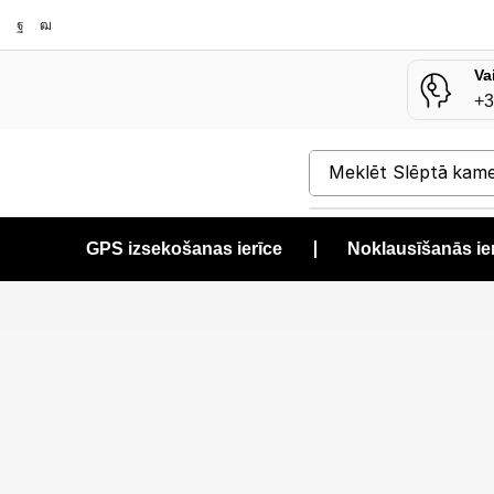
Va
+3
Meklēt
Slēptā kam
GPS izsekošanas ierīce
❘
Noklausīšanās ie