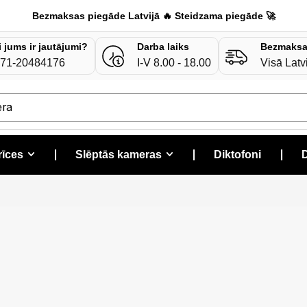
Bezmaksas piegāde Latvijā 🔥 Steidzama piegāde 🚀
i jums ir jautājumi?
Darba laiks
Bezmaksa
71-20484176
I-V 8.00 - 18.00
Visā Latv
era
rīces
❘
Slēptās kameras
❘
Diktofoni
❘
D