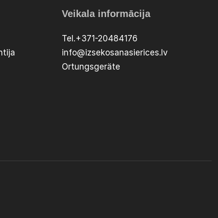
Veikala informācija
Tel.+371-20484176
tija
info@izsekosanasierices.lv
Ortungsgeräte