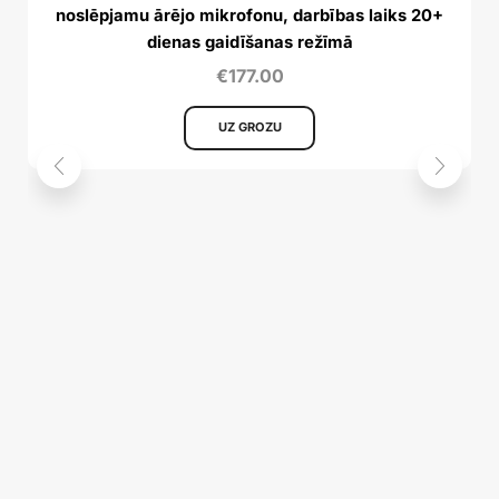
noslēpjamu ārējo mikrofonu, darbības laiks 20+
dienas gaidīšanas režīmā
€
177.00
UZ GROZU
Pr