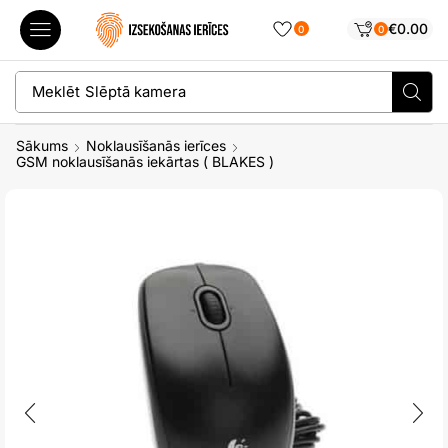
€
0.00
0
0
Meklēt
Slēptā kamera
Sākums
Noklausīšanās ierīces
GSM noklausīšanās iekārtas ( BLAKES )