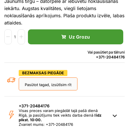
Jaunums tirgū – datorpele ar iebūvētu noklausīšanās
iekārtu. Augstas kvalitātes, viegli lietojams
noklausīšanās aprīkojums. Plaša produktu izvēle, labas
atlaides.
Uz Grozu
Vai pasūtiet pa tālruni
+371-20484176
BEZMAKSAS PIEGĀDE
Pasūtot tagad, izsūtīsim rīt
+371-20484176
Visas preces varam piegādāt tajā pašā dienā
Rīgā, ja pasūtījums tiek veikts darba dienā
līdz
plkst. 10:00.
Zvaniet mums: +371-20484176