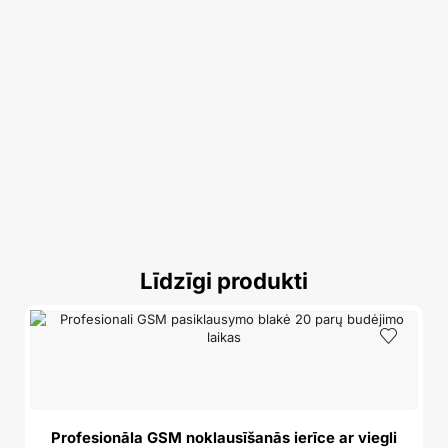
Līdzīgi produkti
A
Profesionāla GSM noklausīšanās ierīce ar viegli