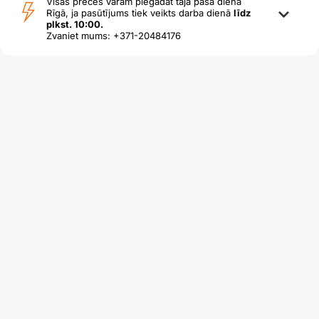
Visas preces varam piegādāt tajā pašā dienā
Rīgā, ja pasūtījums tiek veikts darba dienā
līdz
plkst. 10:00.
Zvaniet mums: +371-20484176