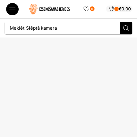
€
0.00
0
0
Meklēt
Slēptā kamera