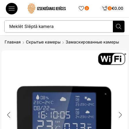
€
0.00
0
0
Meklēt
Slēptā kamera
Главная
Скрытые камеры
Замаскированные камеры