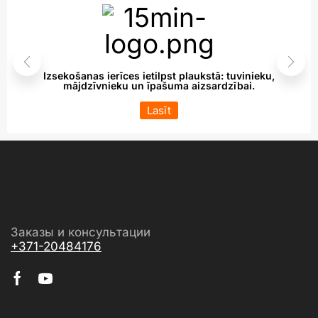
Izsekošanas ierīces ietilpst plaukstā: tuvinieku,
mājdzīvnieku un īpašuma aizsardzībai.
Lasīt
Заказы и консультации
+371-20484176