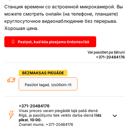
Станция времени со встроенной микрокамерой. Вы
можете смотреть онлайн (на телефоне, планшете)
круглосуточное видеонаблюдение без перерыва.
Хорошая цена.
Paziņot, kad būs pieejams tirdzniecībā
Vai pasūtiet pa tālruni
+371-20484176
BEZMAKSAS PIEGĀDE
Pasūtot tagad, izsūtīsim rīt
+371-20484176
Visas preces varam piegādāt tajā pašā dienā
Rīgā, ja pasūtījums tiek veikts darba dienā
līdz
plkst. 10:00.
Zvaniet mums: +371-20484176