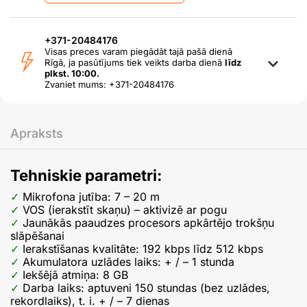
+371-20484176
Visas preces varam piegādāt tajā pašā dienā
Rīgā, ja pasūtījums tiek veikts darba dienā
līdz
plkst. 10:00.
Zvaniet mums: +371-20484176
Apraksts
Tehniskie parametri:
Mikrofona jutība: 7 – 20 m
VOS (ierakstīt skaņu) – aktivizē ar pogu
Jaunākās paaudzes procesors apkārtējo trokšņu
slāpēšanai
Ierakstīšanas kvalitāte: 192 kbps līdz 512 kbps
Akumulatora uzlādes laiks: + / – 1 stunda
Iekšējā atmiņa: 8 GB
Darba laiks: aptuveni 150 stundas (bez uzlādes,
rekordlaiks), t. i. + / – 7 dienas