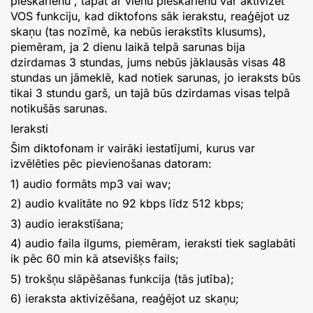
pieskārienu , tāpat ar vienu pieskārienu var aktivizēt
VOS funkciju, kad diktofons sāk ierakstu, reaģējot uz
skaņu (tas nozīmē, ka nebūs ierakstīts klusums),
piemēram, ja 2 dienu laikā telpā sarunas bija
dzirdamas 3 stundas, jums nebūs jāklausās visas 48
stundas un jāmeklē, kad notiek sarunas, jo ieraksts būs
tikai 3 stundu garš, un tajā būs dzirdamas visas telpā
notikušās sarunas.
Ieraksti
Šim diktofonam ir vairāki iestatījumi, kurus var
izvēlēties pēc pievienošanas datoram:
1) audio formāts mp3 vai wav;
2) audio kvalitāte no 92 kbps līdz 512 kbps;
3) audio ierakstīšana;
4) audio faila ilgums, piemēram, ieraksti tiek saglabāti
ik pēc 60 min kā atsevišķs fails;
5) trokšņu slāpēšanas funkcija (tās jutība);
6) ieraksta aktivizēšana, reaģējot uz skaņu;