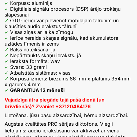
Korpuss: alumīnijs
Digitālais signālu procesors (DSP) ārējo trokšņu
slāpēšanai
OTG: ierīci var pievienot mobilajam tālrunim un
klausīties audioierakstus tālrunī
Visas ziņas ar laika zīmogu
Ierīce neraida skaņas signālu, kad akumulatora
uzlādes līmenis ir zems
Balss noteikšana: jā
Nepārtraukts skaņu ieraksts: jā
Ieraksta formāts: wav
Svars: 33 grami
Atbalstītās sistēmas: visas
Korpusa izmērs: biezums 86 mm x platums 354 mm
x garums 4 mm
GARANTIJA 12 mēneši
Vajadzīga ātra piegāde tajā pašā dienā (un
brīvdienās)? Zvaniet
+
37120484176
Lietošana: jūsu pašu aizsardzībai, bērnu aizsardzībai.
Augstas kvalitātes PRO sērijas diktofons. Viegli
lietojams: audio ierakstīšanu var aktivizēt ar vienu