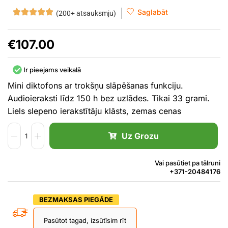
Saglabāt
(200+ atsauksmju)
€
107.00
Ir pieejams veikalā
Mini diktofons ar trokšņu slāpēšanas funkciju.
Audioieraksti līdz 150 h bez uzlādes. Tikai 33 grami.
Liels slepeno ierakstītāju klāsts, zemas cenas
Uz Grozu
Vai pasūtiet pa tālruni
+371-20484176
BEZMAKSAS PIEGĀDE
Pasūtot tagad, izsūtīsim rīt