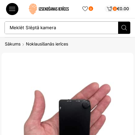
€
0.00
0
0
Meklēt
Slēptā kamera
Sākums
Noklausīšanās ierīces