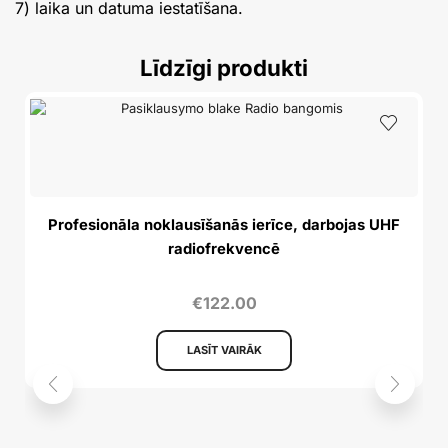
7) laika un datuma iestatīšana.
Līdzīgi produkti
A
Profesionāla noklausīšanās ierīce, darbojas UHF
radiofrekvencē
€
122.00
LASĪT VAIRĀK