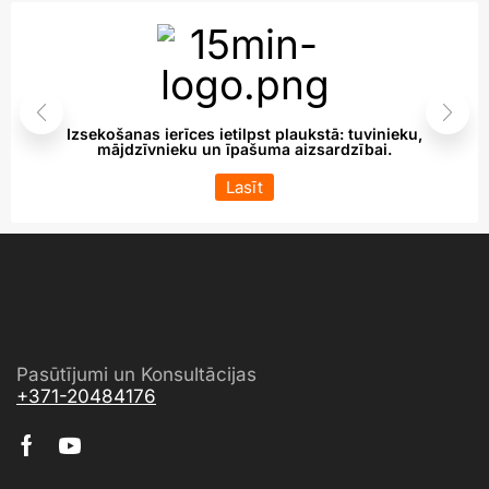
Izsekošanas ierīces ietilpst plaukstā: tuvinieku,
mājdzīvnieku un īpašuma aizsardzībai.
Lasīt
Pasūtījumi un Konsultācijas
+371-20484176