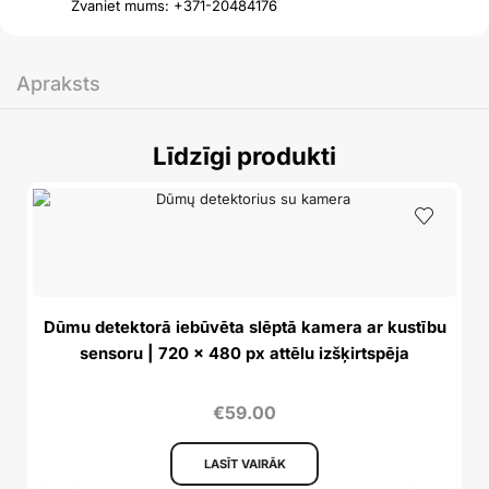
Zvaniet mums: +371-20484176
Apraksts
Līdzīgi produkti
A
Dūmu detektorā iebūvēta slēptā kamera ar kustību
sensoru | 720 x 480 px attēlu izšķirtspēja
€
59.00
LASĪT VAIRĀK