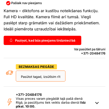
Pašlaik nav pieejams
Kamera – diktofons ar kustību noteikšanas funkciju.
Full HD kvalitāte. Kamera filmē arī tumsā. Viegli
paslēpt starp grāmatām vai dažādiem priekšmetiem.
Ideāli piemērota uzraudzībai iekštelpās.
Paziņot, kad būs pieejams tirdzniecībā
Vai pasūtiet pa tālruni
+371-20484176
BEZMAKSAS PIEGĀDE
Pasūtot tagad, izsūtīsim rīt
+371-20484176
Visas preces varam piegādāt tajā pašā dienā
Rīgā, ja pasūtījums tiek veikts darba dienā
līdz
plkst. 10:00.