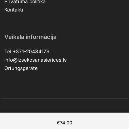
Privātuma politika
Kontakti
Veikala informācija
Tel.+371-20484176
info@izsekosanasierices.lv
Ortungsgeräte
Copyright © 2026 –
dev.RVNSKI
RESTapi
€
74.00