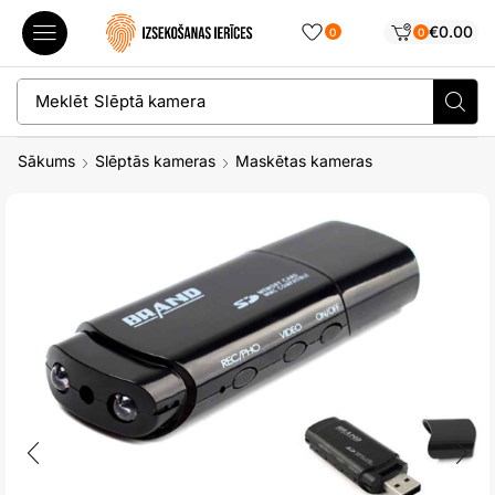
€
0.00
0
0
Meklēt
Slēptā kamera
Sākums
Slēptās kameras
Maskētas kameras