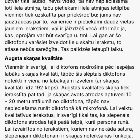
uztver tikai audio, nevis video, tai nav nepieciešama
ļoti liela atmiņa, taču pietiekami liela atmiņas ietilpība
vienmēr tiek uzskatīta par priekšrocību: jums nav
jāuztraucas par to, vai ierīcē ir pietiekami daudz vietas
jauniem ierakstiem, vai ir jāizdzēš vecā informācija,
kas joprojām var būt svarīga u. tml. Lai gan ar šo
diktofonu varēsiet izveidot lielu skaitu ierakstu, to
atlase nebūs sarežģīta. Tas palīdzēs ietaupīt laiku.
Augsta skaņas kvalitāte
Vienmēr ir svarīgi, lai diktofons nodrošina pēc iespējas
labāku skaņas kvalitāti, tāpēc šis slēptais diktofons
noteikti ir viena no labākajām izvēlēm (ar skaņas
kvalitāti līdz 192 kbps). Augstas kvalitātes skaņa tiek
ierakstīta pat tad, ja skaņas avots atrodas aptuveni 10
– 20 metru attālumā no diktofona, tāpēc nav
nepieciešams runāt diktofonā kā mikrofonā. Lai veiktu
kvalitatīvus ierakstus, ir svarīgi tikai tas, ka slepenais
diktofons atrodas tajā pašā telpā, kurā persona runā.
Lai izvairītos no ierakstiem, kuriem nav nekāda satura,
slepenajam diktofonam ir skaņas noteikšanas funkcija.