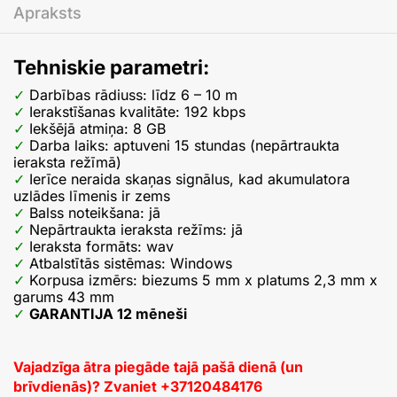
Apraksts
Tehniskie parametri:
Darbības rādiuss: līdz 6 – 10 m
Ierakstīšanas kvalitāte: 192 kbps
Iekšējā atmiņa: 8 GB
Darba laiks: aptuveni 15 stundas (nepārtraukta
ieraksta režīmā)
Ierīce neraida skaņas signālus, kad akumulatora
uzlādes līmenis ir zems
Balss noteikšana: jā
Nepārtraukta ieraksta režīms: jā
Ieraksta formāts: wav
Atbalstītās sistēmas: Windows
Korpusa izmērs: biezums 5 mm x platums 2,3 mm x
garums 43 mm
GARANTIJA 12 mēneši
Vajadzīga ātra piegāde tajā pašā dienā (un
brīvdienās)? Zvaniet
+
37120484176