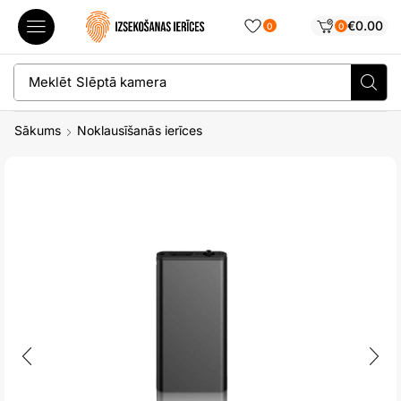
€
0.00
0
0
Meklēt
Slēptā kamera
Sākums
Noklausīšanās ierīces