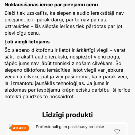
Noklausīšanās ierīce par pieejamu cenu
Bieži tiek uzskatīts, ka slepenie audio ierakstītāji nav
pieejami, jo ir pārāk dārgi, par to nav pamata
uztraukties – šīs slēptās ierīces tiek pārdotas par ļoti
pievilcīgu cenu.
Ļoti viegli lietojams
Šo slepeno diktofonu ir lietot ir ārkārtīgi viegli – varat
sākt ierakstīt audio ierakstu, nospiežot vienu pogu,
tāpēc jums nav jābūt tehniski zinošam cilvēkam. Šo
slepeno diktofonu iemācīties lietot viegli var jebkura
vecuma cilvēki, pat ja viņi paši domā, ka ir pārāk veci,
lai izmantotu jaunākās tehnoloģijas. Ja jums ir
aizdomas par iespējamu krāpniecisku darbību, šī ierīce
noteikti palīdzēs to noskaidrot.
Līdzīgi produkti
ATLAIDE
A