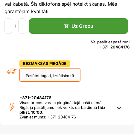
vai kabatā. Šis diktofons spēj noteikt skaņas. Mēs
garantējam kvalitāti.
Uz Grozu
Vai pasūtiet pa tālruni
+371-20484176
BEZMAKSAS PIEGĀDE
Pasūtot tagad, izsūtīsim rīt
+371-20484176
Visas preces varam piegādāt tajā pašā dienā
Rīgā, ja pasūtījums tiek veikts darba dienā
līdz
plkst. 10:00.
Zvaniet mums: +371-20484176