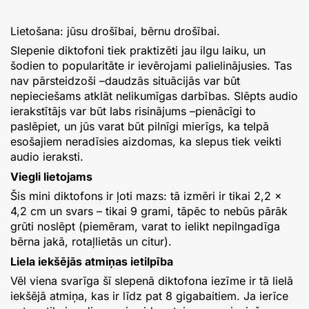
Lietošana: jūsu drošībai, bērnu drošībai.
Slepenie diktofoni tiek praktizēti jau ilgu laiku, un
šodien to popularitāte ir ievērojami palielinājusies. Tas
nav pārsteidzoši –daudzās situācijās var būt
nepieciešams atklāt nelikumīgas darbības. Slēpts audio
ierakstītājs var būt labs risinājums –pienācīgi to
paslēpiet, un jūs varat būt pilnīgi mierīgs, ka telpā
esošajiem neradīsies aizdomas, ka slepus tiek veikti
audio ieraksti.
Viegli lietojams
Šis mini diktofons ir ļoti mazs: tā izmēri ir tikai 2,2 x
4,2 cm un svars – tikai 9 grami, tāpēc to nebūs pārāk
grūti noslēpt (piemēram, varat to ielikt nepilngadīga
bērna jakā, rotaļlietās un citur).
Liela iekšējās atmiņas ietilpība
Vēl viena svarīga šī slepenā diktofona iezīme ir tā lielā
iekšējā atmiņa, kas ir līdz pat 8 gigabaitiem. Ja ierīce