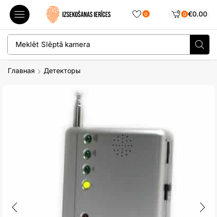
€
0.00
0
0
Meklēt
Slēptā kamera
Главная
Детекторы