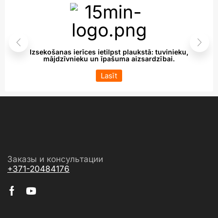
Izsekošanas ierīces ietilpst plaukstā: tuvinieku,
mājdzīvnieku un īpašuma aizsardzībai.
Lasīt
Заказы и консультации
+371-20484176