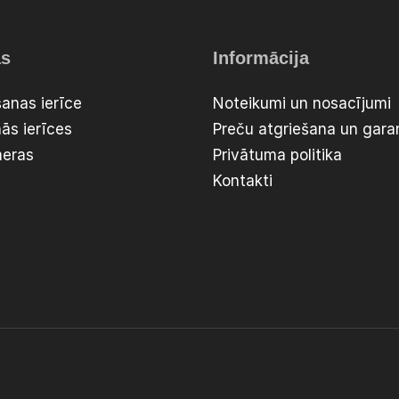
as
Informācija
anas ierīce
Noteikumi un nosacījumi
ās ierīces
Preču atgriešana un garan
meras
Privātuma politika
Kontakti