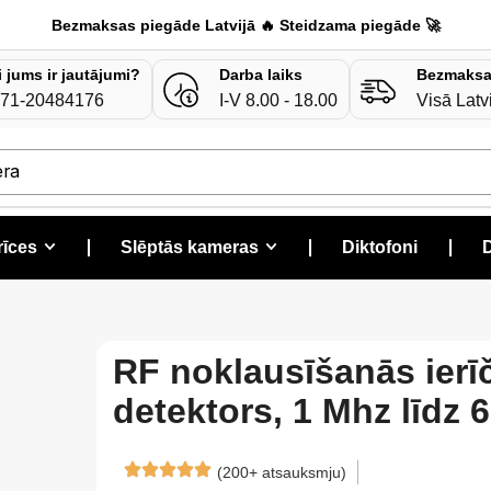
Bezmaksas piegāde Latvijā 🔥 Steidzama piegāde 🚀
i jums ir jautājumi?
Darba laiks
Bezmaksa
71-20484176
I-V 8.00 - 18.00
Visā Latv
era
rīces
❘
Slēptās kameras
❘
Diktofoni
❘
D
RF noklausīšanās ierī
detektors, 1 Mhz līdz 
(200+ atsauksmju)