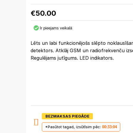
€
50.00
Ir pieejams veikalā
Lēts un labi funkcionējošs slēpto noklausīšan
detektors. Atklāj GSM un radiofrekvenču izs
Regulējams jutīgums. LED indikators.
BEZMAKSAS PIEGĀDE
*Pasūtot tagad, izsūtīsim pēc:
00:33:03