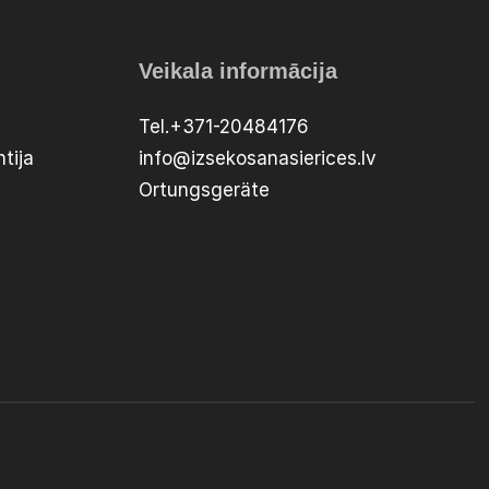
Veikala informācija
Tel.+371-20484176
tija
info@izsekosanasierices.lv
Ortungsgeräte