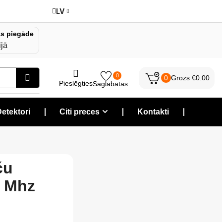
LV
s piegāde
ijā
0
0
Grozs
€
0.00
Pieslēgties
Saglabātās
etektori
❘
Citi preces
❘
Kontakti
❘
ču
6 Mhz