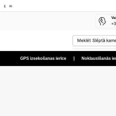
Va
+3
Meklēt
Slēptā kam
GPS izsekošanas ierīce
❘
Noklausīšanās ie