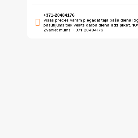
+371-20484176
Visas preces varam piegādāt tajā pašā dienā Rīg
pasūtījums tiek veikts darba dienā
līdz plkst. 10
Zvaniet mums: +371-20484176