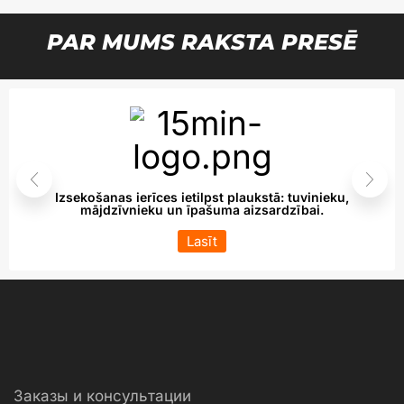
PAR MUMS RAKSTA PRESĒ
Izsekošanas ierīces ietilpst plaukstā: tuvinieku,
mājdzīvnieku un īpašuma aizsardzībai.
Lasīt
Заказы и консультации