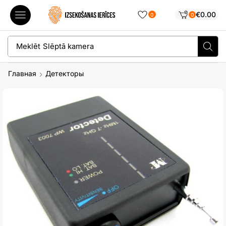
€
0.00
0
0
Meklēt
Slēptā kamera
Главная
Детекторы