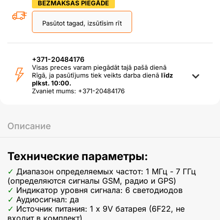
BEZMAKSAS PIEGĀDE
Pasūtot tagad, izsūtīsim rīt
+371-20484176
Visas preces varam piegādāt tajā pašā dienā
Rīgā, ja pasūtījums tiek veikts darba dienā
līdz
plkst. 10:00.
Zvaniet mums: +371-20484176
Описание
Технические параметры:
Диапазон определяемых частот: 1 МГц - 7 ГГц
(определяются сигналы GSM, радио и GPS)
Индикатор уровня сигнала: 6 светодиодов
Аудиосигнал: да
Источник питания: 1 x 9V батарея (6F22, не
входит в комплект).