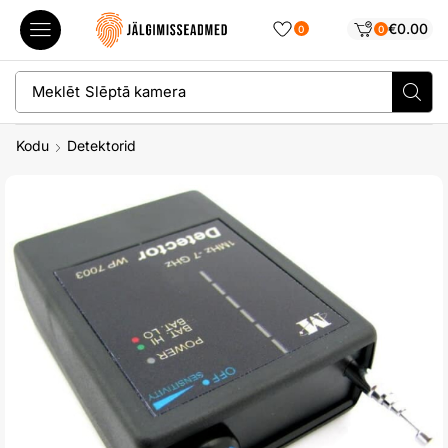
€
0.00
0
0
Meklēt
Slēptā kamera
Kodu
Detektorid