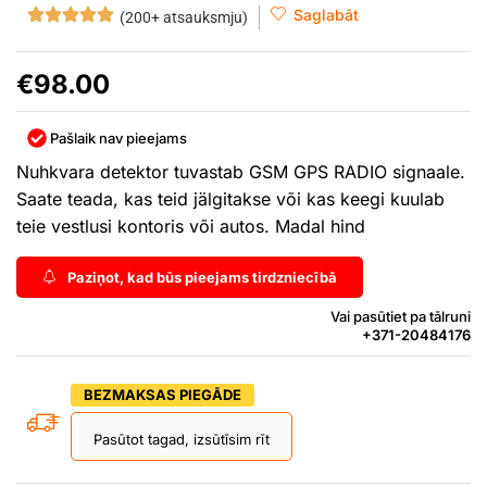
Saglabāt
(200+ atsauksmju)
€
98.00
Pašlaik nav pieejams
Nuhkvara detektor tuvastab GSM GPS RADIO signaale.
Saate teada, kas teid jälgitakse või kas keegi kuulab
teie vestlusi kontoris või autos. Madal hind
Paziņot, kad būs pieejams tirdzniecībā
Vai pasūtiet pa tālruni
+371-20484176
BEZMAKSAS PIEGĀDE
Pasūtot tagad, izsūtīsim rīt