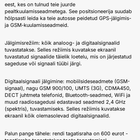
eest, kes on tulnud teie juurde
pealtkuulamisseadmetega. See positsioneerija suudab
hõlpsasti leida ka teie autosse peidetud GPS-jälgimis-
ja GSM-kuulamisseadmeid.
Jälgimisrežiim: kõik analoog- ja digitaalsignaalid
tuvastatakse. Selles režiimis kuvatakse ekraanil
tuvastatud signaalide täielik loetelu, mis on järjestatud
sageduse või signaali tüübi järgi.
Digitaalsignaali jälgimine: mobiilsideseadmete (GSM-
signaal), nagu GSM 900/100, UMTS (3G), CDMA450,
DECT juhtmeta telefonid, Bluetooth-seadmed, WiFi ja
muud raadiosagedusi edastavad seadmed 2,4 GHz
(spektris), tuvastamiseks. Selles režiimis kuvatakse
ekraanil kõik olemasolevad digitaalsignaalid.
Palun pange tähele: rendi tagatisraha on 600 eurot -