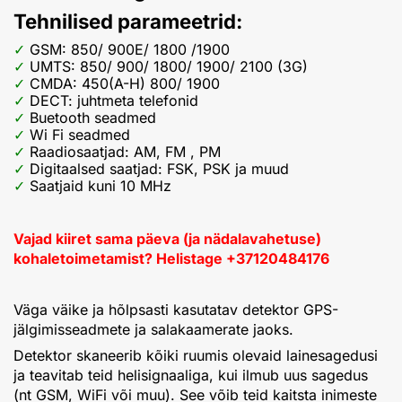
Tehnilised parameetrid:
GSM: 850/ 900E/ 1800 /1900
UMTS: 850/ 900/ 1800/ 1900/ 2100 (3G)
CMDA: 450(A-H) 800/ 1900
DECT: juhtmeta telefonid
Buetooth seadmed
Wi Fi seadmed
Raadiosaatjad: AM, FM , PM
Digitaalsed saatjad: FSK, PSK ja muud
Saatjaid kuni 10 MHz
Vajad kiiret sama päeva (ja nädalavahetuse)
kohaletoimetamist? Helistage +37120484176
Väga väike ja hõlpsasti kasutatav detektor GPS-
jälgimisseadmete ja salakaamerate jaoks.
Detektor skaneerib kõiki ruumis olevaid lainesagedusi
ja teavitab teid helisignaaliga, kui ilmub uus sagedus
(nt GSM, WiFi või muu). See võib teid kaitsta inimeste