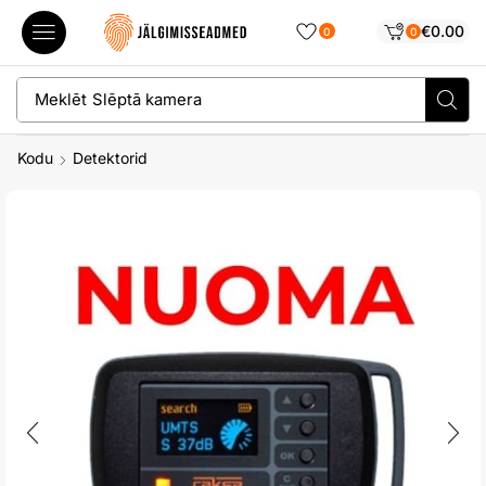
€
0.00
0
0
Meklēt
Slēptā kamera
Kodu
Detektorid