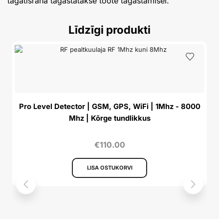
tagatisraha tagastatakse toote tagastamisel.
Līdzīgi produkti
Pro Level Detector | GSM, GPS, WiFi | 1Mhz - 8000
Mhz | Kõrge tundlikkus
€
110.00
LISA OSTUKORVI