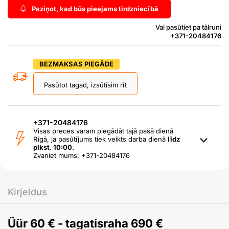
Paziņot, kad būs pieejams tirdzniecībā
Vai pasūtiet pa tālruni
+371-20484176
BEZMAKSAS PIEGĀDE
Pasūtot tagad, izsūtīsim rīt
+371-20484176
Visas preces varam piegādāt tajā pašā dienā
Rīgā, ja pasūtījums tiek veikts darba dienā
līdz
plkst. 10:00.
Zvaniet mums: +371-20484176
Kirjeldus
Üür 60 € - tagatisraha 690 €