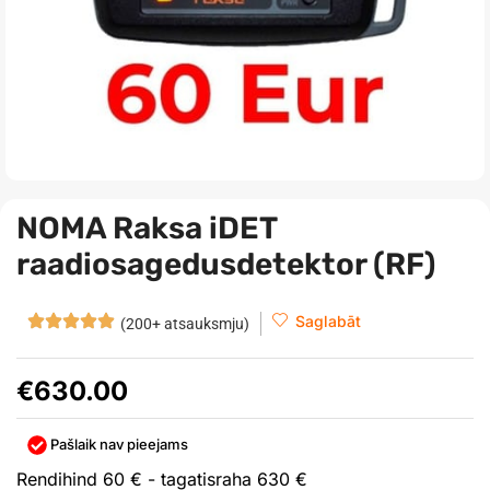
NOMA Raksa iDET
raadiosagedusdetektor (RF)
Saglabāt
(200+ atsauksmju)
€
630.00
Pašlaik nav pieejams
Rendihind 60 € - tagatisraha 630 €