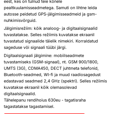
eest, kes on tulnud teie kõnele
pealtkuulamisseadmetega. Samuti on lihtne leida
autosse peidetud GPS-jälgimisseadmeid ja gsm-
nuhkimisvõrguid.
Jälgimisrežiim: kõik analoog- ja digitaalsignaalid
tuvastatakse. Selles režiimis kuvatakse ekraanil
tuvastatud signaalide täielik nimekiri. Korraldatud
sageduse või signaali tüübi järgi.
Digitaalsignaali jälgimine: mobiilseadmete
tuvastamiseks (GSM-signaal), nt. GSM 900/1800,
UMTS (3G), CDMA450, DECT juhtmeta telefonid,
Bluetooth-seadmed, WI-fi ja muud raadiosagedust
edastavad seadmed 2,4 GHz (spektri). Selles režiimis
kuvatakse ekraanil kõik olemasolevad
digitaalsignaalid.
Tähelepanu rendihoius 630eu - tagatisraha
tagastatakse tagastamisel.