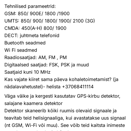
Tehnilised parameetrid:
GSM: 850/ 900E/ 1800 /1900
UMTS: 850/ 900/ 1800/ 1900/ 2100 (3G)
CMDA: 450(A-H) 800/ 1900
DECT: juhtmeta telefonid
Buetooth seadmed
Wi Fi seadmed
Raadiosaatjad: AM, FM , PM
Digitaalsed saatjad: FSK, PSK ja muud
Saatjaid kuni 10 MHz
Kas vajate kiiret sama päeva kohaletoimetamist? (ja
nädalavahetustel)- helista +37068411114
Väga väike ja kergesti kasutatav GPS-kirbu detektor,
salajane kaamera detektor
Detektor skaneerib kõiki ruumis olevaid signaale ja
teavitab teid helisignaaliga, kui avastatakse uus signaal
(nt GSM, Wi-Fi või muu). See võib teid kaitsta inimeste