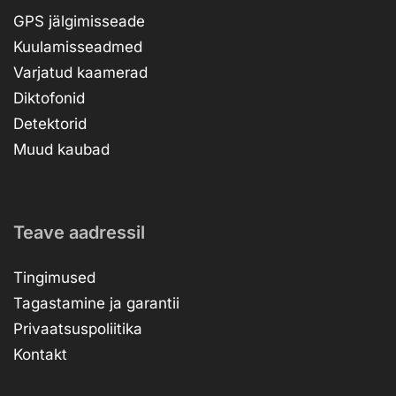
GPS jälgimisseade
Kuulamisseadmed
Varjatud kaamerad
Diktofonid
Detektorid
Muud kaubad
Teave aadressil
Tingimused
Tagastamine ja garantii
Privaatsuspoliitika
Kontakt