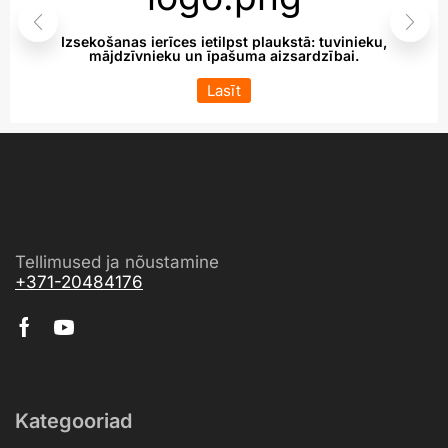
Izsekošanas ierīces ietilpst plaukstā: tuvinieku,
mājdzīvnieku un īpašuma aizsardzībai.
Lasīt
Tellimused ja nõustamine
+371-20484176
Kategooriad