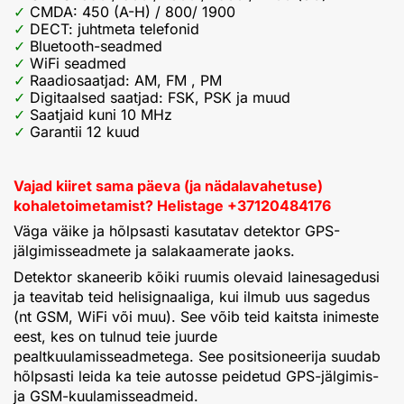
CMDA: 450 (A-H) / 800/ 1900
DECT: juhtmeta telefonid
Bluetooth-seadmed
WiFi seadmed
Raadiosaatjad: AM, FM , PM
Digitaalsed saatjad: FSK, PSK ja muud
Saatjaid kuni 10 MHz
Garantii 12 kuud
Vajad kiiret sama päeva (ja nädalavahetuse)
kohaletoimetamist? Helistage +37120484176
Väga väike ja hõlpsasti kasutatav detektor GPS-
jälgimisseadmete ja salakaamerate jaoks.
Detektor skaneerib kõiki ruumis olevaid lainesagedusi
ja teavitab teid helisignaaliga, kui ilmub uus sagedus
(nt GSM, WiFi või muu). See võib teid kaitsta inimeste
eest, kes on tulnud teie juurde
pealtkuulamisseadmetega. See positsioneerija suudab
hõlpsasti leida ka teie autosse peidetud GPS-jälgimis-
ja GSM-kuulamisseadmeid.