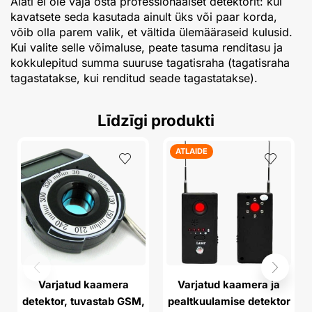
Alati ei ole vaja osta professionaalset detektorit: kui
kavatsete seda kasutada ainult üks või paar korda,
võib olla parem valik, et vältida ülemääraseid kulusid.
Kui valite selle võimaluse, peate tasuma renditasu ja
kokkulepitud summa suuruse tagatisraha (tagatisraha
tagastatakse, kui renditud seade tagastatakse).
Līdzīgi produkti
ATLAIDE
Varjatud kaamera
Varjatud kaamera ja
detektor, tuvastab GSM,
pealtkuulamise detektor