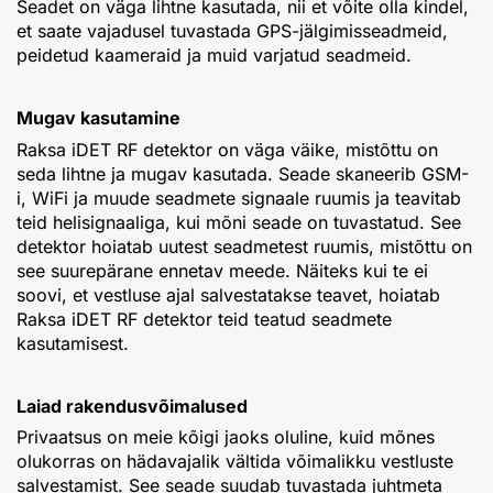
Seadet on väga lihtne kasutada, nii et võite olla kindel,
et saate vajadusel tuvastada GPS-jälgimisseadmeid,
peidetud kaameraid ja muid varjatud seadmeid.
Mugav kasutamine
Raksa iDET RF detektor on väga väike, mistõttu on
seda lihtne ja mugav kasutada. Seade skaneerib GSM-
i, WiFi ja muude seadmete signaale ruumis ja teavitab
teid helisignaaliga, kui mõni seade on tuvastatud. See
detektor hoiatab uutest seadmetest ruumis, mistõttu on
see suurepärane ennetav meede. Näiteks kui te ei
soovi, et vestluse ajal salvestatakse teavet, hoiatab
Raksa iDET RF detektor teid teatud seadmete
kasutamisest.
Laiad rakendusvõimalused
Privaatsus on meie kõigi jaoks oluline, kuid mõnes
olukorras on hädavajalik vältida võimalikku vestluste
salvestamist. See seade suudab tuvastada juhtmeta