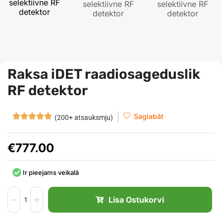
Raksa iDET raadiosageduslik
RF detektor
Saglabāt
(200+ atsauksmju)
€
777.00
Ir pieejams veikalā
Lisa Ostukorvi