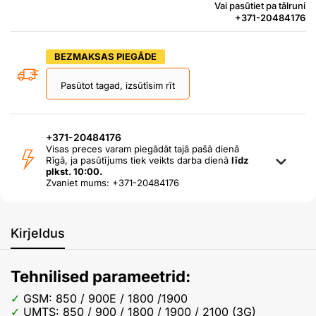
Vai pasūtiet pa tālruni
+371-20484176
BEZMAKSAS PIEGĀDE
Pasūtot tagad, izsūtīsim rīt
+371-20484176
Visas preces varam piegādāt tajā pašā dienā
Rīgā, ja pasūtījums tiek veikts darba dienā
līdz
plkst. 10:00.
Zvaniet mums: +371-20484176
Kirjeldus
Tehnilised parameetrid:
GSM: 850 / 900E / 1800 /1900
UMTS: 850 / 900 / 1800 / 1900 / 2100 (3G)