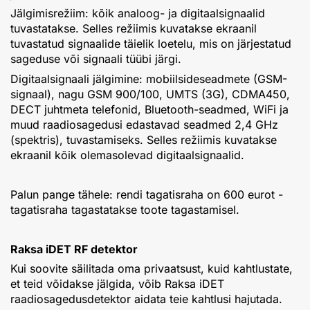
Jälgimisrežiim: kõik analoog- ja digitaalsignaalid
tuvastatakse. Selles režiimis kuvatakse ekraanil
tuvastatud signaalide täielik loetelu, mis on järjestatud
sageduse või signaali tüübi järgi.
Digitaalsignaali jälgimine: mobiilsideseadmete (GSM-
signaal), nagu GSM 900/100, UMTS (3G), CDMA450,
DECT juhtmeta telefonid, Bluetooth-seadmed, WiFi ja
muud raadiosagedusi edastavad seadmed 2,4 GHz
(spektris), tuvastamiseks. Selles režiimis kuvatakse
ekraanil kõik olemasolevad digitaalsignaalid.
Palun pange tähele: rendi tagatisraha on 600 eurot -
tagatisraha tagastatakse toote tagastamisel.
Raksa iDET RF detektor
Kui soovite säilitada oma privaatsust, kuid kahtlustate,
et teid võidakse jälgida, võib Raksa iDET
raadiosagedusdetektor aidata teie kahtlusi hajutada.