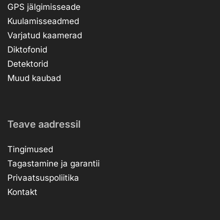
GPS jälgimisseade
Kuulamisseadmed
Varjatud kaamerad
Diktofonid
Detektorid
Muud kaubad
Teave aadressil
Tingimused
Tagastamine ja garantii
Privaatsuspoliitika
Kontakt