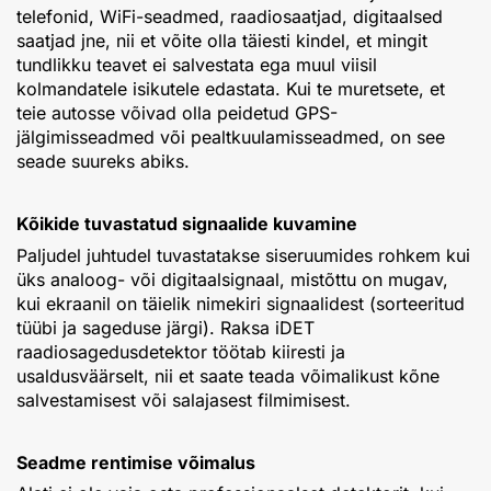
telefonid, WiFi-seadmed, raadiosaatjad, digitaalsed
saatjad jne, nii et võite olla täiesti kindel, et mingit
tundlikku teavet ei salvestata ega muul viisil
kolmandatele isikutele edastata. Kui te muretsete, et
teie autosse võivad olla peidetud GPS-
jälgimisseadmed või pealtkuulamisseadmed, on see
seade suureks abiks.
Kõikide tuvastatud signaalide kuvamine
Paljudel juhtudel tuvastatakse siseruumides rohkem kui
üks analoog- või digitaalsignaal, mistõttu on mugav,
kui ekraanil on täielik nimekiri signaalidest (sorteeritud
tüübi ja sageduse järgi). Raksa iDET
raadiosagedusdetektor töötab kiiresti ja
usaldusväärselt, nii et saate teada võimalikust kõne
salvestamisest või salajasest filmimisest.
Seadme rentimise võimalus