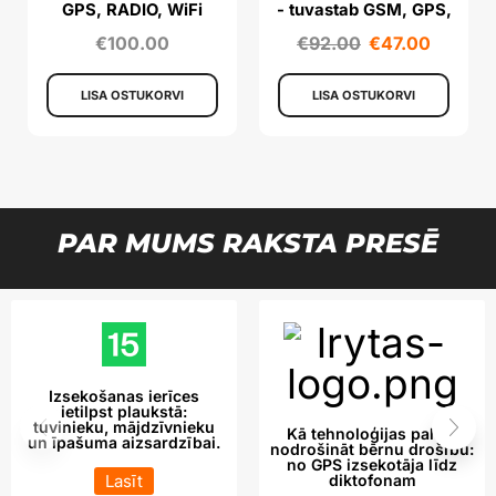
GPS, RADIO, WiFi
- tuvastab GSM, GPS,
signaale 1 Mhz - 6,5 GHz
RF, UHF
€
100.00
€
92.00
€
47.00
LISA OSTUKORVI
LISA OSTUKORVI
PAR MUMS RAKSTA PRESĒ
Izsekošanas ierīces
ietilpst plaukstā:
tuvinieku, mājdzīvnieku
Kā tehnoloģijas palīdz
un īpašuma aizsardzībai.
nodrošināt bērnu drošību:
no GPS izsekotāja līdz
Lasīt
diktofonam