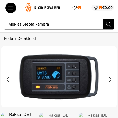
€
0.00
0
0
Meklēt
Slēptā kamera
Kodu
Detektorid